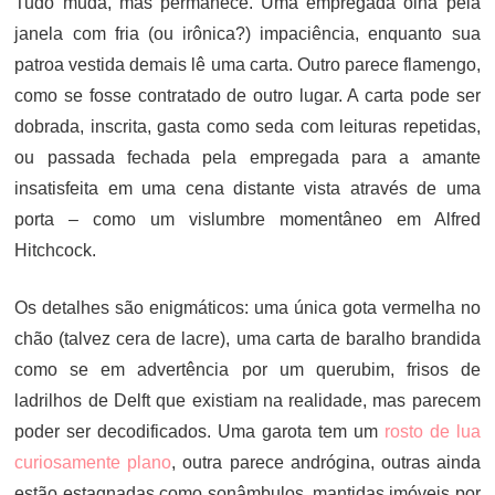
Tudo muda, mas permanece. Uma empregada olha pela
janela com fria (ou irônica?) impaciência, enquanto sua
patroa vestida demais lê uma carta. Outro parece flamengo,
como se fosse contratado de outro lugar. A carta pode ser
dobrada, inscrita, gasta como seda com leituras repetidas,
ou passada fechada pela empregada para a amante
insatisfeita em uma cena distante vista através de uma
porta – como um vislumbre momentâneo em Alfred
Hitchcock.
Os detalhes são enigmáticos: uma única gota vermelha no
chão (talvez cera de lacre), uma carta de baralho brandida
como se em advertência por um querubim, frisos de
ladrilhos de Delft que existiam na realidade, mas parecem
poder ser decodificados. Uma garota tem um
rosto de lua
curiosamente plano
, outra parece andrógina, outras ainda
estão estagnadas como sonâmbulos, mantidas imóveis por