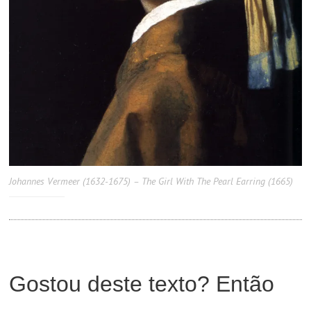
Johannes Vermeer (1632-1675) – The Girl With The Pearl Earring (1665)
Gostou deste texto? Então