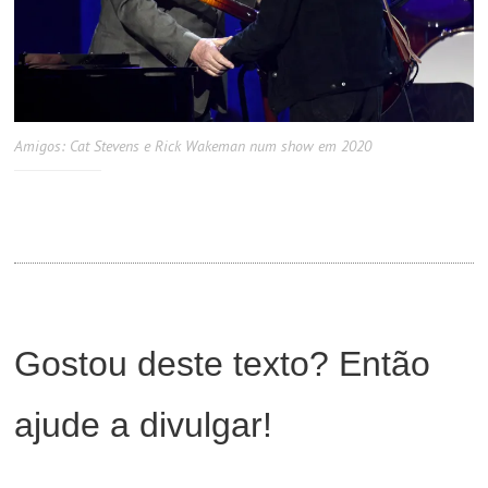
Amigos: Cat Stevens e Rick Wakeman num show em 2020
Gostou deste texto? Então
ajude a divulgar!