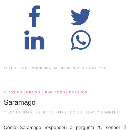
TAGS:
CAT STEVENS
,
MORNING HAS BROKEN
,
RICK WAKEMAN
ASSINO EMBAIXO E POR TODOS OS LADOS
In
Saramago
AUTHOR
POSTED
MILTON RIBEIRO
23 DE FEVEREIRO DE 2023
LEAVE A COMMENT
ON
Como Saramago respondeu a pergunta “O senhor é