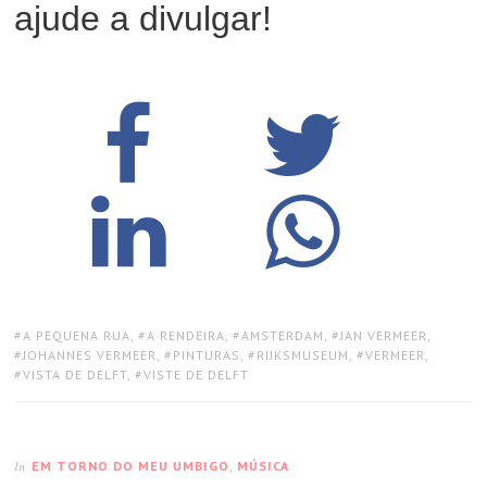
ajude a divulgar!
TAGS:
A PEQUENA RUA
,
A RENDEIRA
,
AMSTERDAM
,
JAN VERMEER
,
JOHANNES VERMEER
,
PINTURAS
,
RIJKSMUSEUM
,
VERMEER
,
VISTA DE DELFT
,
VISTE DE DELFT
EM TORNO DO MEU UMBIGO
,
MÚSICA
In