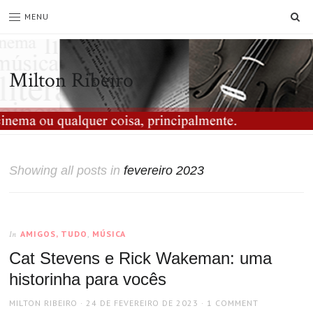
SE
MENU
Milton Ribeiro
Showing all posts in
fevereiro 2023
AMIGOS, TUDO
,
MÚSICA
In
Cat Stevens e Rick Wakeman: uma
historinha para vocês
AUTHOR
POSTED
MILTON RIBEIRO
24 DE FEVEREIRO DE 2023
1 COMMENT