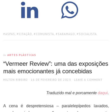
TAGS:
ASPAS
,
CITAÇÃO
,
COMUNISTA
,
SARAMAGO
,
SOCIALISTA
ARTES PLÁSTICAS
In
“Vermeer Review”: uma das exposições
mais emocionantes já concebidas
AUTHOR
POSTED
MILTON RIBEIRO
16 DE FEVEREIRO DE 2023
LEAVE A COMMENT
ON
Traduzido mal e porcamente
daqui
.
A cena é despretensiosa – paralelepípedos lavados,