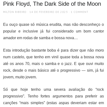
Pink Floyd, The Dark Side of the Moon
AUTHOR
POSTED
MILTON RIBEIRO
14 DE FEVEREIRO DE 2023
1 COMMENT
ON
Eu ouço quase só música erudita, mas não desconheço o
popular e inclusive já fui considerado um bom cantor
amador em rodas de samba e bossa nova…
Esta introdução bastante boba é para dizer que não moro
num castelo, que tenho em vinil quase toda a bossa nova
até os anos 70, mais o samba e o jazz. E que ouvi muito
rock, desde o mais básico até o progressivo — sim, já fui
jovem, muito jovem.
Só que hoje tenho uma severa avaliação do “rock
progressivo”. Tenho fortes argumentos para preferir as
canções “mais simples” (estas aspas deveriam estar em