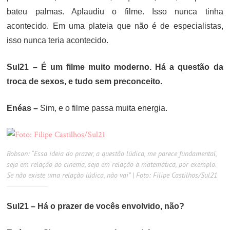
bateu palmas. Aplaudiu o filme. Isso nunca tinha
acontecido. Em uma plateia que não é de especialistas,
isso nunca teria acontecido.
Sul21 – É um filme muito moderno. Há a questão da
troca de sexos, e tudo sem preconceito.
Enéas –
Sim, e o filme passa muita energia.
Robson: “Essa ideia do prazer, a questão lúdica, me parece fundamental,
seja em relação ao cinema, seja em relação à matemática, por exemplo.
Se não existe uma relação lúdica, não vai” | Foto: Filipe Castilhos/Sul21
Sul21 – Há o prazer de vocês envolvido, não?