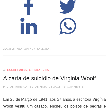
TAGS:
CAU GUEBO
,
ELENA ROMANOV
ESCRITORES
,
LITERATURA
In
A carta de suicídio de Virginia Woolf
AUTHOR
POSTED
MILTON RIBEIRO
31 DE MAIO DE 2015
3 COMMENTS
ON
Em 28 de Março de 1941, aos 57 anos, a escritora Virgínia
Woolf vestiu um casaco, encheu os bolsos de pedras e