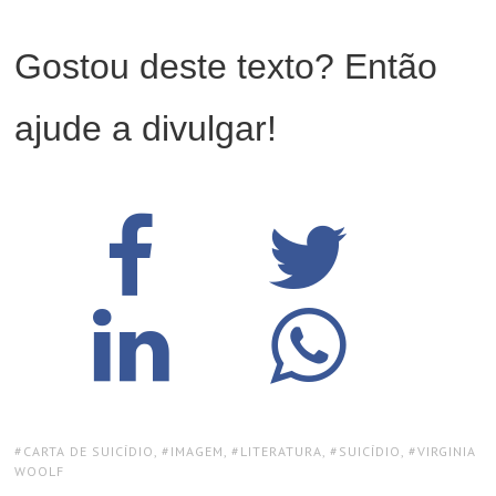
Gostou deste texto? Então
ajude a divulgar!
TAGS:
CARTA DE SUICÍDIO
,
IMAGEM
,
LITERATURA
,
SUICÍDIO
,
VIRGINIA
WOOLF