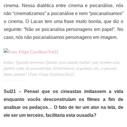
cinema. Nessa dialética entre cinema e psicanálise, nós
não “cinematizamos” a psicanálise e nem “psicanalisamos”
o cinema. O Lacan tem uma frase muito bonita, que diz o
seguinte: “Não se psicanalisa personagens em papel”. No
caso, nós não psicanalisamos personagens em imagem.
Enéas: “Quando terminou ‘Quanto mais quente melhor’, que recebeu uma
plateia culta, de psicanalistas, historiadores, arquitetos, etc., o pessoal
bateu palmas” | Foto: Filipe Castilhos/Sul21
Sul21 – Pensei que os cineastas imitassem a vida
enquanto vocês desconstruíam os filmes a fim de
analisar os pedaços… O fato de ter um ator na tela, de
ele ser um terceiro, facilitaria esta ousadia?