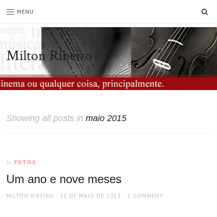
SE
MENU
Milton Ribeiro
Showing all posts in
maio 2015
FOTOS
In
Um ano e nove meses
AUTHOR
POSTED
MILTON RIBEIRO
31 DE MAIO DE 2015
1 COMMENT
ON