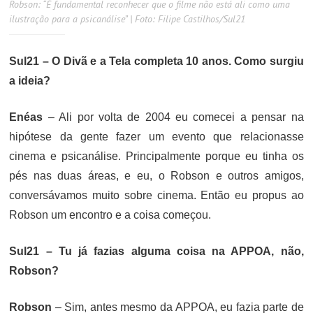
Robson: “É fundamental reconhecer que o filme não está ali como uma
ilustração para a psicanálise” | Foto: Filipe Castilhos/Sul21
Sul21 – O Divã e a Tela completa 10 anos. Como surgiu
a ideia?
Enéas
– Ali por volta de 2004 eu comecei a pensar na
hipótese da gente fazer um evento que relacionasse
cinema e psicanálise. Principalmente porque eu tinha os
pés nas duas áreas, e eu, o Robson e outros amigos,
conversávamos muito sobre cinema. Então eu propus ao
Robson um encontro e a coisa começou.
Sul21 – Tu já fazias alguma coisa na APPOA, não,
Robson?
Robson
– Sim, antes mesmo da APPOA, eu fazia parte de