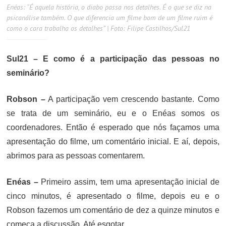
Enéas: “É aquela história, o diabo passa nos detalhes. É o que se diz na
psicanálise também. O que diferencia um filme bom de um filme ruim é
como o cara trabalha os detalhes” | Foto: Filipe Castilhos/Sul21
Sul21 – E como é a participação das pessoas no
seminário?
Robson –
A participação vem crescendo bastante. Como
se trata de um seminário, eu e o Enéas somos os
coordenadores. Então é esperado que nós façamos uma
apresentação do filme, um comentário inicial. E aí, depois,
abrimos para as pessoas comentarem.
Enéas –
Primeiro assim, tem uma apresentação inicial de
cinco minutos, é apresentado o filme, depois eu e o
Robson fazemos um comentário de dez a quinze minutos e
começa a discussão. Até esgotar.