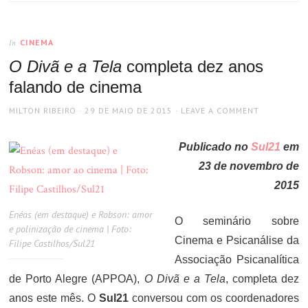
CINEMA
In
O Divã e a Tela
completa dez anos
falando de cinema
AUTHOR
POSTED
MILTON RIBEIRO
29 DE MAIO DE 2015
LEAVE A COMMENT
ON
Publicado no
Sul21
em
23 de novembro de
2015
Enéas (em destaque) e Robson: amor
O seminário sobre
e polinização de cinema | Foto:
Cinema e Psicanálise da
Filipe Castilhos/Sul21
Associação Psicanalítica
de Porto Alegre (APPOA),
O Divã e a Tela
, completa dez
anos este mês. O
Sul21
conversou com os coordenadores