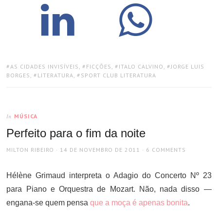
TAGS:
AS CIDADES INVISÍVEIS
,
FICÇÕES
,
ITALO CALVINO
,
JORGE LUIS
BORGES
,
LITERATURA
,
SPORT CLUB LITERATURA
MÚSICA
In
Perfeito para o fim da noite
AUTHOR
POSTED
MILTON RIBEIRO
14 DE NOVEMBRO DE 2011
6 COMMENTS
ON
Hélène Grimaud interpreta o Adagio do Concerto Nº 23
para Piano e Orquestra de Mozart. Não, nada disso —
engana-se quem pensa
que a moça é apenas bonita
.