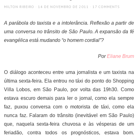
AUTHOR
POSTED
MILTON RIBEIRO
14 DE NOVEMBRO DE 2011
17 COMMENTS
ON
A parábola do taxista e a intolerância. Reflexão a partir de
uma conversa no trânsito de São Paulo. A expansão da fé
evangélica está mudando “o homem cordial”?
Por
Eliane Brum
O diálogo aconteceu entre uma jornalista e um taxista na
última sexta-feira. Ela entrou no táxi do ponto do Shopping
Villa Lobos, em São Paulo, por volta das 19h30. Como
estava escuro demais para ler o jornal, como ela sempre
faz, puxou conversa com o motorista de táxi, como ela
nunca faz. Falaram do trânsito (inevitável em São Paulo)
que, naquela sexta-feira chuvosa e às vésperas de um
feriadão, contra todos os prognósticos, estava bom.