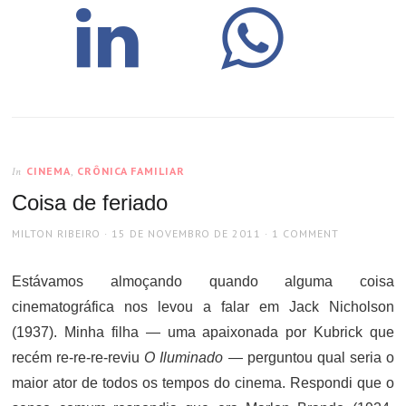
CINEMA
,
CRÔNICA FAMILIAR
In
Coisa de feriado
AUTHOR
POSTED
MILTON RIBEIRO
15 DE NOVEMBRO DE 2011
1 COMMENT
ON
Estávamos almoçando quando alguma coisa
cinematográfica nos levou a falar em Jack Nicholson
(1937). Minha filha — uma apaixonada por Kubrick que
recém re-re-re-reviu
O Iluminado
— perguntou qual seria o
maior ator de todos os tempos do cinema. Respondi que o