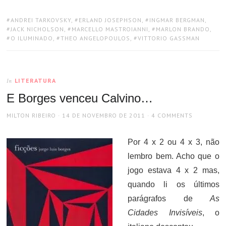
TAGS:
ANDREI TARKOVSKY
,
ERLAND JOSEPHSON
,
INGMAR BERGMAN
,
JACK NICHOLSON
,
MARCELLO MASTROIANNI
,
MARLON BRANDO
,
O ILUMINADO
,
THEO ANGELOPOULOS
,
VITTORIO GASSMAN
LITERATURA
In
E Borges venceu Calvino…
AUTHOR
POSTED
MILTON RIBEIRO
14 DE NOVEMBRO DE 2011
4 COMMENTS
ON
Por 4 x 2 ou 4 x 3, não
lembro bem. Acho que o
jogo estava 4 x 2 mas,
quando li os últimos
parágrafos de
As
Cidades Invisíveis
, o