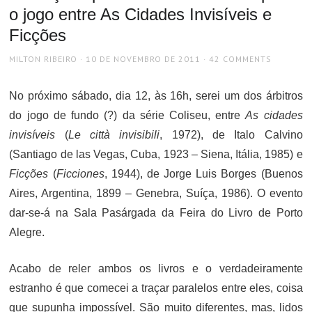
o jogo entre As Cidades Invisíveis e
Ficções
AUTHOR
POSTED
MILTON RIBEIRO
10 DE NOVEMBRO DE 2011
42 COMMENTS
ON
No próximo sábado, dia 12, às 16h, serei um dos árbitros
do jogo de fundo (?) da série Coliseu, entre
As cidades
invisíveis
(
Le città invisibili
, 1972), de Italo Calvino
(Santiago de las Vegas, Cuba, 1923 – Siena, Itália, 1985) e
Ficções
(
Ficciones
, 1944), de Jorge Luis Borges (Buenos
Aires, Argentina, 1899 – Genebra, Suíça, 1986). O evento
dar-se-á na Sala Pasárgada da Feira do Livro de Porto
Alegre.
Acabo de reler ambos os livros e o verdadeiramente
estranho é que comecei a traçar paralelos entre eles, coisa
que supunha impossível. São muito diferentes, mas, lidos