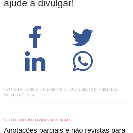
ajude a divulgar!
TAGS:
ATEÍSMO
,
ATEUS
,
ELIANE BRUM
,
EVANGÉLICOS
,
RELIGIÃO
,
REVISTA ÉPOCA
LITERATURA
,
LIVROS
,
RESENHAS
In
Anotações parciais e não revistas para