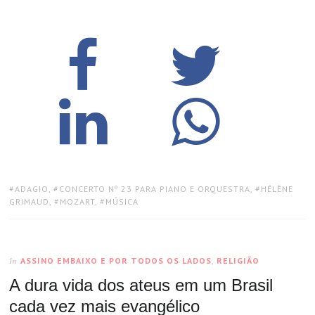
TAGS:
ADAGIO
,
CONCERTO Nº 23 PARA PIANO E ORQUESTRA
,
HÉLÈNE
GRIMAUD
,
MOZART
,
MÚSICA
ASSINO EMBAIXO E POR TODOS OS LADOS
,
RELIGIÃO
In
A dura vida dos ateus em um Brasil
cada vez mais evangélico