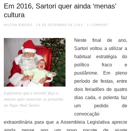
Em 2016, Sartori quer ainda ‘menas’
cultura
AUTHOR
POSTED
MILTON RIBEIRO
24 DE DEZEMBRO DE 2015
1 COMMENT
ON
Neste final de ano,
Sartori voltou a utilizar a
habitual estratégia do
político fraco e
pusilânime. Em pleno
período de festas, entre
dois feriadões de quatro
Esperamos que o servidor faça o
dias cada, o polenta faz
mesmo após examinar os presentes
do Papai Noel Sartori
um pedido de
convocação
extraordinária para que a Assembleia Legislativa aprecie
ainda nesse ano um novo pacote de ajuste