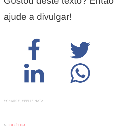
Gostou deste texto? Então
ajude a divulgar!
TAGS:
CHARGE
,
FELIZ NATAL
POLÍTICA
In