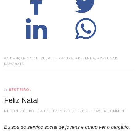
TAGS:
A DANÇARINA DE IZU
,
LITERATURA
,
RESENHA
,
YASUNARI
KAWABATA
BESTEIROL
In
Feliz Natal
AUTHOR
POSTED
MILTON RIBEIRO
24 DE DEZEMBRO DE 2015
LEAVE A COMMENT
ON
Eu sou do serviço social de jovens e quero ver o berçário.