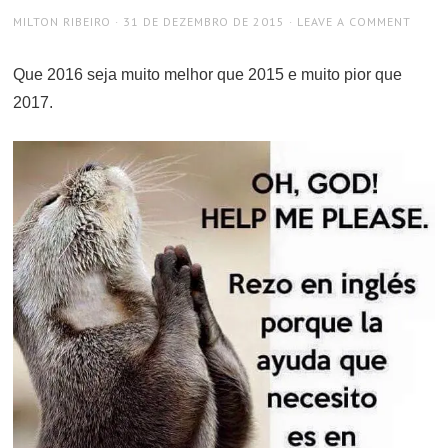
AUTHOR
POSTED
MILTON RIBEIRO
31 DE DEZEMBRO DE 2015
LEAVE A COMMENT
ON
Que 2016 seja muito melhor que 2015 e muito pior que
2017.