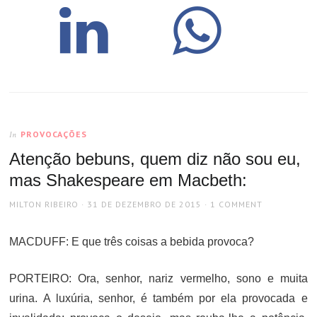
PROVOCAÇÕES
In
Atenção bebuns, quem diz não sou eu,
mas Shakespeare em Macbeth:
AUTHOR
POSTED
MILTON RIBEIRO
31 DE DEZEMBRO DE 2015
1 COMMENT
ON
MACDUFF: E que três coisas a bebida provoca?
PORTEIRO: Ora, senhor, nariz vermelho, sono e muita
urina. A luxúria, senhor, é também por ela provocada e