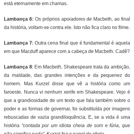
está eternamente em chamas.
Lambança 6:
Os próprios apoiadores de Macbeth, ao final
da história, voltam-se contra ele. Isto não fica claro no filme.
Lambança 7
: Outra cena final que é fundamental é aquela
em que Macduff aparece com a cabeça de Macbeth. Cadê?
Lambança 8
: Em
Macbeth
, Shakespeare trata da ambição,
da maldade, das grandes intenções e da pequenez do
homem. Mas Kurzel disse que vê a história como um
faroeste. Nunca vi nenhum xerife em Shakespeare. Vejo é
que a grandiosidade de um texto que fala também sobre o
poder e as formas de governar, foi substituída por imagens
rebuscadas de vazia grandiloquência. E, se a vida é uma
história
“contada por um idiota cheia de som e fúria, que
não significa nada”,
Kurzel fez o papel de idiota.