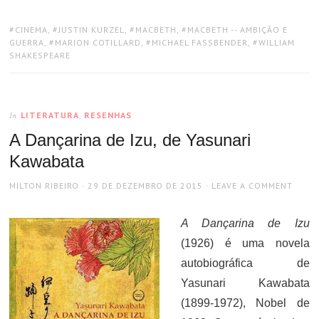
TAGS:
CINEMA
,
JUSTIN KURZEL
,
MACBETH
,
MACBETH -- AMBIÇÃO E
GUERRA
,
MARION COTILLARD
,
MICHAEL FASSBENDER
,
WILLIAM
SHAKESPEARE
LITERATURA
,
RESENHAS
In
A Dançarina de Izu, de Yasunari
Kawabata
AUTHOR
POSTED
MILTON RIBEIRO
29 DE DEZEMBRO DE 2015
LEAVE A COMMENT
ON
A Dançarina de Izu
(1926)
é uma novela
autobiográfica de
Yasunari Kawabata
(1899-1972), Nobel de