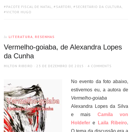
TAGS:
PACOTE FISCAL DE NATAL
,
SARTORI
,
SECRETÁRIO DA CULTURA
,
VICTOR HUGO
LITERATURA
,
RESENHAS
In
Vermelho-goiaba, de Alexandra Lopes
da Cunha
AUTHOR
POSTED
MILTON RIBEIRO
23 DE DEZEMBRO DE 2015
4 COMMENTS
ON
No evento da foto abaixo,
estivemos eu, a autora de
Vermelho-goiaba
Alexandra Lopes da Silva
e mais
Camila von
Holdefer
e
Laila Ribeiro
.
O tema da discussão era a