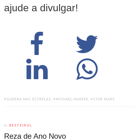
ajude a divulgar!
TAGS:
GUERRA NAS ESTRELAS
,
MICHAEL HANEKE
,
STAR WARS
BESTEIROL
In
Reza de Ano Novo