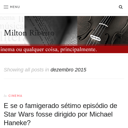
SE
MENU
Milton Ribeiro
Showing all posts in
dezembro 2015
CINEMA
In
E se o famigerado sétimo episódio de
Star Wars fosse dirigido por Michael
Haneke?