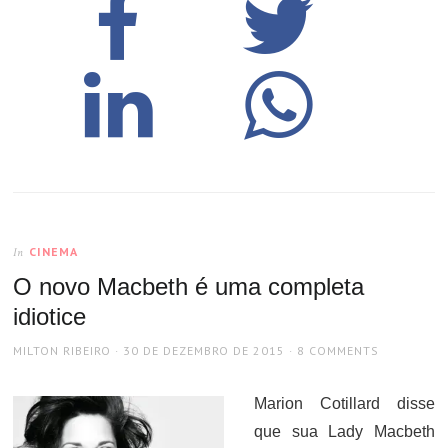
CINEMA
In
O novo Macbeth é uma completa
idiotice
AUTHOR
POSTED
MILTON RIBEIRO
30 DE DEZEMBRO DE 2015
8 COMMENTS
ON
Marion Cotillard disse
que sua Lady Macbeth