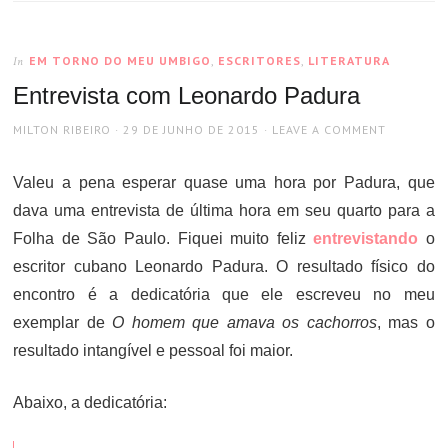
EM TORNO DO MEU UMBIGO
,
ESCRITORES
,
LITERATURA
In
Entrevista com Leonardo Padura
AUTHOR
POSTED
MILTON RIBEIRO
29 DE JUNHO DE 2015
LEAVE A COMMENT
ON
Valeu a pena esperar quase uma hora por Padura, que
dava uma entrevista de última hora em seu quarto para a
Folha de São Paulo. Fiquei muito feliz
entrevistando
o
escritor cubano Leonardo Padura. O resultado físico do
encontro é a dedicatória que ele escreveu no meu
exemplar de
O homem que amava os cachorros
, mas o
resultado intangível e pessoal foi maior.
Abaixo, a dedicatória: