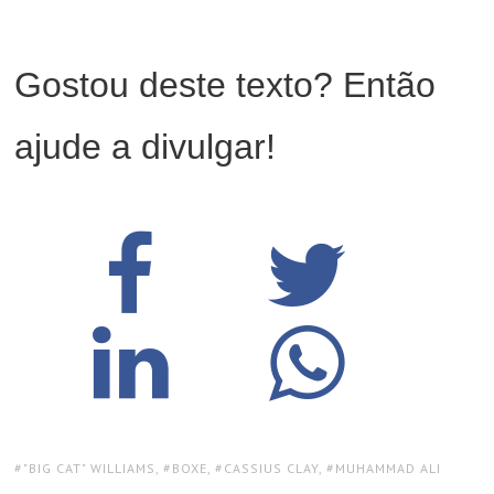
Gostou deste texto? Então
ajude a divulgar!
TAGS:
"BIG CAT" WILLIAMS
,
BOXE
,
CASSIUS CLAY
,
MUHAMMAD ALI