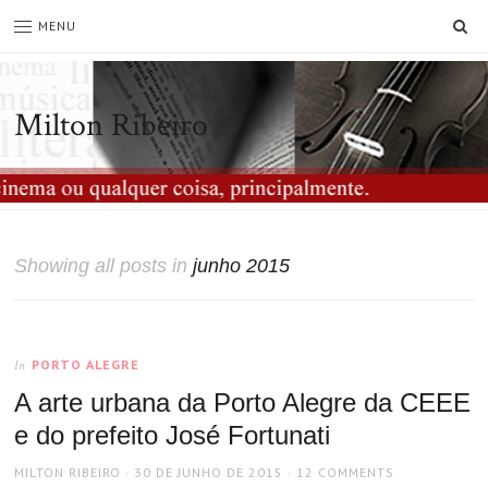
SE
MENU
Milton Ribeiro
Showing all posts in
junho 2015
PORTO ALEGRE
In
A arte urbana da Porto Alegre da CEEE
e do prefeito José Fortunati
AUTHOR
POSTED
MILTON RIBEIRO
30 DE JUNHO DE 2015
12 COMMENTS