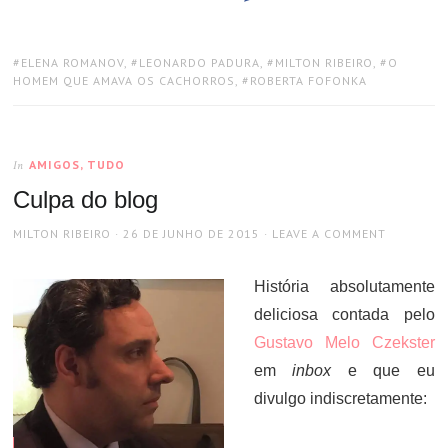
TAGS:
ELENA ROMANOV
,
LEONARDO PADURA
,
MILTON RIBEIRO
,
O
HOMEM QUE AMAVA OS CACHORROS
,
ROBERTA FOFONKA
AMIGOS, TUDO
In
Culpa do blog
AUTHOR
POSTED
MILTON RIBEIRO
26 DE JUNHO DE 2015
LEAVE A COMMENT
ON
História absolutamente
deliciosa contada pelo
Gustavo Melo Czekster
em
inbox
e que eu
divulgo indiscretamente: