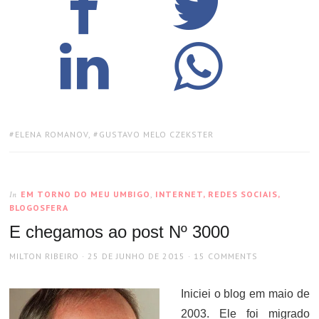
TAGS:
ELENA ROMANOV
,
GUSTAVO MELO CZEKSTER
EM TORNO DO MEU UMBIGO
,
INTERNET, REDES SOCIAIS,
In
BLOGOSFERA
E chegamos ao post Nº 3000
AUTHOR
POSTED
MILTON RIBEIRO
25 DE JUNHO DE 2015
15 COMMENTS
ON
Iniciei o blog em maio de
2003. Ele foi migrado