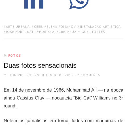
TAGS:
ARTE URBANA
,
CEEE
,
ELENA ROMANOV
,
INSTALAÇÃO ARTÍSTICA
,
JOSÉ FORTUNATI
,
PORTO ALEGRE
,
RUA MIGUEL TOSTES
FOTOS
In
Duas fotos sensacionais
AUTHOR
POSTED
MILTON RIBEIRO
29 DE JUNHO DE 2015
2 COMMENTS
ON
Em 14 de novembro de 1966, Muhammad Ali — na época
ainda Cassius Clay — nocauteia “Big Cat” Williams no 3º
round.
Notem os jornalistas em torno, todos com máquinas de