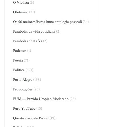
O Violista
(5)
Obituário
(21)
Os 50 maiores livros (uma antologia pessoal)
(34)
Parábolas da vida cotidiana
(2)
Parábolas de Kafka
(2)
Podcasts
(1)
Poesia
(71)
Política
(591)
Porto Alegre
(198)
Provocações
(25)
PUM — Partido Utópico Moderado
(28)
Puro YouTube
(10)
Questionário de Proust
(19)