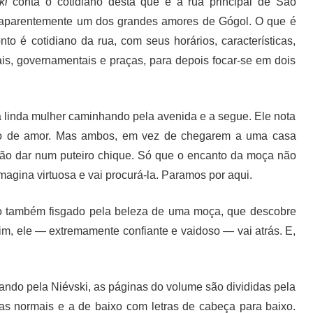
ski
conta o cotidiano desta que é a rua principal de São
 aparentemente um dos grandes amores de Gógol. O que é
nto é cotidiano da rua, com seus horários, características,
is, governamentais e praças, para depois focar-se em dois
ma linda mulher caminhando pela avenida e a segue. Ele nota
uco de amor. Mas ambos, em vez de chegarem a uma casa
vão dar num puteiro chique. Só que o encanto da moça não
imagina virtuosa e vai procurá-la. Paramos por aqui.
sso também fisgado pela beleza de uma moça, que descobre
, ele — extremamente confiante e vaidoso — vai atrás. E,
ando pela Niévski, as páginas do volume são divididas pela
as normais e a de baixo com letras de cabeça para baixo.