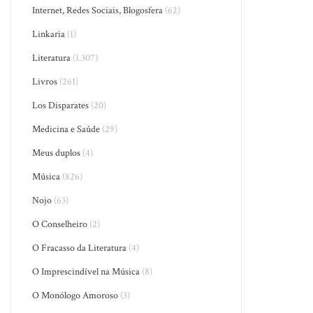
Internet, Redes Sociais, Blogosfera
(62)
Linkaria
(1)
Literatura
(1.307)
Livros
(261)
Los Disparates
(20)
Medicina e Saúde
(29)
Meus duplos
(4)
Música
(826)
Nojo
(63)
O Conselheiro
(2)
O Fracasso da Literatura
(4)
O Imprescindível na Música
(8)
O Monólogo Amoroso
(3)