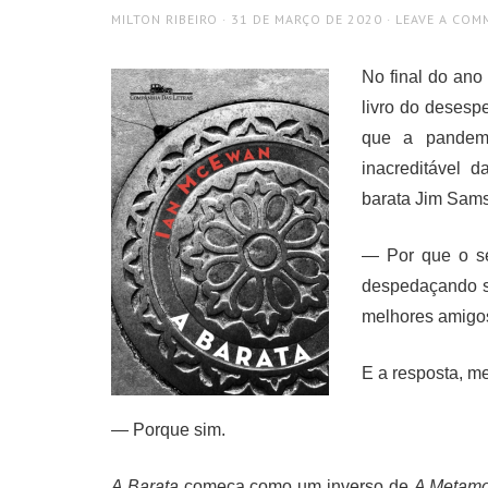
AUTHOR
POSTED
MILTON RIBEIRO
31 DE MARÇO DE 2020
LEAVE A COM
ON
No final do an
livro do desesp
que a pandemi
inacreditável d
barata Jim Sams
— Por que o se
despedaçando s
melhores amigos
E a resposta, me
— Porque sim.
A Barata
começa como um inverso de
A Metamo