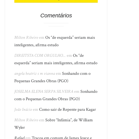
Comentários
Milton Ribeiro
em
Os “de esquerda” seriam mais
inteligentes, afirma estudo
DIREITSTA COM ORGULHO...
em
Os “de
esquerda” seriam mais inteligentes, afirma estudo
angela beatriz s m vianna
em
Sonhando com o
Pequenas Grandes Obras (PGO)
JOSELMA ELENA SERPA SILVEIRA
em
Sonhando
com o Pequenas Grandes Obras (PGO)
João Inácio
em
Como sair de Repente para Kagar
Milton Ribeiro
em
Sobre “Infâmia”, de William
Wyler
Rafael
em
Traços em comum de James Joyce e