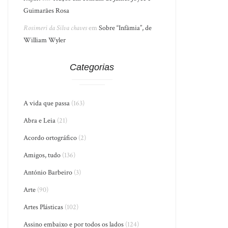
Guimarães Rosa
Rosimeri da Silva chaves
em
Sobre “Infâmia”, de
William Wyler
Categorias
A vida que passa
(163)
Abra e Leia
(21)
Acordo ortográfico
(2)
Amigos, tudo
(136)
António Barbeiro
(3)
Arte
(90)
Artes Plásticas
(102)
Assino embaixo e por todos os lados
(124)