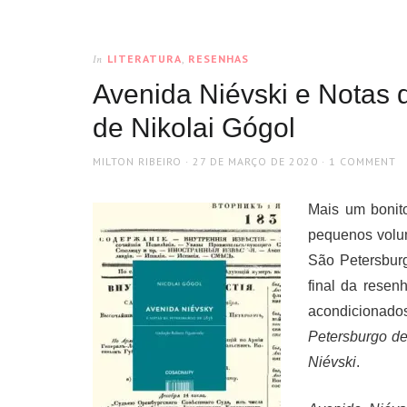
LITERATURA
,
RESENHAS
In
Avenida Niévski e Notas 
de Nikolai Gógol
AUTHOR
POSTED
MILTON RIBEIRO
27 DE MARÇO DE 2020
1 COMMENT
ON
Mais um bonito
pequenos volu
São Petersburg
final da rese
acondicionado
Petersburgo d
Niévski
.