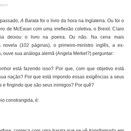
MENT
o passado,
A Barata
foi o livro da hora na Inglaterra. Ou foi o
ero de McEwan com uma irreflexão coletiva, o Brexit. Claro
a deixou o livro na poeira. Ou não. Na cena mais
a novela (102 páginas), o primeiro-ministro inglês, a ex-
, ouve sua análoga alemã (Angela Merkel?) perguntar:
nhor está fazendo isso? Por que, com que objetivo está
ua nação? Por que está impondo essas exigências a seus
 e fingindo que são seus inimigos? Por quê?
io constrangida, é:
rfose
, começa com uma barata que se vê transformada em