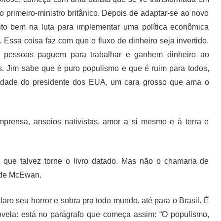
primeiro-ministro britânico. Depois de adaptar-se ao novo
uito bem na luta para implementar uma política econômica
 Essa coisa faz com que o fluxo de dinheiro seja invertido.
s pessoas paguem para trabalhar e ganhem dinheiro ao
s. Jim sabe que é puro populismo e que é ruim para todos,
licidade do presidente dos EUA, um cara grosso que ama o
imprensa, anseios nativistas, amor a si mesmo e à terra e
o que talvez torne o livro datado. Mas não o chamaria de
a de McEwan.
o seu horror e sobra pra todo mundo, até para o Brasil. É
ovela: está no parágrafo que começa assim: “O populismo,