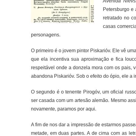
Avenida Niév
Petersburgo e
retratado no co
casas comercia
personagens.
O primeiro é o jovem pintor Piskarióv. Ele vê u
que ela incentiva sua aproximação e fica lo
respeitável onde a donzela mora com os pais, 
abandona Piskarióv. Sob o efeito do ópio, ele a 
O segundo é o tenente Pirogóv, um oficial ru
ser casada com um artesão alemão. Mesmo assim
novamente, paramos por aqui.
A fim de nos dar a impressão de estarmos passe
metade, em duas partes. A de cima com as letr