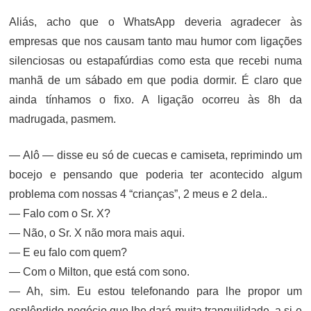
Aliás, acho que o WhatsApp deveria agradecer às
empresas que nos causam tanto mau humor com ligações
silenciosas ou estapafúrdias como esta que recebi numa
manhã de um sábado em que podia dormir. É claro que
ainda tínhamos o fixo. A ligação ocorreu às 8h da
madrugada, pasmem.
— Alô — disse eu só de cuecas e camiseta, reprimindo um
bocejo e pensando que poderia ter acontecido algum
problema com nossas 4 “crianças”, 2 meus e 2 dela..
— Falo com o Sr. X?
— Não, o Sr. X não mora mais aqui.
— E eu falo com quem?
— Com o Milton, que está com sono.
— Ah, sim. Eu estou telefonando para lhe propor um
esplêndido negócio que lhe dará muita tranquilidade, a si e