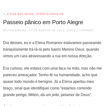
A VIDA QUE PASSA
,
CRÔNICA FAMILIAR
In
Passeio pânico em Porto Alegre
AUTHOR
POSTED
MILTON RIBEIRO
24 DE AGOSTO DE 2023
LEAVE A COMMENT
ON
Dia desses, eu e a Elena Romanov estávamos passeando
tranquilamente trá-lá-lá pelo bairro Menino Deus, quando
vimos um cara atravessando a rua em nossa direção.
Era curioso, ele estava com uma faca na mão, mas não me
pareceu ameaçador. Tenho fé na humanidade, acho que
quase todo mundo é benigno. Já a Elena apertou meu
braço, sinal que identifiquei como “estamos correndo
grande perigo, Milton, dá um jeito, pelamor de Deus”.