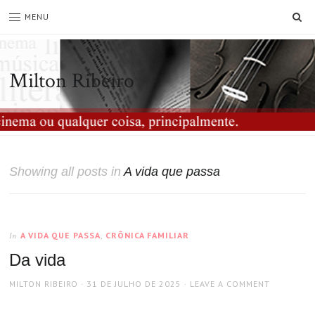
SE
MENU
Milton Ribeiro
Showing all posts in
A vida que passa
A VIDA QUE PASSA
,
CRÔNICA FAMILIAR
In
Da vida
AUTHOR
POSTED
MILTON RIBEIRO
31 DE JULHO DE 2025
LEAVE A COMMENT
ON