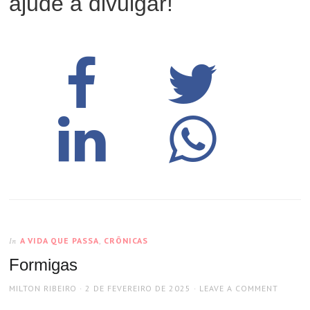
ajude a divulgar!
A VIDA QUE PASSA
,
CRÔNICAS
In
Formigas
AUTHOR
POSTED
MILTON RIBEIRO
2 DE FEVEREIRO DE 2025
LEAVE A COMMENT
ON