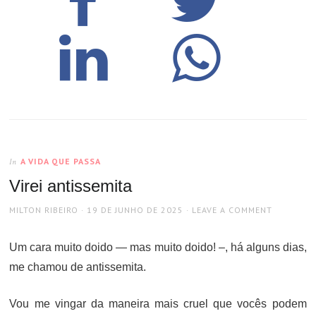
A VIDA QUE PASSA
In
Virei antissemita
AUTHOR
POSTED
MILTON RIBEIRO
19 DE JUNHO DE 2025
LEAVE A COMMENT
ON
Um cara muito doido — mas muito doido! –, há alguns dias,
me chamou de antissemita.
Vou me vingar da maneira mais cruel que vocês podem