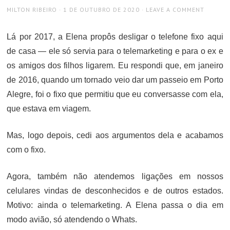
AUTHOR
POSTED
MILTON RIBEIRO
1 DE OUTUBRO DE 2020
LEAVE A COMMENT
ON
Lá por 2017, a Elena propôs desligar o telefone fixo aqui
de casa — ele só servia para o telemarketing e para o ex e
os amigos dos filhos ligarem. Eu respondi que, em janeiro
de 2016, quando um tornado veio dar um passeio em Porto
Alegre, foi o fixo que permitiu que eu conversasse com ela,
que estava em viagem.
Mas, logo depois, cedi aos argumentos dela e acabamos
com o fixo.
Agora, também não atendemos ligações em nossos
celulares vindas de desconhecidos e de outros estados.
Motivo: ainda o telemarketing. A Elena passa o dia em
modo avião, só atendendo o Whats.