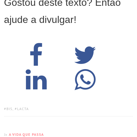
Gostou deste texto? Então
ajude a divulgar!
TAGS:
BIS
,
LACTA
A VIDA QUE PASSA
In