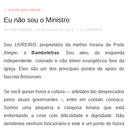
A VIDA QUE PASSA
In
Eu não sou o Ministro
AUTHOR
POSTED
MILTON RIBEIRO
10 DE JULHO DE 2020
11 COMMENTS
ON
Sou LIVREIRO, proprietário da melhor livraria de Porto
Alegre, a
Bamboletras
. Sou ateu, da esquerda
independente, colorado e não tolero evangélicos fora da
igreja. Eles são um dos principais pontos de apoio do
fascista Bolsonaro.
Se você quiser livros e cultura — artefatos tão desprezados
pelos atuais governantes –, entre em contato conosco.
Somos uma pequena e corajosa livraria que está
enfrentando a crise com dificuldade e dignidade. Não
demitimos nenhum funcionário e este é um ponto de honra