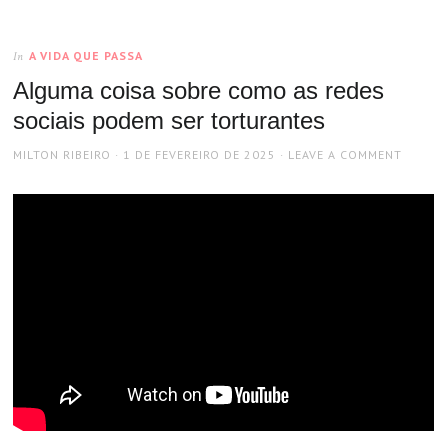
A VIDA QUE PASSA
In
Alguma coisa sobre como as redes
sociais podem ser torturantes
AUTHOR
POSTED
MILTON RIBEIRO
1 DE FEVEREIRO DE 2025
LEAVE A COMMENT
ON