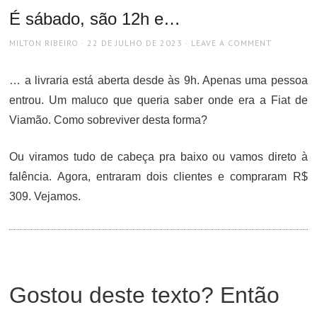
É sábado, são 12h e…
AUTHOR
POSTED
MILTON RIBEIRO
22 DE JULHO DE 2023
LEAVE A COMMENT
ON
… a livraria está aberta desde às 9h. Apenas uma pessoa
entrou. Um maluco que queria saber onde era a Fiat de
Viamão. Como sobreviver desta forma?
Ou viramos tudo de cabeça pra baixo ou vamos direto à
falência. Agora, entraram dois clientes e compraram R$
309. Vejamos.
Gostou deste texto? Então