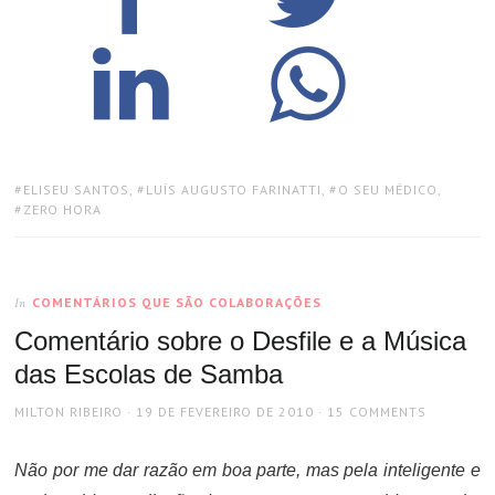
TAGS:
ELISEU SANTOS
,
LUÍS AUGUSTO FARINATTI
,
O SEU MÉDICO
,
ZERO HORA
COMENTÁRIOS QUE SÃO COLABORAÇÕES
In
Comentário sobre o Desfile e a Música
das Escolas de Samba
AUTHOR
POSTED
MILTON RIBEIRO
19 DE FEVEREIRO DE 2010
15 COMMENTS
ON
Não por me dar razão em boa parte, mas pela inteligente e