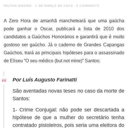
AUTHOR
POSTED
MILTON RIBEIRO
2 DE MARÇO DE 2010
3 COMMENTS
ON
A Zero Hora de amanhã mancheteará que uma gaúcha
pode ganhar o Oscar, publicará a lista de 2010 dos
candidatos a Gaúchos Honorários e garantirá que é muito
gostoso ser gaúcho. Já o caderno de Grandes Capangas
Gaúchos, trará as principais hipóteses para o assassinado
de Eliseu “O seu médico (but not mine)” Santos:
Por Luís Augusto Farinatti
São aventadas novas teses no caso da morte de
Santos:
1- Crime Conjugal: não pode ser descartada a
hipótese de que a mulher do secretário tenha
contratado pistoleiros, pois seria uma eleitora do