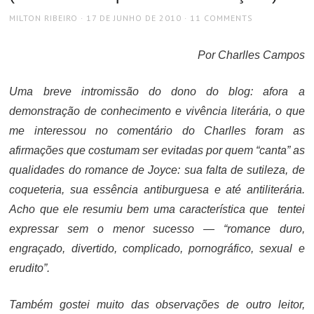
AUTHOR
POSTED
MILTON RIBEIRO
17 DE JUNHO DE 2010
11 COMMENTS
ON
Por Charlles Campos
Uma breve intromissão do dono do blog: afora a
demonstração de conhecimento e vivência literária, o que
me interessou no comentário do Charlles foram as
afirmações que costumam ser evitadas por quem “canta” as
qualidades do romance de Joyce: sua falta de sutileza, de
coqueteria, sua essência antiburguesa e até antiliterária.
Acho que ele resumiu bem uma característica que tentei
expressar
sem o menor sucesso
— “romance duro,
engraçado, divertido, complicado, pornográfico, sexual e
erudito”.
Também gostei muito das observações de outro leitor,