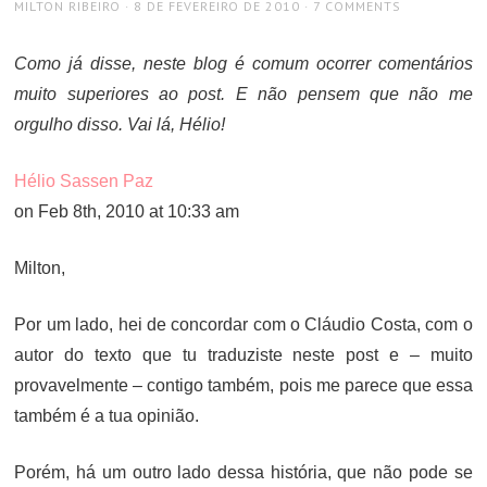
AUTHOR
POSTED
MILTON RIBEIRO
8 DE FEVEREIRO DE 2010
7 COMMENTS
ON
Como já disse, neste blog é comum ocorrer comentários
muito superiores ao post. E não pensem que não me
orgulho disso. Vai lá, Hélio!
Hélio Sassen Paz
on Feb 8th, 2010 at 10:33 am
Milton,
Por um lado, hei de concordar com o Cláudio Costa, com o
autor do texto que tu traduziste neste post e – muito
provavelmente – contigo também, pois me parece que essa
também é a tua opinião.
Porém, há um outro lado dessa história, que não pode se