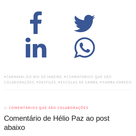
TAGS:
CARNAVAL DO RIO DE JANEIRO
,
COMENTÁRIOS QUE SÃO
COLABORAÇÕES
,
DESFILES
,
ESCOLAS DE SAMBA
,
SAMBA-ENREDO
COMENTÁRIOS QUE SÃO COLABORAÇÕES
In
Comentário de Hélio Paz ao post
abaixo