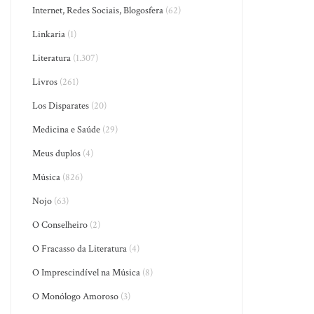
Internet, Redes Sociais, Blogosfera
(62)
Linkaria
(1)
Literatura
(1.307)
Livros
(261)
Los Disparates
(20)
Medicina e Saúde
(29)
Meus duplos
(4)
Música
(826)
Nojo
(63)
O Conselheiro
(2)
O Fracasso da Literatura
(4)
O Imprescindível na Música
(8)
O Monólogo Amoroso
(3)