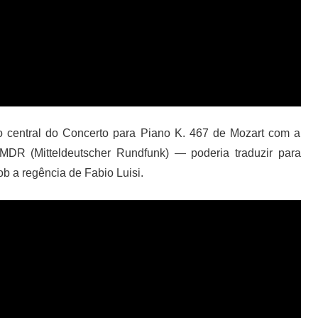
 central do Concerto para Piano K. 467 de Mozart com a
R (Mitteldeutscher Rundfunk) — poderia traduzir para
b a regência de Fabio Luisi.