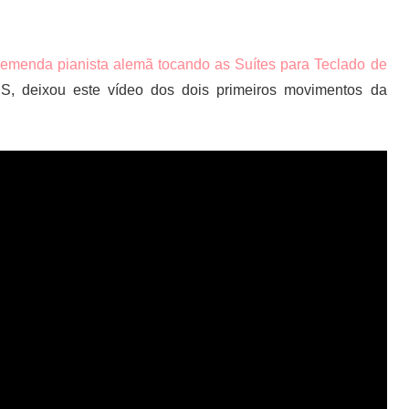
tremenda pianista alemã tocando as Suítes para Teclado de
DS, deixou este vídeo dos dois primeiros movimentos da