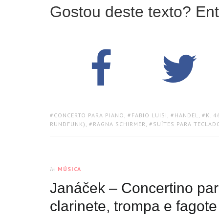
Gostou deste texto? Ent
TAGS:
CONCERTO PARA PIANO
,
FABIO LUISI
,
HANDEL
,
K. 4
RUNDFUNK)
,
RAGNA SCHIRMER
,
SUÍTES PARA TECLAD
MÚSICA
In
Janáček – Concertino para 
clarinete, trompa e fagote