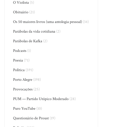
O Violista
(5)
Obituário
(21)
Os 50 maiores livros (uma antologia pessoal)
(34)
Parábolas da vida cotidiana
(2)
Parábolas de Kafka
(2)
Podcasts
(1)
Poesia
(71)
Política
(591)
Porto Alegre
(198)
Provocações
(25)
PUM — Partido Utópico Moderado
(28)
Puro YouTube
(10)
Questionário de Proust
(19)