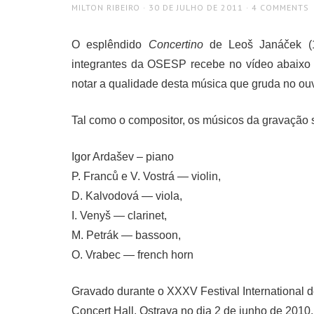
AUTHOR
POSTED
MILTON RIBEIRO
30 DE JULHO DE 2011
4 COMMENTS
ON
O esplêndido
Concertino
de Leoš Janáček (
integrantes da OSESP recebe no vídeo abaixo 
notar a qualidade desta música que gruda no ou
Tal como o compositor, os músicos da gravação
Igor Ardašev – piano
P. Franců e V. Vostrá — violin,
D. Kalvodová — viola,
I. Venyš — clarinet,
M. Petrák — bassoon,
O. Vrabec — french horn
Gravado durante o XXXV Festival International 
Concert Hall, Ostrava no dia 2 de junho de 2010.