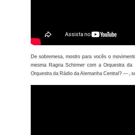
De sobremesa, mostro para vocês o movimento
mesma Ragna Schirmer com a Orquestra da MD
Orquestra da Rádio da Alemanha Central? — , so