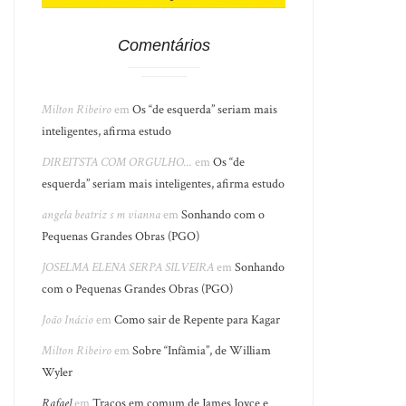
Comentários
Milton Ribeiro
em
Os “de esquerda” seriam mais
inteligentes, afirma estudo
DIREITSTA COM ORGULHO...
em
Os “de
esquerda” seriam mais inteligentes, afirma estudo
angela beatriz s m vianna
em
Sonhando com o
Pequenas Grandes Obras (PGO)
JOSELMA ELENA SERPA SILVEIRA
em
Sonhando
com o Pequenas Grandes Obras (PGO)
João Inácio
em
Como sair de Repente para Kagar
Milton Ribeiro
em
Sobre “Infâmia”, de William
Wyler
Rafael
em
Traços em comum de James Joyce e