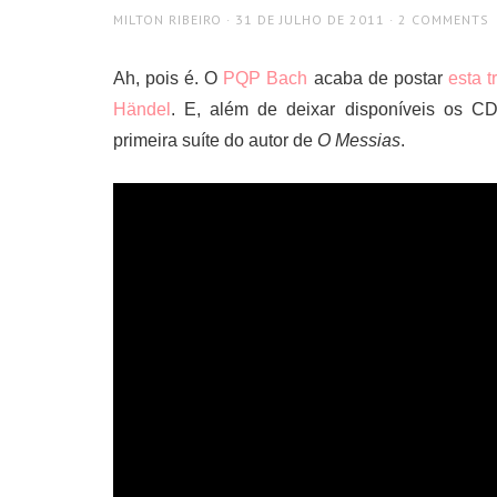
AUTHOR
POSTED
MILTON RIBEIRO
31 DE JULHO DE 2011
2 COMMENTS
ON
Ah, pois é. O
PQP Bach
acaba de postar
esta 
Händel
. E, além de deixar disponíveis os C
primeira suíte do autor de
O Messias
.