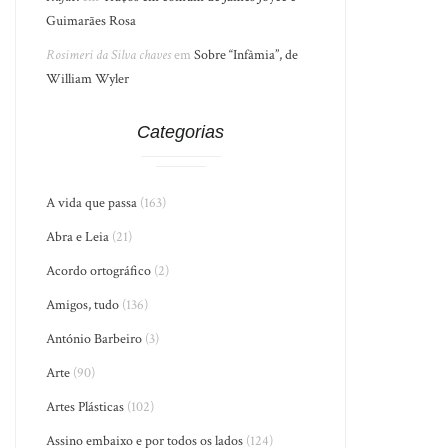
Guimarães Rosa
Rosimeri da Silva chaves
em
Sobre “Infâmia”, de
William Wyler
Categorias
A vida que passa
(163)
Abra e Leia
(21)
Acordo ortográfico
(2)
Amigos, tudo
(136)
António Barbeiro
(3)
Arte
(90)
Artes Plásticas
(102)
Assino embaixo e por todos os lados
(124)