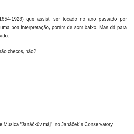
1854-1928) que assisti ser tocado no ano passado por
uma boa interpretação, porém de som baixo. Mas dá para
vido.
 são checos, não?
de Música “Janáčkův máj”, no Janáček´s Conservatory