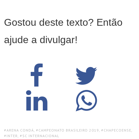
Gostou deste texto? Então
ajude a divulgar!
TAGS:
ARENA CONDÁ
,
CAMPEONATO BRASILEIRO 2019
,
CHAPECOENSE
,
INTER
,
SC INTERNACIONAL