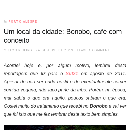
PORTO ALEGRE
In
Um local da cidade: Bonobo, café com
conceito
AUTHOR
POSTED
MILTON RIBEIRO
26 DE ABRIL DE 2019
LEAVE A COMMENT
ON
Acordei hoje e, por algum motivo, lembrei desta
reportagem que fiz para o
Sul21
em agosto de 2011.
Apesar de não ser nada hostil e de eventualmente comer
comida vegana, não faço parte da tribo. Porém, na época,
mal sabia o que era aquilo, poucos sabiam o que era.
Gostei muito do tratamento que recebi no
Bonobo
e vai ver
que foi isto que me fez lembrar deste texto bem simples.