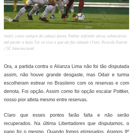
Inútil: como sempre de cabeça baixa, Pottker enfrenta vários adversários
até perder a bola. Foi só isso o que ele fez sábado | Foto: Ricardo Duarte
/ SC Internacional
Ora, a partida contra o Alianza Lima não foi tão disputada
assim, não houve grande desgaste, mas Odair e turma
escolheram estrear no Brasileiro com os reservas e com
derrota. Foi opção. Assim como foi opção escalar Pottker,
nosso pior atleta mesmo entre reservas.
Claro que esses pontos farão falta e não serão
recuperados. Na última Libertadores que disputamos, o
papo foi o mesmo. Quando fomos eliminados, éramos 9º