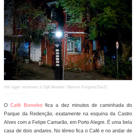
Um lugar incomum, o Café Bonobo | Ramiro Furquim/Sul21
O
Café Bonobo
fica a dez minutos de caminhada do
Parque da Redenção, exatamente na esquina da Castro
Alves com a Felipe Camarão, em Porto Alegre. É uma bela
casa de dois andares. No térreo fica o Café e no andar de