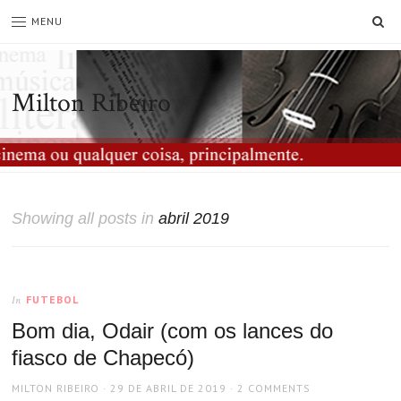
SE
MENU
Milton Ribeiro
Showing all posts in
abril 2019
FUTEBOL
In
Bom dia, Odair (com os lances do
fiasco de Chapecó)
AUTHOR
POSTED
MILTON RIBEIRO
29 DE ABRIL DE 2019
2 COMMENTS