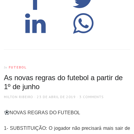
FUTEBOL
In
As novas regras do futebol a partir de
1º de junho
AUTHOR
POSTED
MILTON RIBEIRO
23 DE ABRIL DE 2019
3 COMMENTS
ON
NOVAS REGRAS DO FUTEBOL
1- SUBSTITUIÇÃO: O jogador não precisará mais sair de