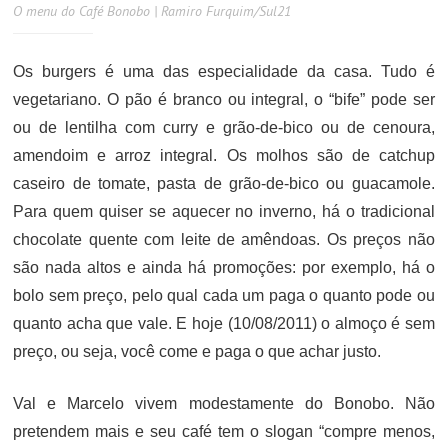
O menu do Café Bonobo | Ramiro Furquim/Sul21
Os burgers é uma das especialidade da casa. Tudo é
vegetariano. O pão é branco ou integral, o “bife” pode ser
ou de lentilha com curry e grão-de-bico ou de cenoura,
amendoim e arroz integral. Os molhos são de catchup
caseiro de tomate, pasta de grão-de-bico ou guacamole.
Para quem quiser se aquecer no inverno, há o tradicional
chocolate quente com leite de amêndoas. Os preços não
são nada altos e ainda há promoções: por exemplo, há o
bolo sem preço, pelo qual cada um paga o quanto pode ou
quanto acha que vale. E hoje (10/08/2011) o almoço é sem
preço, ou seja, você come e paga o que achar justo.
Val e Marcelo vivem modestamente do Bonobo. Não
pretendem mais e seu café tem o slogan “compre menos,