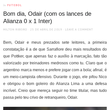
FUTEBOL
In
Bom dia, Odair (com os lances de
Alianza 0 x 1 Inter)
AUTHOR
POSTED
MILTON RIBEIRO
25 DE ABRIL DE 2019
LEAVE A COMMENT
ON
Bem, Odair e meus prezados sete leitores, a primeira
constatação é a de que Sarrafiore deu mais resultados do
que Pottker, que apenas faz o auxílio à marcação, fato tão
valorizado por treinadores medrosos como tu. Claro que o
argentino marca menos e prefere jogar com a bola; afinal, é
um meio-campista ofensivo. Durante o jogo, ele pifou Nico
e obrigou o bom goleiro do Alianza Lima a uma defesa
incrível. Creio que mereça seguir no time titular, mas tudo
passa pelo teu crivo de retranqueiro, Odair.