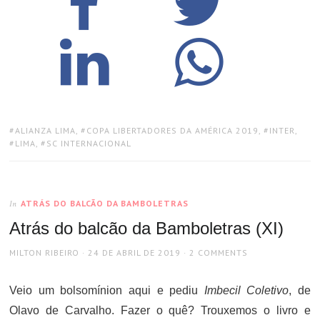
TAGS:
ALIANZA LIMA
,
COPA LIBERTADORES DA AMÉRICA 2019
,
INTER
,
LIMA
,
SC INTERNACIONAL
ATRÁS DO BALCÃO DA BAMBOLETRAS
In
Atrás do balcão da Bamboletras (XI)
AUTHOR
POSTED
MILTON RIBEIRO
24 DE ABRIL DE 2019
2 COMMENTS
ON
Veio um bolsomínion aqui e pediu
Imbecil Coletivo
, de
Olavo de Carvalho. Fazer o quê? Trouxemos o livro e