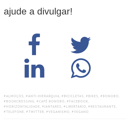
ajude a divulgar!
TAGS:
ALMOÇOS
,
ANTI-HIERARQUIA
,
BICICLETAS
,
BIKES
,
BONOBO
,
BOOKCROSSING
,
CAFÉ BONOBO
,
FACEBOOK
,
HORIZONTALIDADE
,
JANTARES
,
LIBERTÁRIO
,
RESTAURANTE
,
TELEFONE
,
TWITTER
,
VEGANISMO
,
VEGANO