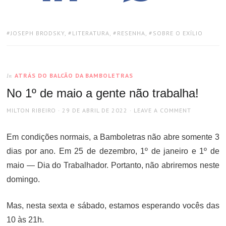
TAGS:
JOSEPH BRODSKY
,
LITERATURA
,
RESENHA
,
SOBRE O EXÍLIO
ATRÁS DO BALCÃO DA BAMBOLETRAS
In
No 1º de maio a gente não trabalha!
AUTHOR
POSTED
MILTON RIBEIRO
29 DE ABRIL DE 2022
LEAVE A COMMENT
ON
Em condições normais, a Bamboletras não abre somente 3
dias por ano. Em 25 de dezembro, 1º de janeiro e 1º de
maio — Dia do Trabalhador. Portanto, não abriremos neste
domingo.
Mas, nesta sexta e sábado, estamos esperando vocês das
10 às 21h.