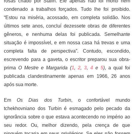
rosas criado por Stálin. Ele apenas não foi morto nem
condenado a trabalhos forçados. Tudo lhe foi proibido.
“Estou na miséria, acossado, em completa solidão. Nos
últimos sete anos, concluí dezessete obras de diferentes
gêneros, e nenhuma delas foi publicada. Semelhante
situação é impossível, e em nossa casa há trevas e uma
completa falta de perspectiva”. Contudo, escondido,
escrevendo para a gaveta, o escritor preparou sua obra-
prima
O Mestre e Margarida (
1
,
2
,
3
,
4
e
5
)
, a qual foi
publicada clandestinamente apenas em 1966, 26 anos
após sua morte.
Em
Os Dias dos Turbin
, o confortável mundo
tchekhovniano dos Turbin é esmagado pelo pecado da
ignorância sobre o que estava acontecendo no império ao
seu redor. Ou, melhor dizendo, pela crença de que
ninguém tocaria em seus privilégios. Se eles não fossem