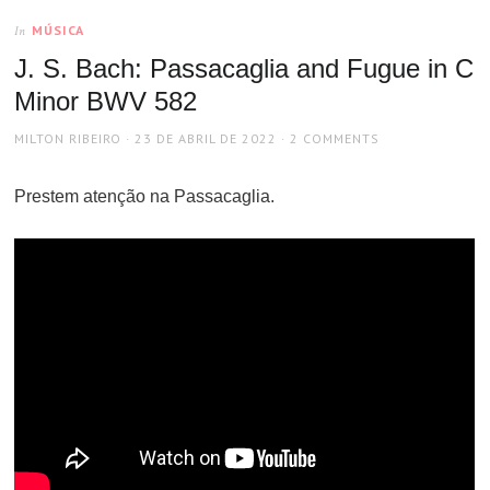
MÚSICA
In
J. S. Bach: Passacaglia and Fugue in C
Minor BWV 582
AUTHOR
POSTED
MILTON RIBEIRO
23 DE ABRIL DE 2022
2 COMMENTS
ON
Prestem atenção na Passacaglia.