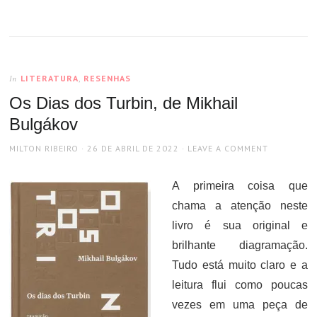
LITERATURA
,
RESENHAS
In
Os Dias dos Turbin, de Mikhail
Bulgákov
AUTHOR
POSTED
MILTON RIBEIRO
26 DE ABRIL DE 2022
LEAVE A COMMENT
ON
A primeira coisa que
chama a atenção neste
livro é sua original e
brilhante diagramação.
Tudo está muito claro e a
leitura flui como poucas
vezes em uma peça de