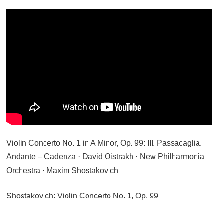
Violin Concerto No. 1 in A Minor, Op. 99: III. Passacaglia.
Andante – Cadenza · David Oistrakh · New Philharmonia
Orchestra · Maxim Shostakovich
Shostakovich: Violin Concerto No. 1, Op. 99