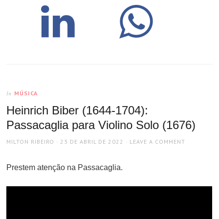
MÚSICA
In
Heinrich Biber (1644-1704):
Passacaglia para Violino Solo (1676)
AUTHOR
POSTED
MILTON RIBEIRO
23 DE ABRIL DE 2022
LEAVE A COMMENT
ON
Prestem atenção na Passacaglia.