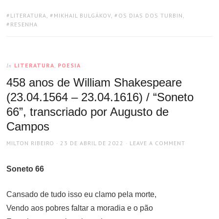
TAGS:
LITERATURA
,
MIKHAIL BULGÁKOV
,
OS DIAS DOS TURBIN
,
RESENHA
LITERATURA
,
POESIA
In
458 anos de William Shakespeare
(23.04.1564 – 23.04.1616) / “Soneto
66”, transcriado por Augusto de
Campos
AUTHOR
POSTED
MILTON RIBEIRO
23 DE ABRIL DE 2022
LEAVE A COMMENT
ON
Soneto 66
Cansado de tudo isso eu clamo pela morte,
Vendo aos pobres faltar a moradia e o pão