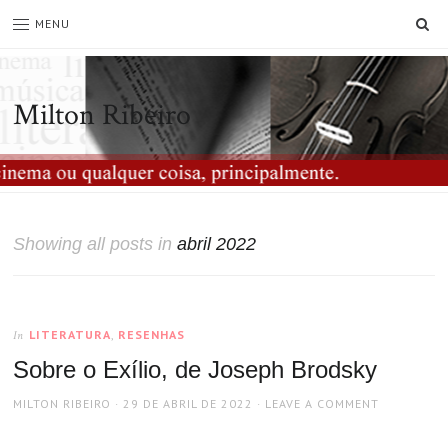
SE
MENU
Milton Ribeiro
Showing all posts in
abril 2022
LITERATURA
,
RESENHAS
In
Sobre o Exílio, de Joseph Brodsky
AUTHOR
POSTED
MILTON RIBEIRO
29 DE ABRIL DE 2022
LEAVE A COMMENT
ON