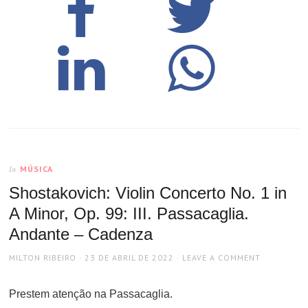
MÚSICA
In
Shostakovich: Violin Concerto No. 1 in
A Minor, Op. 99: III. Passacaglia.
Andante – Cadenza
AUTHOR
POSTED
MILTON RIBEIRO
23 DE ABRIL DE 2022
LEAVE A COMMENT
ON
Prestem atenção na Passacaglia.