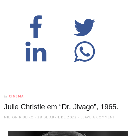
CINEMA
In
Julie Christie em “Dr. Jivago”, 1965.
AUTHOR
POSTED
MILTON RIBEIRO
28 DE ABRIL DE 2022
LEAVE A COMMENT
ON