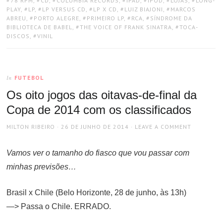
78 RPM
,
CD
,
COLUMBIA RECORDS
,
IPAD
,
IPOD
,
LOJAS
,
LONG-
PLAY
,
LP
,
LP VERSUS CD
,
LP X CD
,
LUIZ BIAJONI
,
MARCOS
ABREU
,
PORTO ALEGRE
,
PRIMEIRO LP
,
RCA
,
SÍNDROME DA
BIBLIOTECA DE BABEL
,
THE VOICE OF FRANK SINATRA
,
TOCA-
DISCOS
,
VINIL
FUTEBOL
In
Os oito jogos das oitavas-de-final da
Copa de 2014 com os classificados
AUTHOR
POSTED
MILTON RIBEIRO
26 DE JUNHO DE 2014
LEAVE A COMMENT
ON
Vamos ver o tamanho do fiasco que vou passar com
minhas previsões…
Brasil x Chile (Belo Horizonte, 28 de junho, às 13h)
—> Passa o Chile. ERRADO.