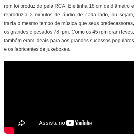
rpm foi produzido pela RCA. Ele tinha 18 cm de diâmetro e
reproduzia 3 minutos de áudio de cada lado, ou sejam,
trazia o mesmo tempo de música que seus predecessores,
os grandes e pesados 78 rpm. Como os 45 rpm eram leves,
também eram ideais para aos grandes sucessos populares
e os fabricantes de jukeboxes.