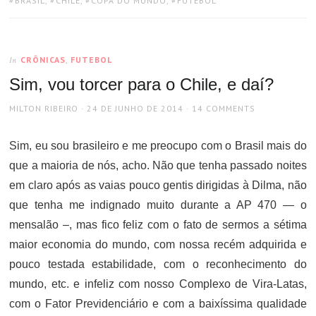
BRASIL
,
CHILE
,
COPA DO MUNDO
,
FUTEBOL
CRÔNICAS
,
FUTEBOL
In
Sim, vou torcer para o Chile, e daí?
AUTHOR
POSTED
MILTON RIBEIRO
24 DE JUNHO DE 2014
14 COMMENTS
ON
Sim, eu sou brasileiro e me preocupo com o Brasil mais do
que a maioria de nós, acho. Não que tenha passado noites
em claro após as vaias pouco gentis dirigidas à Dilma, não
que tenha me indignado muito durante a AP 470 — o
mensalão –, mas fico feliz com o fato de sermos a sétima
maior economia do mundo, com nossa recém adquirida e
pouco testada estabilidade, com o reconhecimento do
mundo, etc. e infeliz com nosso Complexo de Vira-Latas,
com o Fator Previdenciário e com a baixíssima qualidade