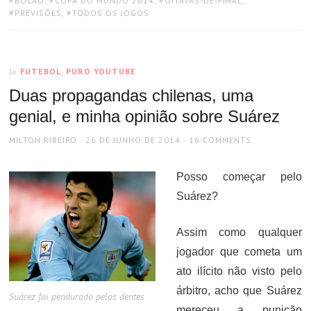
BOLÃO
,
COPA DO MUNDO 2014
,
OITAVAS-DE-FINAL
,
PREVISÕES
,
TODOS OS JOGOS
FUTEBOL
,
PURO YOUTUBE
In
Duas propagandas chilenas, uma
genial, e minha opinião sobre Suárez
AUTHOR
POSTED
MILTON RIBEIRO
26 DE JUNHO DE 2014
16 COMMENTS
ON
Posso começar pelo
Suárez?
Assim como qualquer
jogador que cometa um
ato ilícito não visto pelo
árbitro, acho que Suárez
Suárez foi pendurado pelos dentes
mereceu a punição