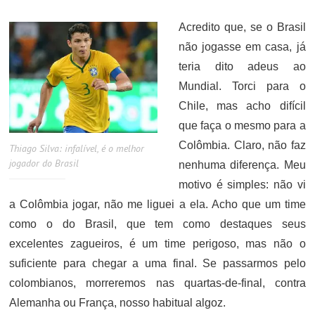
ON
Acredito que, se o Brasil
não jogasse em casa, já
teria dito adeus ao
Mundial. Torci para o
Chile, mas acho difícil
que faça o mesmo para a
Colômbia. Claro, não faz
Thiago Silva: infalível, é o melhor
jogador do Brasil
nenhuma diferença. Meu
motivo é simples: não vi
a Colômbia jogar, não me liguei a ela. Acho que um time
como o do Brasil, que tem como destaques seus
excelentes zagueiros, é um time perigoso, mas não o
suficiente para chegar a uma final. Se passarmos pelo
colombianos, morreremos nas quartas-de-final, contra
Alemanha ou França, nosso habitual algoz.