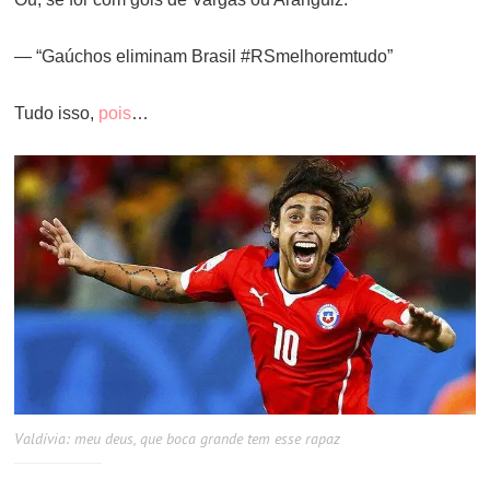
— “Gaúchos eliminam Brasil ‪#‎RSmelhoremtudo”‬
Tudo isso,
pois
…
Valdívia: meu deus, que boca grande tem esse rapaz