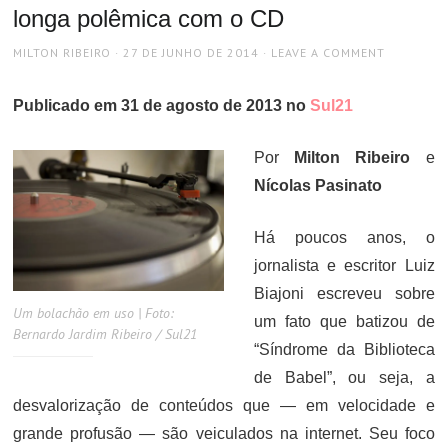
longa polêmica com o CD
AUTHOR
POSTED
MILTON RIBEIRO
27 DE JUNHO DE 2014
LEAVE A COMMENT
ON
Publicado em 31 de agosto de 2013 no
Sul21
Por
Milton Ribeiro
e
Nícolas Pasinato
Há poucos anos, o
jornalista e escritor Luiz
Biajoni escreveu sobre
Um bolachão em uso | Foto:
um fato que batizou de
Bernardo Jardim Ribeiro / Sul21
“Síndrome da Biblioteca
de Babel”, ou seja, a
desvalorização de conteúdos que — em velocidade e
grande profusão — são veiculados na internet. Seu foco