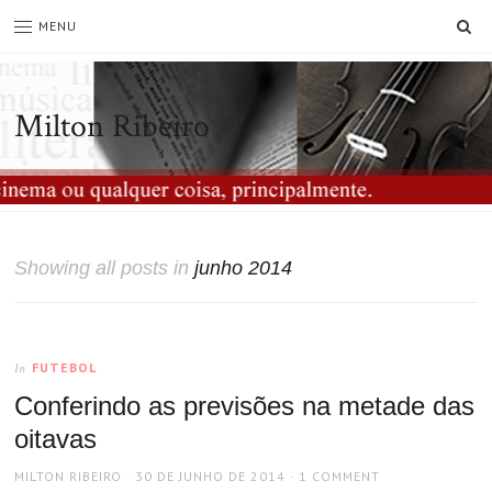
SE
MENU
Milton Ribeiro
Showing all posts in
junho 2014
FUTEBOL
In
Conferindo as previsões na metade das
oitavas
AUTHOR
POSTED
MILTON RIBEIRO
30 DE JUNHO DE 2014
1 COMMENT