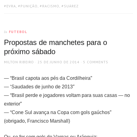
TAGS:
EVRA
,
PUNIÇÃO
,
RACISMO
,
SUÁREZ
FUTEBOL
In
Propostas de manchetes para o
próximo sábado
AUTHOR
POSTED
MILTON RIBEIRO
25 DE JUNHO DE 2014
5 COMMENTS
ON
— “Brasil capota aos pés da Cordilheira”
— ‘Saudades de junho de 2013″
— “Brasil perde e jogadores voltam para suas casas — no
exterior”
— “Cone Sul avança na Copa com gols gaúchos”
(obrigado, Francisco Marshall)
Ou, se for com gols de Vargas ou Aránguiz: