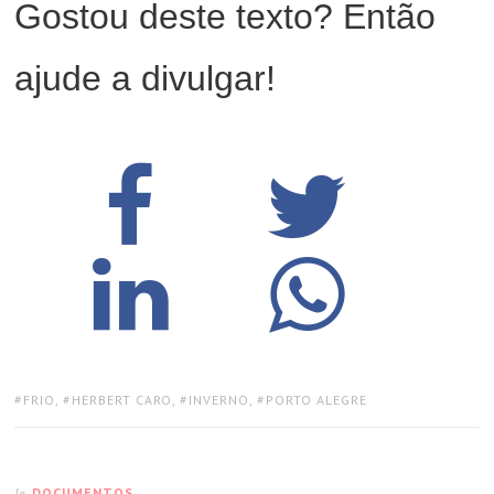
Gostou deste texto? Então
ajude a divulgar!
TAGS:
FRIO
,
HERBERT CARO
,
INVERNO
,
PORTO ALEGRE
DOCUMENTOS
In