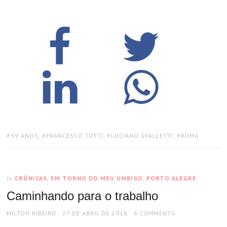
TAGS:
39 ANOS
,
FRANCESCO TOTTI
,
LUCIANO SPALLETTI
,
ROMA
CRÔNICAS
,
EM TORNO DO MEU UMBIGO
,
PORTO ALEGRE
In
Caminhando para o trabalho
AUTHOR
POSTED
MILTON RIBEIRO
27 DE ABRIL DE 2016
6 COMMENTS
ON