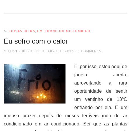
COISAS DO RS
,
EM TORNO DO MEU UMBIGO
In
Eu sofro com o calor
AUTHOR
POSTED
MILTON RIBEIRO
26 DE ABRIL DE 2016
6 COMMENTS
ON
E, por isso, estou aqui de
janela aberta,
aproveitando a rara
oportunidade de sentir
um ventinho de 13ºC
entrando por ela. É um
imenso prazer depois de meses terríveis indo de ar
condicionado em ar condicionado. Sei que as plantas