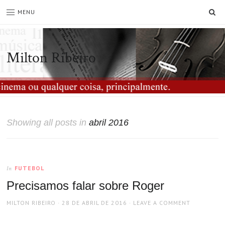
SE
MENU
Milton Ribeiro
Showing all posts in
abril 2016
FUTEBOL
In
Precisamos falar sobre Roger
AUTHOR
POSTED
MILTON RIBEIRO
28 DE ABRIL DE 2016
LEAVE A COMMENT
ON