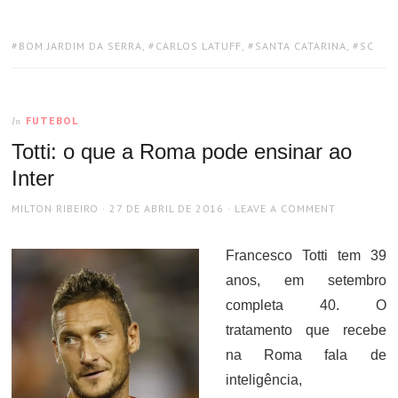
TAGS:
BOM JARDIM DA SERRA
,
CARLOS LATUFF
,
SANTA CATARINA
,
SC
FUTEBOL
In
Totti: o que a Roma pode ensinar ao
Inter
AUTHOR
POSTED
MILTON RIBEIRO
27 DE ABRIL DE 2016
LEAVE A COMMENT
ON
Francesco Totti tem 39
anos, em setembro
completa 40. O
tratamento que recebe
na Roma fala de
inteligência,