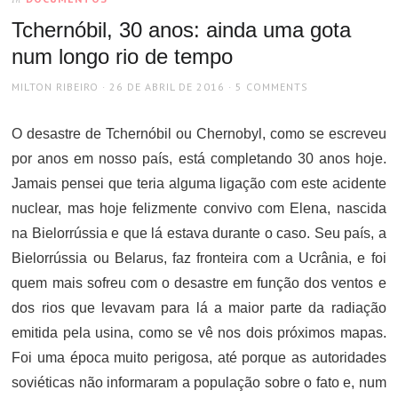
Tchernóbil, 30 anos: ainda uma gota
num longo rio de tempo
AUTHOR
POSTED
MILTON RIBEIRO
26 DE ABRIL DE 2016
5 COMMENTS
ON
O desastre de Tchernóbil ou Chernobyl, como se escreveu
por anos em nosso país, está completando 30 anos hoje.
Jamais pensei que teria alguma ligação com este acidente
nuclear, mas hoje felizmente convivo com Elena, nascida
na Bielorrússia e que lá estava durante o caso. Seu país, a
Bielorrússia ou Belarus, faz fronteira com a Ucrânia, e foi
quem mais sofreu com o desastre em função dos ventos e
dos rios que levavam para lá a maior parte da radiação
emitida pela usina, como se vê nos dois próximos mapas.
Foi uma época muito perigosa, até porque as autoridades
soviéticas não informaram a população sobre o fato e, num