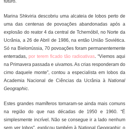
futuro.
Marina Shkviria descobriu uma alcateia de lobos perto de
uma das centenas de povoações abandonadas após a
explosão do reator 4 da central de Tchernóbil, no Norte da
Ucrânia, a 26 de Abril de 1986, na então União Soviética.
Só na Bielorrússia, 70 povoações foram permanentemente
enterradas,
por terem ficado tão radioativas
. “Viemos aqui
na Primavera passada e uivamos. As crias responderam do
cimo daquele monte”, contou a especialista em lobos da
Academia Nacional de Ciências da Ucrânia à
National
Geographic
.
Estes grandes mamíferos tornaram-se ainda mais comuns
na região do que nas décadas de 1950 e 1960. “É
simplesmente incrível. Não se consegue ir a lado nenhum
sem ver lobos”, explicou também à National Geographic o