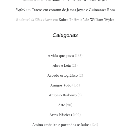
Milton Ribeiro
em
Sobre “Infâmia”, de William Wyler
Rafael
em
Traços em comum de James Joyce e Guimarães Rosa
Rosimeri da Silva chaves
em
Sobre “Infâmia”, de William Wyler
Categorias
A vida que passa
(163)
Abra e Leia
(21)
Acordo ortográfico
(2)
Amigos, tudo
(136)
António Barbeiro
(3)
Arte
(90)
Artes Plásticas
(102)
Assino embaixo e por todos os lados
(124)