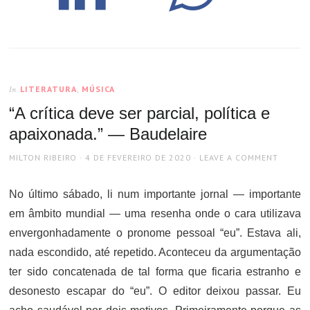
LITERATURA
,
MÚSICA
In
“A crítica deve ser parcial, política e
apaixonada.” — Baudelaire
AUTHOR
POSTED
MILTON RIBEIRO
4 DE FEVEREIRO DE 2020
LEAVE A COMMENT
ON
No último sábado, li num importante jornal — importante
em âmbito mundial — uma resenha onde o cara utilizava
envergonhadamente o pronome pessoal “eu”. Estava ali,
nada escondido, até repetido. Aconteceu da argumentação
ter sido concatenada de tal forma que ficaria estranho e
desonesto escapar do “eu”. O editor deixou passar. Eu