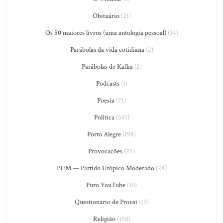
Obituário
(21)
Os 50 maiores livros (uma antologia pessoal)
(34)
Parábolas da vida cotidiana
(2)
Parábolas de Kafka
(2)
Podcasts
(1)
Poesia
(71)
Política
(591)
Porto Alegre
(198)
Provocações
(25)
PUM — Partido Utópico Moderado
(28)
Puro YouTube
(10)
Questionário de Proust
(19)
Religião
(150)