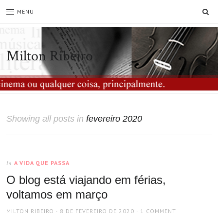
SE
MENU
Milton Ribeiro
Showing all posts in
fevereiro 2020
A VIDA QUE PASSA
In
O blog está viajando em férias,
voltamos em março
AUTHOR
POSTED
MILTON RIBEIRO
8 DE FEVEREIRO DE 2020
1 COMMENT