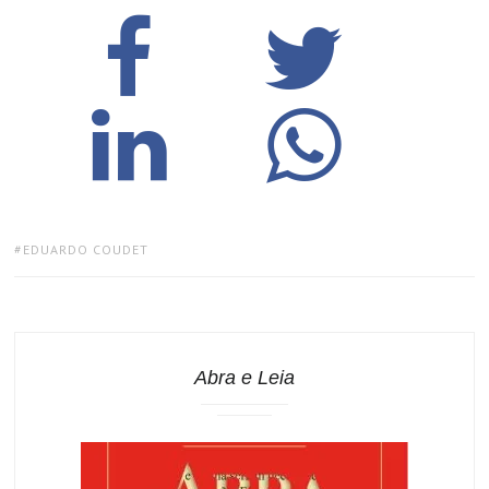
TAGS:
EDUARDO COUDET
Abra e Leia