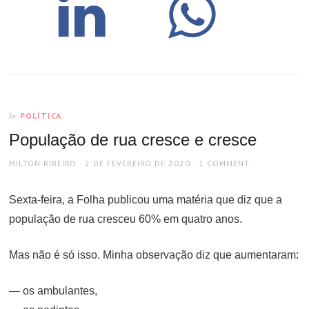
POLÍTICA
In
População de rua cresce e cresce
AUTHOR
POSTED
MILTON RIBEIRO
2 DE FEVEREIRO DE 2020
1 COMMENT
ON
Sexta-feira, a Folha publicou uma matéria que diz que a
população de rua cresceu 60% em quatro anos.
Mas não é só isso. Minha observação diz que aumentaram:
— os ambulantes,