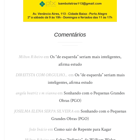
Comentários
Milton Ribeiro
em
Os “de esquerda” seriam mais inteligentes,
afirma estudo
DIREITSTA COM ORGULHO...
em
Os “de esquerda” seriam mais
inteligentes, afirma estudo
angela beatriz s m vianna
em
Sonhando com o Pequenas Grandes
Obras (PGO)
JOSELMA ELENA SERPA SILVEIRA
em
Sonhando com o Pequenas
Grandes Obras (PGO)
João Inácio
em
Como sair de Repente para Kagar