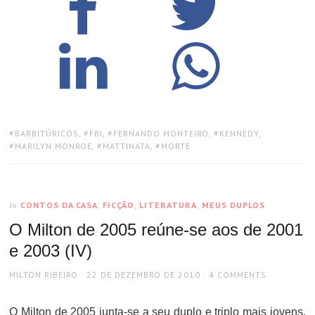
TAGS:
BARBITÚRICOS
,
FBI
,
FERNANDO MONTEIRO
,
KENNEDY
,
MARILYN MONROE
,
MATTINATA
,
MORTE
CONTOS DA CASA
,
FICÇÃO
,
LITERATURA
,
MEUS DUPLOS
In
O Milton de 2005 reúne-se aos de 2001
e 2003 (IV)
AUTHOR
POSTED
MILTON RIBEIRO
22 DE DEZEMBRO DE 2010
4 COMMENTS
ON
O Milton de 2005 junta-se a seu duplo e triplo mais jovens.