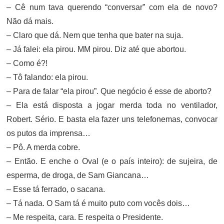
– Cê num tava querendo “conversar” com ela de novo?
Não dá mais.
– Claro que dá. Nem que tenha que bater na suja.
– Já falei: ela pirou. MM pirou. Diz até que abortou.
– Como é?!
– Tô falando: ela pirou.
– Para de falar “ela pirou”. Que negócio é esse de aborto?
– Ela está disposta a jogar merda toda no ventilador,
Robert. Sério. E basta ela fazer uns telefonemas, convocar
os putos da imprensa…
– Pô. A merda cobre.
– Então. E enche o Oval (e o país inteiro): de sujeira, de
esperma, de droga, de Sam Giancana…
– Esse tá ferrado, o sacana.
– Tá nada. O Sam tá é muito puto com vocês dois…
– Me respeita, cara. E respeita o Presidente.