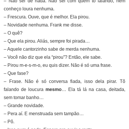
– Não sei de nada. Não sei com quem tô falando, nem
conheço loura nenhuma.
– Frescura. Ouve, que é melhor. Ela pirou.
– Novidade nenhuma. Frank me disse.
– O quê?
– Que ela pirou. Aliás, sempre foi pirada…
– Aquele cantorzinho sabe de merda nenhuma.
– Você não diz que ela “pirou”? Então, ele sabe.
– Pirou m-e-s-m-o, eu quis dizer. Não é só uma frase.
– Que fase?
– Frase. Não é só conversa fiada, isso dela pirar. Tô
falando de loucura
mesmo
… Ela tá lá na casa, deitada,
sem tomar banho…
– Grande novidade.
– Pera aí. E menstruada sem tampão…
– Pô.