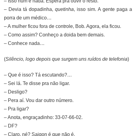
– Isso num é nada. Espera pra ouvir o resto.
– Devia tá dopadinha,
quetinha
, isso sim. A gente paga a
porra de um médico…
– A mulher ficou fora de controle, Bob. Agora, ela ficou.
– Como assim? Conheço a doida bem demais.
– Conhece nada…
(
Silêncio, logo depois que surgem uns ruídos de telefonia
)
– Que é isso? Tá escutando?…
– Sei lá. Te disse pra não ligar.
– Desligo?
– Pera aí. Vou dar outro número.
– Pra ligar?
– Anota, engraçadinho: 33-07-66-02.
– DF?
– Claro, né? Saigon é que não é.