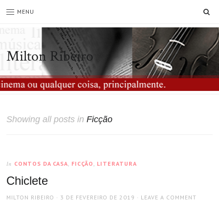
SE
MENU
Milton Ribeiro
Showing all posts in
Ficção
CONTOS DA CASA
,
FICÇÃO
,
LITERATURA
In
Chiclete
AUTHOR
POSTED
MILTON RIBEIRO
3 DE FEVEREIRO DE 2019
LEAVE A COMMENT
ON