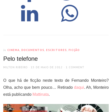
CINEMA
,
DOCUMENTOS
,
ESCRITORES
,
FICÇÃO
In
Pelo telefone
AUTHOR
POSTED
MILTON RIBEIRO
15 DE MAIO DE 2012
1 COMMENT
ON
O que há de ficção neste texto de Fernando Monteiro?
Olha, acho que bem pouco… Retirado
daqui
. Ah, Monteiro
está publicando
Mattinata
.