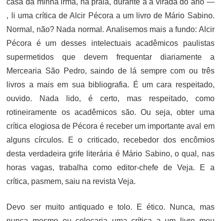
casa da minha irmã, na praia, durante a a virada do ano —
, li uma crítica de Alcir Pécora a um livro de Mário Sabino.
Normal, não? Nada normal. Analisemos mais a fundo: Alcir
Pécora é um desses intelectuais acadêmicos paulistas
supermetidos que devem frequentar diariamente a
Mercearia São Pedro, saindo de lá sempre com ou três
livros a mais em sua bibliografia. É um cara respeitado,
ouvido. Nada lido, é certo, mas respeitado, como
rotineiramente os acadêmicos são. Ou seja, obter uma
crítica elogiosa de Pécora é receber um importante aval em
alguns círculos. E o criticado, recebedor dos encômios
desta verdadeira grife literária é Mário Sabino, o qual, nas
horas vagas, trabalha como editor-chefe de Veja. E a
crítica, pasmem, saiu na revista Veja.
Devo ser muito antiquado e tolo. E ético. Nunca, mas
nunca mesmo eu colocaria uma crítica a um livro meu