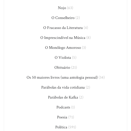
Nojo
(63)
O Conselheiro
(2)
O Fracasso da Literatura
(4)
O Imprescindível na Música
(8)
O Monólogo Amoroso
(3)
O Violista
(5)
Obituário
(21)
Os 50 maiores livros (uma antologia pessoal)
(34)
Parábolas da vida cotidiana
(2)
Parábolas de Kafka
(2)
Podcasts
(1)
Poesia
(71)
Política
(591)