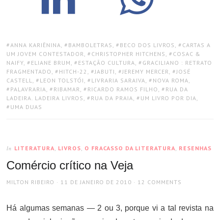
TAGS:
ANNA KARIÊNINA
,
BAMBOLETRAS
,
BECO DOS LIVROS
,
CARTAS A
UM JOVEM CONTESTADOR
,
CHRISTOPHER HITCHENS
,
COSAC &
NAIFY
,
ELIANE BRUM
,
ESTAÇÃO CULTURA
,
GRACILIANO : RETRATO
FRAGMENTADO
,
HITCH-22
,
JABUTI
,
JEREMY MERCER
,
JOSÉ
CASTELL
,
LEON TOLSTÓI
,
LIVRARIA SARAIVA
,
NOVA ROMA
,
PALAVRARIA
,
RIBAMAR
,
RICARDO RAMOS FILHO
,
RUA DA
LADEIRA. LADEIRA LIVROS
,
RUA DA PRAIA
,
UM LIVRO POR DIA
,
UMA DUAS
LITERATURA
,
LIVROS
,
O FRACASSO DA LITERATURA
,
RESENHAS
In
Comércio crítico na Veja
AUTHOR
POSTED
MILTON RIBEIRO
11 DE JANEIRO DE 2010
12 COMMENTS
ON
Há algumas semanas — 2 ou 3, porque vi a tal revista na