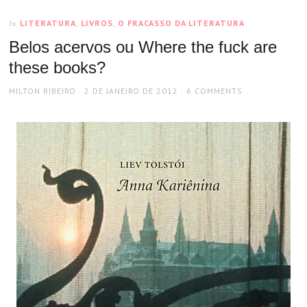
LITERATURA
,
LIVROS
,
O FRACASSO DA LITERATURA
In
Belos acervos ou Where the fuck are
these books?
AUTHOR
POSTED
MILTON RIBEIRO
2 DE JANEIRO DE 2012
6 COMMENTS
ON