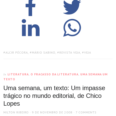
TAGS:
ALCIR PÉCORA
,
MÁRIO SABINO
,
REVISTA VEJA
,
VEJA
LITERATURA
,
O FRACASSO DA LITERATURA
,
UMA SEMANA UM
In
TEXTO
Uma semana, um texto: Um impasse
trágico no mundo editorial, de Chico
Lopes
AUTHOR
POSTED
MILTON RIBEIRO
9 DE NOVEMBRO DE 2008
7 COMMENTS