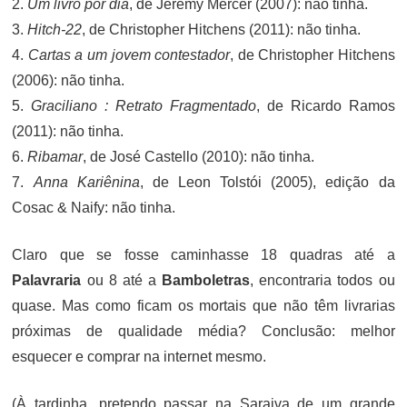
2.
Um livro por dia
, de Jeremy Mercer (2007): não tinha.
3.
Hitch-22
, de Christopher Hitchens (2011): não tinha.
4.
Cartas a um jovem contestador
, de Christopher Hitchens
(2006): não tinha.
5.
Graciliano : Retrato Fragmentado
, de Ricardo Ramos
(2011): não tinha.
6.
Ribamar
, de José Castello (2010): não tinha.
7.
Anna Kariênina
, de Leon Tolstói (2005), edição da
Cosac & Naify: não tinha.
Claro que se fosse caminhasse 18 quadras até a
Palavraria
ou 8 até a
Bamboletras
, encontraria todos ou
quase. Mas como ficam os mortais que não têm livrarias
próximas de qualidade média? Conclusão: melhor
esquecer e comprar na internet mesmo.
(À tardinha, pretendo passar na Saraiva de um grande