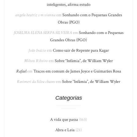
inteligentes, afirma estudo
angela beatriz s m vianna
em
Sonhando com o Pequenas Grandes
Obras (PGO)
JOSELMA ELENA SERPA SILVEIRA
em
Sonhando com o Pequenas
Grandes Obras (PGO)
João Inácio
em
Como sair de Repente para Kagar
Milton Ribeiro
em
Sobre “Infâmia”, de William Wyler
Rafael
em
Traços em comum de James Joyce e Guimarães Rosa
Rosimeri da Silva chaves
em
Sobre “Infâmia”, de William Wyler
Categorias
A vida que passa
(163)
Abra e Leia
(21)