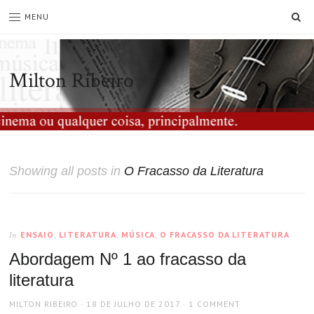
SE
MENU
Milton Ribeiro
Showing all posts in
O Fracasso da Literatura
ENSAIO
,
LITERATURA
,
MÚSICA
,
O FRACASSO DA LITERATURA
In
Abordagem Nº 1 ao fracasso da
literatura
AUTHOR
POSTED
MILTON RIBEIRO
18 DE JULHO DE 2017
1 COMMENT