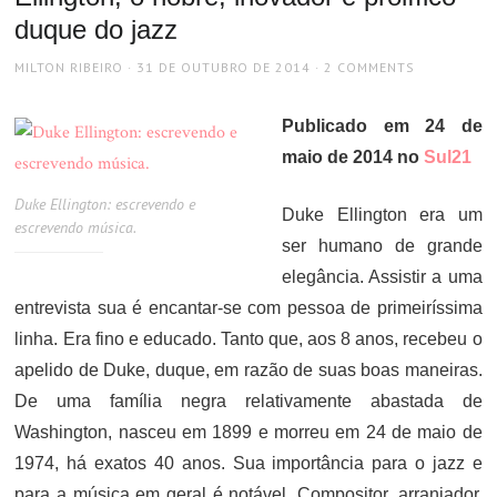
duque do jazz
AUTHOR
POSTED
MILTON RIBEIRO
31 DE OUTUBRO DE 2014
2 COMMENTS
ON
Publicado em 24 de
maio de 2014 no
Sul21
Duke Ellington: escrevendo e
Duke Ellington era um
escrevendo música.
ser humano de grande
elegância. Assistir a uma
entrevista sua é encantar-se com pessoa de primeiríssima
linha. Era fino e educado. Tanto que, aos 8 anos, recebeu o
apelido de Duke, duque, em razão de suas boas maneiras.
De uma família negra relativamente abastada de
Washington, nasceu em 1899 e morreu em 24 de maio de
1974, há exatos 40 anos. Sua importância para o jazz e
para a música em geral é notável. Compositor, arranjador,