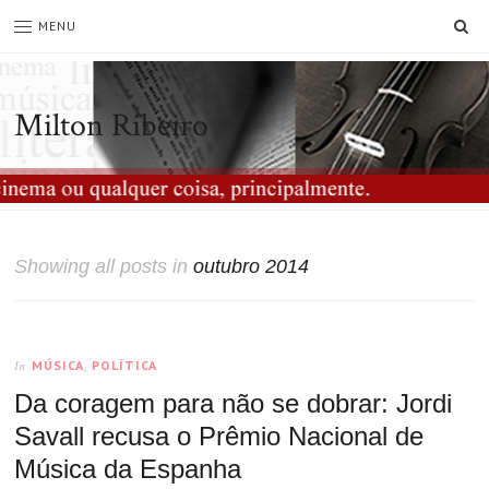
SE
MENU
Milton Ribeiro
Showing all posts in
outubro 2014
MÚSICA
,
POLÍTICA
In
Da coragem para não se dobrar: Jordi
Savall recusa o Prêmio Nacional de
Música da Espanha