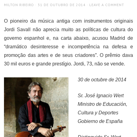
AUTHOR
POSTED
MILTON RIBEIRO
31 DE OUTUBRO DE 2014
LEAVE A COMMENT
ON
O pioneiro da música antiga com instrumentos originais
Jordi Savall não aprecia muito as políticas de cultura do
governo espanhol e, na carta abaixo, acusou Madrid de
“dramático desinteresse e incompetência na defesa e
promoção das artes e de seus criadores”. O prêmio dava
30 mil euros e grande prestígio. Jordi, 73, não se vende.
30 de octubre de 2014
Sr. José Ignacio Wert
Ministro de Educación,
Cultura y Deportes
Gobierno de España