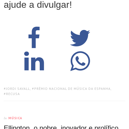
ajude a divulgar!
TAGS:
JORDI SAVALL
,
PRÊMIO NACIONAL DE MÚSICA DA ESPANHA
,
RECUSA
MÚSICA
In
Ellington, o nobre, inovador e prolífico