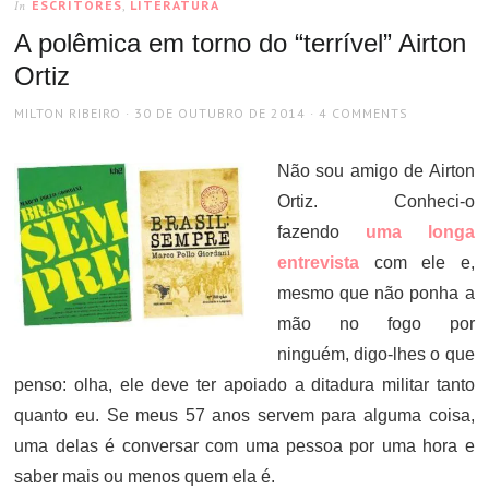
ESCRITORES
,
LITERATURA
In
A polêmica em torno do “terrível” Airton
Ortiz
AUTHOR
POSTED
MILTON RIBEIRO
30 DE OUTUBRO DE 2014
4 COMMENTS
ON
Não sou amigo de Airton
Ortiz. Conheci-o
fazendo
uma longa
entrevista
com ele e,
mesmo que não ponha a
mão no fogo por
ninguém, digo-lhes o que
penso: olha, ele deve ter apoiado a ditadura militar tanto
quanto eu. Se meus 57 anos servem para alguma coisa,
uma delas é conversar com uma pessoa por uma hora e
saber mais ou menos quem ela é.