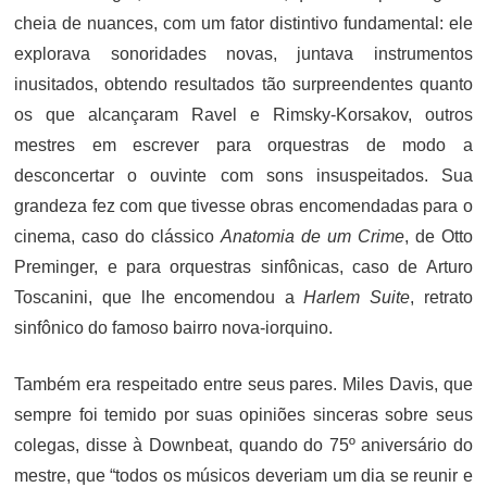
cheia de nuances, com um fator distintivo fundamental: ele
explorava sonoridades novas, juntava instrumentos
inusitados, obtendo resultados tão surpreendentes quanto
os que alcançaram Ravel e Rimsky-Korsakov, outros
mestres em escrever para orquestras de modo a
desconcertar o ouvinte com sons insuspeitados. Sua
grandeza fez com que tivesse obras encomendadas para o
cinema, caso do clássico
Anatomia de um Crime
, de Otto
Preminger, e para orquestras sinfônicas, caso de Arturo
Toscanini, que lhe encomendou a
Harlem Suite
, retrato
sinfônico do famoso bairro nova-iorquino.
Também era respeitado entre seus pares. Miles Davis, que
sempre foi temido por suas opiniões sinceras sobre seus
colegas, disse à Downbeat, quando do 75º aniversário do
mestre, que “todos os músicos deveriam um dia se reunir e