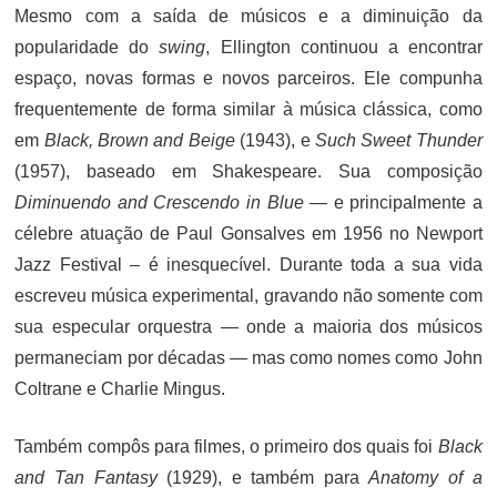
Mesmo com a saída de músicos e a diminuição da
popularidade do
swing
, Ellington continuou a encontrar
espaço, novas formas e novos parceiros. Ele compunha
frequentemente de forma similar à música clássica, como
em
Black, Brown and Beige
(1943), e
Such Sweet Thunder
(1957), baseado em Shakespeare. Sua composição
Diminuendo and Crescendo in Blue
— e principalmente a
célebre atuação de Paul Gonsalves em 1956 no Newport
Jazz Festival – é inesquecível. Durante toda a sua vida
escreveu música experimental, gravando não somente com
sua especular orquestra — onde a maioria dos músicos
permaneciam por décadas — mas como nomes como John
Coltrane e Charlie Mingus.
Também compôs para filmes, o primeiro dos quais foi
Black
and Tan Fantasy
(1929), e também para
Anatomy of a