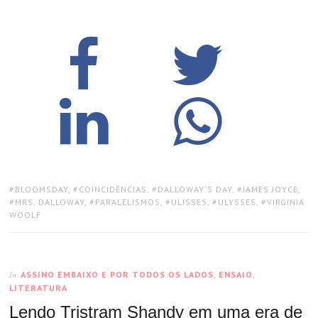
TAGS:
BLOOMSDAY
,
COINCIDÊNCIAS
,
DALLOWAY`S DAY
,
JAMES JOYCE
,
MRS. DALLOWAY
,
PARALELISMOS
,
ULISSES
,
ULYSSES
,
VIRGINIA
WOOLF
ASSINO EMBAIXO E POR TODOS OS LADOS
,
ENSAIO
,
In
LITERATURA
Lendo Tristram Shandy em uma era de