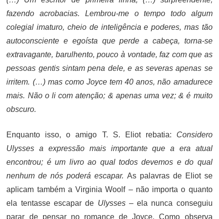
fazendo acrobacias. Lembrou-me o tempo todo algum
colegial imaturo, cheio de inteligência e poderes, mas tão
autoconsciente e egoísta que perde a cabeça, torna-se
extravagante, barulhento, pouco à vontade, faz com que as
pessoas gentis sintam pena dele, e as severas apenas se
irritem. (…) mas como Joyce tem 40 anos, não amadurece
mais. Não o li com atenção; & apenas uma vez; & é muito
obscuro.
Enquanto isso, o amigo T. S. Eliot rebatia:
Considero
Ulysses a expressão mais importante que a era atual
encontrou; é um livro ao qual todos devemos e do qual
nenhum de nós poderá escapar.
As palavras de Eliot se
aplicam também a Virginia Woolf – não importa o quanto
ela tentasse escapar de
Ulysses
–
ela nunca conseguiu
parar de pensar no romance de Joyce. Como observa