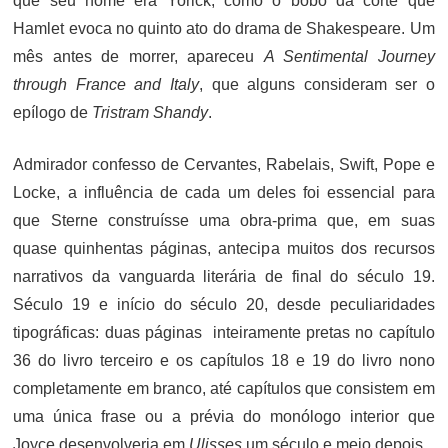
que seu nome era Yorick, como o bobo da corte que
Hamlet evoca no quinto ato do drama de Shakespeare. Um
mês antes de morrer, apareceu
A Sentimental Journey
through France and Italy
, que alguns consideram ser o
epílogo de
Tristram Shandy
.
Admirador confesso de Cervantes, Rabelais, Swift, Pope e
Locke, a influência de cada um deles foi essencial para
que Sterne construísse uma obra-prima que, em suas
quase quinhentas páginas, antecipa muitos dos recursos
narrativos da vanguarda literária de final do século 19.
Século 19 e início do século 20, desde peculiaridades
tipográficas: duas páginas inteiramente pretas no capítulo
36 do livro terceiro e os capítulos 18 e 19 do livro nono
completamente em branco, até capítulos que consistem em
uma única frase ou a prévia do monólogo interior que
Joyce desenvolveria em
Ulisses
um século e meio depois.