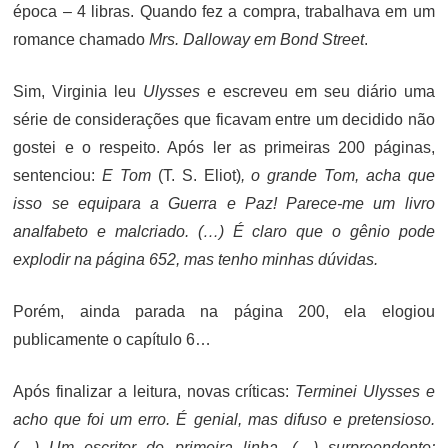
época – 4 libras. Quando fez a compra, trabalhava em um
romance chamado
Mrs. Dalloway em Bond Street
.
Sim, Virginia leu
Ulysses
e escreveu em seu diário uma
série de considerações que ficavam entre um decidido não
gostei e o respeito. Após ler as primeiras 200 páginas,
sentenciou:
E Tom
(T. S. Eliot)
, o grande Tom, acha que
isso se equipara a Guerra e Paz! Parece-me um livro
analfabeto e malcriado. (…) É claro que o gênio pode
explodir na página 652, mas tenho minhas dúvidas.
Porém, ainda parada na página 200, ela elogiou
publicamente o capítulo 6…
Após finalizar a leitura, novas críticas:
Terminei Ulysses e
acho que foi um erro. É genial, mas difuso e pretensioso.
(…) Um escritor de primeira linha, (…) surpreendente;