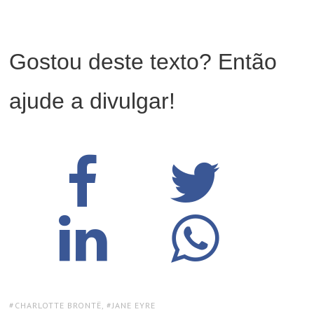
Gostou deste texto? Então
ajude a divulgar!
TAGS:
CHARLOTTE BRONTË
,
JANE EYRE