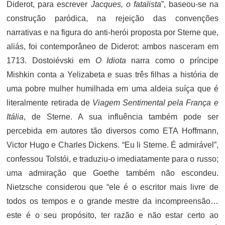
Diderot, para escrever
Jacques, o fatalista
”, baseou-se na
construção paródica, na rejeição das convenções
narrativas e na figura do anti-herói proposta por Sterne que,
aliás, foi contemporâneo de Diderot: ambos nasceram em
1713. Dostoiévski em
O Idiota
narra como o príncipe
Mishkin conta a Yelizabeta e suas três filhas a história de
uma pobre mulher humilhada em uma aldeia suíça que é
literalmente retirada de
Viagem Sentimental pela França e
Itália
, de Sterne. A sua influência também pode ser
percebida em autores tão diversos como ETA Hoffmann,
Victor Hugo e Charles Dickens. “Eu li Sterne. É admirável”,
confessou Tolstói, e traduziu-o imediatamente para o russo;
uma admiração que Goethe também não escondeu.
Nietzsche considerou que “ele é o escritor mais livre de
todos os tempos e o grande mestre da incompreensão…
este é o seu propósito, ter razão e não estar certo ao