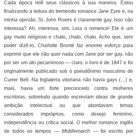
Cada época relê seus clássicos à sua maneira. Estou
finalizando a leitura do tremendo romance
Jane Eyre
e, na
minha opinião, St. John Rivers é claramente gay. Isso não
interessa? Ah, interessa, sim. Leia o romence! Ele é um
gay muito religioso e chato, chato, chato. Acho que, sem
poder dizê-lo, Charlotte Brontë faz enorme esforço para
exprimir que ele não quer nada com Jane por ser gay, não
por ser um ato pecaminoso — claro, o livro é de 1847 e foi
originalmente publicado sob o pseudônimo masculino de
Currer Bell. Na Inglaterra vitoriana não havia gays (…) e,
mais, havia um forte preconceito contra mulheres
escritoras, sobretudo quando escreviam obras de grande
ambição intelectual ou que abordavam temas
considerados impróprios, como desejo feminino,
independência ou crítica social. O melhor romance inglês
de todos os tempos —
Middlemarch
— foi escrito por