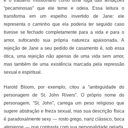
e o trabalho missionário como uma fuga das tentações
“pecaminosas” que ele teme e odeia
. Essa leitura o
transforma em um espelho invertido de Jane: ele
representa o caminho que ela poderia ter seguido caso
tivesse se fechado completamente para a vida e para o
amor, sufocando sua própria natureza apaixonada
. A
rejeição de Jane a seu pedido de casamento é, sob essa
ótica, uma rejeição não apenas de uma vida sem amor,
mas também de uma existência marcada pela repressão
sexual e espiritual.
Harold Bloom, por exemplo, citou a “ambiguidade do
personagem de St. John Rivers”. O próprio nome do
personagem, “St. John”, carrega um peso religioso que
sugere abstração e frieza sexual, mas sua descrição física
é paradoxalmente sexy — rosto grego, nariz clássico, boca
ateniense — que contrasta com sua personalidade gelada,