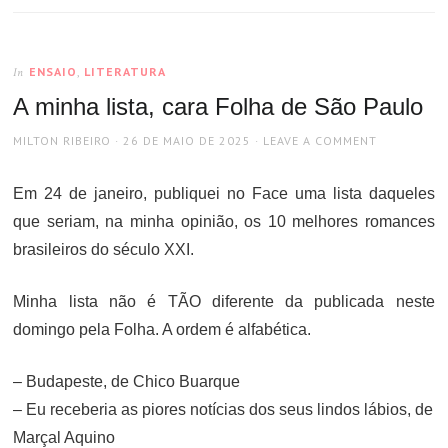
ENSAIO
,
LITERATURA
In
A minha lista, cara Folha de São Paulo
AUTHOR
POSTED
MILTON RIBEIRO
26 DE MAIO DE 2025
LEAVE A COMMENT
ON
Em 24 de janeiro, publiquei no Face uma lista daqueles
que seriam, na minha opinião, os 10 melhores romances
brasileiros do século XXI.
Minha lista não é TÃO diferente da publicada neste
domingo pela Folha. A ordem é alfabética.
– Budapeste, de Chico Buarque
– Eu receberia as piores notícias dos seus lindos lábios, de
Marçal Aquino