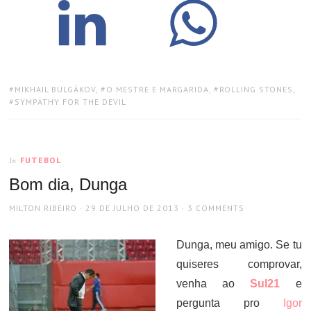
TAGS:
MIKHAIL BULGÁKOV
,
O MESTRE E MARGARIDA
,
ROLLING STONES
,
SYMPATHY FOR THE DEVIL
FUTEBOL
In
Bom dia, Dunga
AUTHOR
POSTED
MILTON RIBEIRO
29 DE JULHO DE 2013
3 COMMENTS
ON
Dunga, meu amigo. Se tu
quiseres comprovar,
venha ao
Sul21
e
pergunta pro
Igor