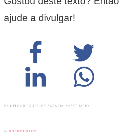
Gostou deste texto? Então
ajude a divulgar!
TAGS:
A MELHOR ROUPA
,
ELEGÂNCIA
,
VESTUÁRIO
DOCUMENTOS
In