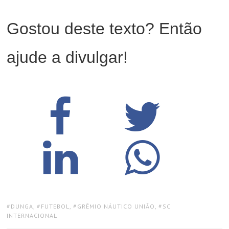
Gostou deste texto? Então
ajude a divulgar!
TAGS:
DUNGA
,
FUTEBOL
,
GRÊMIO NÁUTICO UNIÃO
,
SC
INTERNACIONAL