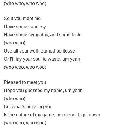
(who who, who who)
So if you meet me
Have some courtesy
Have some sympathy, and some taste
(woo woo)
Use all your well-learned politesse
Or I’ll lay your soul to waste, um yeah
(woo woo, woo woo)
Pleased to meet you
Hope you guessed my name, um yeah
(who who)
But what’s puzzling you
Is the nature of my game, um mean it, get down
(woo woo, woo woo)