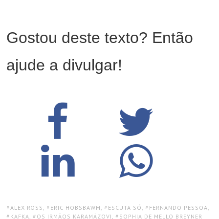
Gostou deste texto? Então
ajude a divulgar!
TAGS:
ALEX ROSS
,
ERIC HOBSBAWM
,
ESCUTA SÓ
,
FERNANDO PESSOA
,
KAFKA
,
OS IRMÃOS KARAMÁZOVI
,
SOPHIA DE MELLO BREYNER