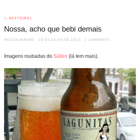
BESTEIROL
In
Nossa, acho que bebi demais
AUTHOR
POSTED
MILTON RIBEIRO
28 DE JULHO DE 2013
2 COMMENTS
ON
Imagens roubadas do
Sátiro
(lá tem mais).