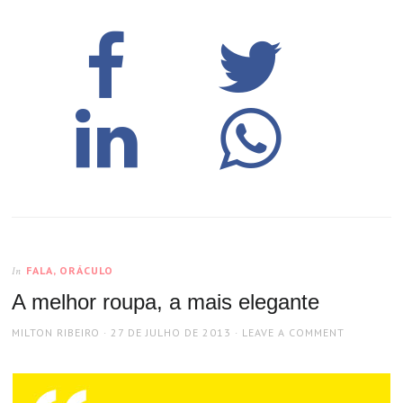
FALA, ORÁCULO
In
A melhor roupa, a mais elegante
AUTHOR
POSTED
MILTON RIBEIRO
27 DE JULHO DE 2013
LEAVE A COMMENT
ON