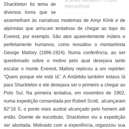
Sir Ernest Shackleton — CLIQUE
Shackleton foi tema de
PARA AMPLIAR
diversos livros que se
assemelham às narrativas modernas de Amyr Klink e de
alpinistas que arriscam tentativas de chegar ao topo do
Everest, por exemplo. São atos aparentemente inúteis e
perfeitamente humanos, como ressaltou o montanhista
George Mallory (1886-1924). Numa conferência, ao ser
questionado sobre o motivo pelo qual desejava tanto
escalar o monte Everest, Mallory replicou a um repórter:
“Quero porque ele está lá”. A Antártida também estava lá
para Shackleton e ele desejava ser o primeiro a chegar ao
Polo Sul. Na primeira tentativa, em novembro de 1902,
numa expedição comandada por Robert Scott, alcançaram
82°16 S, o ponto mais austral alcançado pelo homem até
então. Doente de escorbuto, Shackleton viu a expedição
ser abortada. Motivado com a experiência, organizou sua