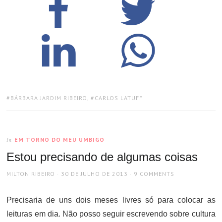
TAGS:
BÁRBARA JARDIM RIBEIRO
,
CARLOS LATUFF
EM TORNO DO MEU UMBIGO
In
Estou precisando de algumas coisas
AUTHOR
POSTED
MILTON RIBEIRO
30 DE JULHO DE 2013
9 COMMENTS
ON
Precisaria de uns dois meses livres só para colocar as
leituras em dia. Não posso seguir escrevendo sobre cultura