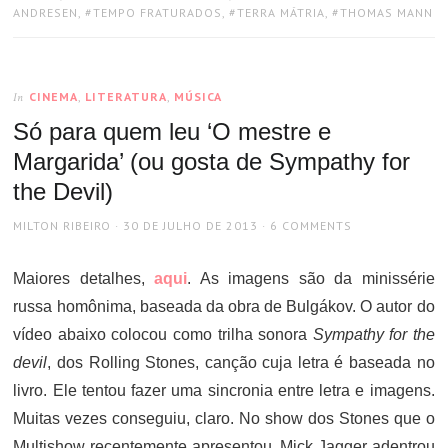
ANDRESEN
,
TEMPO FRATURADOS
,
TERRA MÁTRIA
,
THOMAS MANN
CINEMA
,
LITERATURA
,
MÚSICA
In
Só para quem leu ‘O mestre e
Margarida’ (ou gosta de Sympathy for
the Devil)
AUTHOR
POSTED
MILTON RIBEIRO
30 DE JULHO DE 2013
6 COMMENTS
ON
Maiores detalhes,
aqui
. As imagens são da minissérie
russa homônima, baseada da obra de Bulgákov. O autor do
vídeo abaixo colocou como trilha sonora
Sympathy for the
devil
, dos Rolling Stones, canção cuja letra é baseada no
livro. Ele tentou fazer uma sincronia entre letra e imagens.
Muitas vezes conseguiu, claro. No show dos Stones que o
Multishow recentemente apresentou, Mick Jagger adentrou