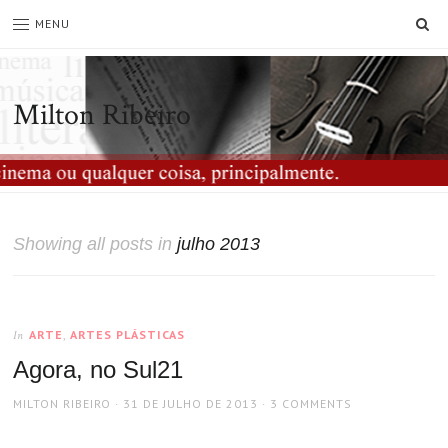
SE
MENU
Milton Ribeiro
Showing all posts in
julho 2013
ARTE
,
ARTES PLÁSTICAS
In
Agora, no Sul21
AUTHOR
POSTED
MILTON RIBEIRO
31 DE JULHO DE 2013
3 COMMENTS
ON