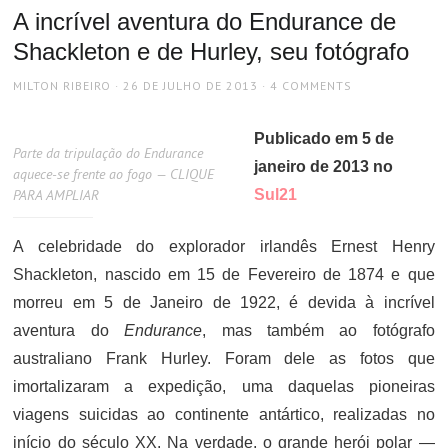
A incrível aventura do Endurance de
Shackleton e de Hurley, seu fotógrafo
AUTHOR
POSTED
MILTON RIBEIRO
26 DE JULHO DE 2013
4 COMMENTS
ON
Publicado em 5 de
Parte da tripulação do Endurance
janeiro de 2013 no
aquece-se frente ao fogo — CLIQUE
PARA AMPLIAR
Sul21
A celebridade do explorador irlandês Ernest Henry
Shackleton, nascido em 15 de Fevereiro de 1874 e que
morreu em 5 de Janeiro de 1922, é devida à incrível
aventura do
Endurance
, mas também ao fotógrafo
australiano Frank Hurley. Foram dele as fotos que
imortalizaram a expedição, uma daquelas pioneiras
viagens suicidas ao continente antártico, realizadas no
início do século XX. Na verdade, o grande herói polar —