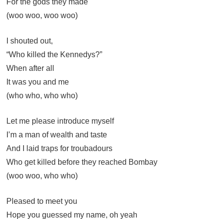
For the gods they made
(woo woo, woo woo)
I shouted out,
“Who killed the Kennedys?”
When after all
It was you and me
(who who, who who)
Let me please introduce myself
I’m a man of wealth and taste
And I laid traps for troubadours
Who get killed before they reached Bombay
(woo woo, who who)
Pleased to meet you
Hope you guessed my name, oh yeah