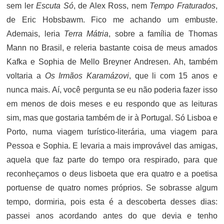
sem ler
Escuta Só
, de Alex Ross, nem
Tempo Fraturados
,
de Eric Hobsbawm. Fico me achando um embuste.
Ademais, leria
Terra Mátria
, sobre a família de Thomas
Mann no Brasil, e releria bastante coisa de meus amados
Kafka e Sophia de Mello Breyner Andresen. Ah, também
voltaria a
Os Irmãos Karamázovi
, que li com 15 anos e
nunca mais. Aí, você pergunta se eu não poderia fazer isso
em menos de dois meses e eu respondo que as leituras
sim, mas que gostaria também de ir à Portugal. Só Lisboa e
Porto, numa viagem turístico-literária, uma viagem para
Pessoa e Sophia. E levaria a mais improvável das amigas,
aquela que faz parte do tempo ora respirado, para que
reconheçamos o deus lisboeta que era quatro e a poetisa
portuense de quatro nomes próprios. Se sobrasse algum
tempo, dormiria, pois esta é a descoberta desses dias:
passei anos acordando antes do que devia e tenho