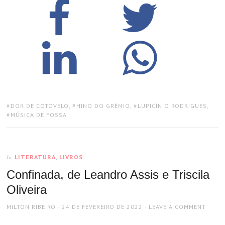
TAGS:
DOR DE COTOVELO
,
HINO DO GRÊMIO
,
LUPICÍNIO RODRIGUES
,
MÚSICA DE FOSSA
LITERATURA
,
LIVROS
In
Confinada, de Leandro Assis e Triscila
Oliveira
AUTHOR
POSTED
MILTON RIBEIRO
24 DE FEVEREIRO DE 2022
LEAVE A COMMENT
ON