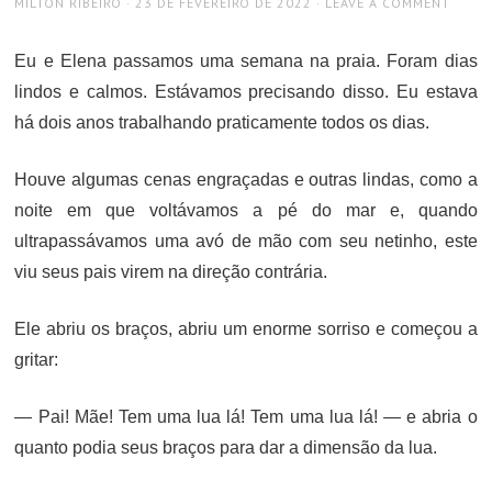
AUTHOR
POSTED
MILTON RIBEIRO
23 DE FEVEREIRO DE 2022
LEAVE A COMMENT
ON
Eu e Elena passamos uma semana na praia. Foram dias
lindos e calmos. Estávamos precisando disso. Eu estava
há dois anos trabalhando praticamente todos os dias.
Houve algumas cenas engraçadas e outras lindas, como a
noite em que voltávamos a pé do mar e, quando
ultrapassávamos uma avó de mão com seu netinho, este
viu seus pais virem na direção contrária.
Ele abriu os braços, abriu um enorme sorriso e começou a
gritar:
— Pai! Mãe! Tem uma lua lá! Tem uma lua lá! — e abria o
quanto podia seus braços para dar a dimensão da lua.