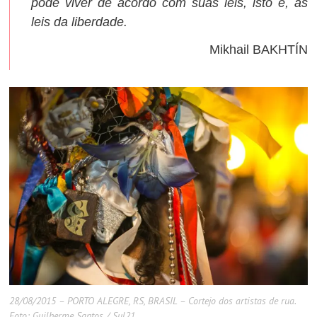
pode viver de acordo com suas leis, isto é, as
leis da liberdade.
Mikhail BAKHTÍN
28/08/2015 – PORTO ALEGRE, RS, BRASIL – Cortejo dos artistas de rua.
Foto: Guilherme Santos / Sul21