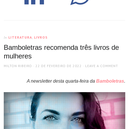
LITERATURA
,
LIVROS
In
Bamboletras recomenda três livros de
mulheres
AUTHOR
POSTED
MILTON RIBEIRO
22 DE FEVEREIRO DE 2022
LEAVE A COMMENT
ON
A newsletter desta quarta-feira da
Bamboletras
.