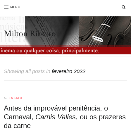
SE
MENU
Milton Ribeiro
Showing all posts in
fevereiro 2022
ENSAIO
In
Antes da improvável penitência, o
Carnaval,
Carnis Valles
, ou os prazeres
da carne