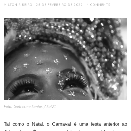
AUTHOR
POSTED
MILTON RIBEIRO
26 DE FEVEREIRO DE 2022
4 COMMENTS
ON
Foto: Guilherme Santos / Sul21
Tal como o Natal, o Carnaval é uma festa anterior ao