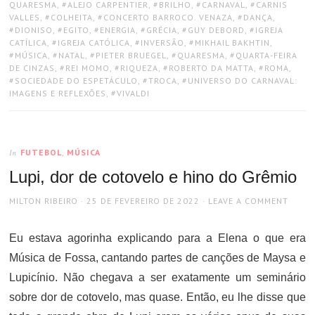
QUARESMA
,
ALEJO CARPENTIER
,
BRILHO
,
CARNAVAL
,
CARNIS
VALLES
,
COLHEITA
,
CONCERTO BARROCO. VENAZA
,
DANÇA
,
DIONISO
,
EGITO
,
ENERGIA
,
GRÉCIA
,
GUY DEBORD
,
IGREJA
CATÍLICA
,
IGREJA CATÓLICA
,
INVERSÃO
,
MIKHAIL BAKHTIN
,
MÚSICA
,
NATAL
,
PIETER BRUEGEL
,
QUARESMA
,
QUARTA-FEIRA
DE CINZAS
,
REI MOMO
,
RIQUEZA
,
ROBERTO DA MATTA
,
ROMA
,
SOCIEDADE DO ESPETÁCULO
,
TROCA
,
UNIVERSO DO CARNAVAL:
IMAGENS E REFLEXÕES
,
VIVALDI
FUTEBOL
,
MÚSICA
In
Lupi, dor de cotovelo e hino do Grêmio
AUTHOR
POSTED
MILTON RIBEIRO
25 DE FEVEREIRO DE 2022
LEAVE A COMMENT
ON
Eu estava agorinha explicando para a Elena o que era
Música de Fossa, cantando partes de canções de Maysa e
Lupicínio. Não chegava a ser exatamente um seminário
sobre dor de cotovelo, mas quase. Então, eu lhe disse que