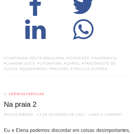
TAGS:
CONFINADA
,
ELITE BRASILEIRA
,
ESTUPIDEZ
,
IGNORÂNCIA
,
LEANDRO ASSIS
,
LITERATURA
,
LIVROS
,
PRECONCEITO DE
CLASSE
,
QUADRINHOS
,
RACISMO
,
TRISCILA OLIVEIRA
CRÔNICA FAMILIAR
In
Na praia 2
AUTHOR
POSTED
MILTON RIBEIRO
23 DE FEVEREIRO DE 2022
LEAVE A COMMENT
ON
Eu e Elena podemos discordar em coisas desimportantes,