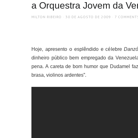
a Orquestra Jovem da Ve
AUTHOR
POSTED
MILTON RIBEIRO
30 DE AGOSTO DE 2009
7 COMMENT
ON
Hoje, apresento o esplêndido e célebre
Danzó
dinheiro público bem empregado da Venezuela
pena. A careta de bom humor que Dudamel faz 
brasa, violinos ardentes”.