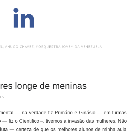
EL
,
HUGO CHÁVEZ
,
ORQUESTRA JOVEM DA VENEZUELA
res longe de meninas
TS
mental — na verdade fiz Primário e Ginásio — em turmas
— fiz o Científico –, tivemos a invasão das mulheres. Não
luta — certeza de que os melhores alunos de minha aula