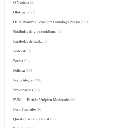
O Violista
(5)
Obituário
(21)
Os 50 maiores livros (uma antologia pessoal)
(34)
Parábolas da vida cotidiana
(2)
Parábolas de Kafka
(2)
Podcasts
(1)
Poesia
(71)
Política
(591)
Porto Alegre
(198)
Provocações
(25)
PUM — Partido Utópico Moderado
(28)
Puro YouTube
(10)
Questionário de Proust
(19)