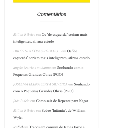
Comentários
Milton Ribeiro
em
Os “de esquerda” seriam mais
inteligentes, afirma estudo
DIREITSTA COM ORGULHO...
em
Os “de
esquerda” seriam mais inteligentes, afirma estudo
angela beatriz s m vianna
em
Sonhando com o
Pequenas Grandes Obras (PGO)
JOSELMA ELENA SERPA SILVEIRA
em
Sonhando
com o Pequenas Grandes Obras (PGO)
João Inácio
em
Como sair de Repente para Kagar
Milton Ribeiro
em
Sobre “Infâmia”, de William
Wyler
Rafael
em
Traços em comum de James Joyce e