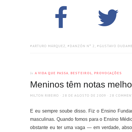
TAGS:
ARTURO MÁRQUEZ
,
DANZÓN N° 2
,
GUSTAVO DUDAM
A VIDA QUE PASSA
,
BESTEIROL
,
PROVOCAÇÕES
In
Meninos têm notas melho
AUTHOR
POSTED
MILTON RIBEIRO
28 DE AGOSTO DE 2009
28 COMMEN
ON
E eu sempre soube disso. Fiz o Ensino Funda
masculinas. Quando fomos para o Ensino Médio 
obstante eu ter uma vaga — em verdade, abso