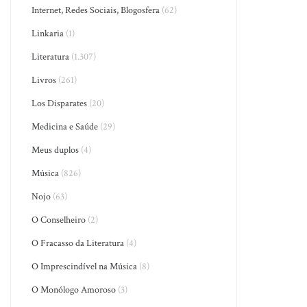
Internet, Redes Sociais, Blogosfera
(62)
Linkaria
(1)
Literatura
(1.307)
Livros
(261)
Los Disparates
(20)
Medicina e Saúde
(29)
Meus duplos
(4)
Música
(826)
Nojo
(63)
O Conselheiro
(2)
O Fracasso da Literatura
(4)
O Imprescindível na Música
(8)
O Monólogo Amoroso
(3)