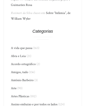
Guimarães Rosa
Rosimeri da Silva chaves
em
Sobre “Infâmia”, de
William Wyler
Categorias
A vida que passa
(163)
Abra e Leia
(21)
Acordo ortográfico
(2)
Amigos, tudo
(136)
António Barbeiro
(3)
Arte
(90)
Artes Plásticas
(102)
Assino embaixo e por todos os lados
(124)