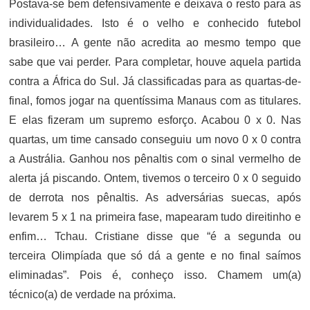
Postava-se bem defensivamente e deixava o resto para as
individualidades. Isto é o velho e conhecido futebol
brasileiro… A gente não acredita ao mesmo tempo que
sabe que vai perder. Para completar, houve aquela partida
contra a África do Sul. Já classificadas para as quartas-de-
final, fomos jogar na quentíssima Manaus com as titulares.
E elas fizeram um supremo esforço. Acabou 0 x 0. Nas
quartas, um time cansado conseguiu um novo 0 x 0 contra
a Austrália. Ganhou nos pênaltis com o sinal vermelho de
alerta já piscando. Ontem, tivemos o terceiro 0 x 0 seguido
de derrota nos pênaltis. As adversárias suecas, após
levarem 5 x 1 na primeira fase, mapearam tudo direitinho e
enfim… Tchau. Cristiane disse que “é a segunda ou
terceira Olimpíada que só dá a gente e no final saímos
eliminadas”. Pois é, conheço isso. Chamem um(a)
técnico(a) de verdade na próxima.