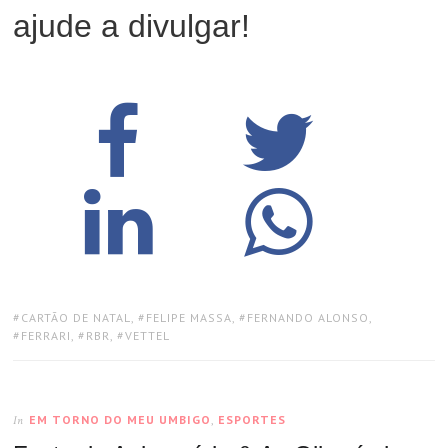
ajude a divulgar!
TAGS:
CARTÃO DE NATAL
,
FELIPE MASSA
,
FERNANDO ALONSO
,
FERRARI
,
RBR
,
VETTEL
EM TORNO DO MEU UMBIGO
,
ESPORTES
In