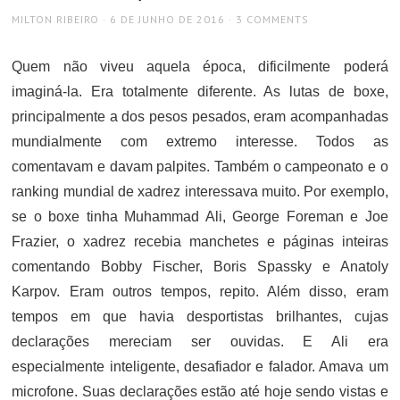
AUTHOR
POSTED
MILTON RIBEIRO
6 DE JUNHO DE 2016
3 COMMENTS
ON
Quem não viveu aquela época, dificilmente poderá
imaginá-la. Era totalmente diferente. As lutas de boxe,
principalmente a dos pesos pesados, eram acompanhadas
mundialmente com extremo interesse. Todos as
comentavam e davam palpites. Também o campeonato e o
ranking mundial de xadrez interessava muito. Por exemplo,
se o boxe tinha Muhammad Ali, George Foreman e Joe
Frazier, o xadrez recebia manchetes e páginas inteiras
comentando Bobby Fischer, Boris Spassky e Anatoly
Karpov. Eram outros tempos, repito. Além disso, eram
tempos em que havia desportistas brilhantes, cujas
declarações mereciam ser ouvidas. E Ali era
especialmente inteligente, desafiador e falador. Amava um
microfone. Suas declarações estão até hoje sendo vistas e