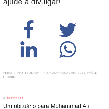
ajude a divulgar!
TAGS:
BRASIL
,
FUTEBOL FEMININO
,
OLIMPÍADAS RIO 2016
,
VÔLEI
FEMININO
ESPORTES
In
Um obituário para Muhammad Ali