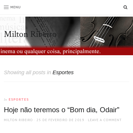
SE
MENU
Milton Ribeiro
Showing all posts in
Esportes
ESPORTES
In
Hoje não teremos o “Bom dia, Odair”
AUTHOR
POSTED
MILTON RIBEIRO
25 DE FEVEREIRO DE 2019
LEAVE A COMMENT
ON