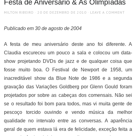
Festa de Aniversário & As Olimpíadas
AUTHOR
POSTED
MILTON RIBEIRO
20 DE DEZEMBRO DE 2010
LEAVE A COMMENT
ON
Publicado em 30 de agosto de 2004
A festa de meu aniversário deste ano foi diferente. A
Claudia escureceu um pouco a sala e colocou um data-
show projetando DVDs de jazz e de qualquer coisa que
fosse muito boa. O Festival de Newport de 1958, um
inacreditável show da Blue Note de 1986 e a segunda
gravação das Variações Goldberg por Glenn Gould foram
projetados por sobre as cabeças dos comensais. Não sei
se o resultado foi bom para todos, mas vi muita gente de
pescoço torcido ouvindo e vendo música da melhor
qualidade no intervalo entre as conversas. A aparência
geral de quem estava lá era de felicidade, exceção feita a