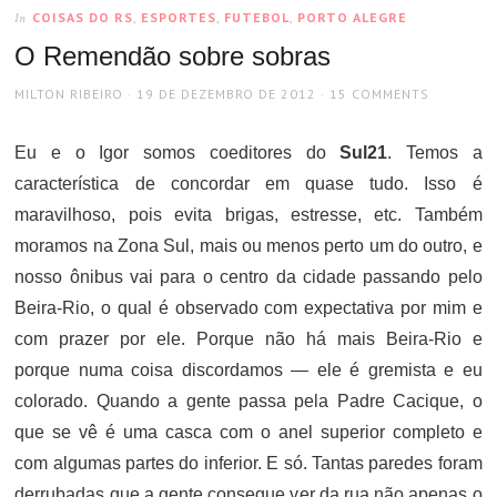
COISAS DO RS
,
ESPORTES
,
FUTEBOL
,
PORTO ALEGRE
In
O Remendão sobre sobras
AUTHOR
POSTED
MILTON RIBEIRO
19 DE DEZEMBRO DE 2012
15 COMMENTS
ON
Eu e o Igor somos coeditores do
Sul21
. Temos a
característica de concordar em quase tudo. Isso é
maravilhoso, pois evita brigas, estresse, etc. Também
moramos na Zona Sul, mais ou menos perto um do outro, e
nosso ônibus vai para o centro da cidade passando pelo
Beira-Rio, o qual é observado com expectativa por mim e
com prazer por ele. Porque não há mais Beira-Rio e
porque numa coisa discordamos — ele é gremista e eu
colorado. Quando a gente passa pela Padre Cacique, o
que se vê é uma casca com o anel superior completo e
com algumas partes do inferior. E só. Tantas paredes foram
derrubadas que a gente consegue ver da rua não apenas o