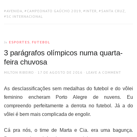
TAGS:
AVENIDA
,
CAMPEONATO GAÚCHO 2019
,
INTER
,
SANTA CRUZ
,
SC INTERNACIONAL
ESPORTES
,
FUTEBOL
In
3 parágrafos olímpicos numa quarta-
feira chuvosa
AUTHOR
POSTED
MILTON RIBEIRO
17 DE AGOSTO DE 2016
LEAVE A COMMENT
ON
As desclassificações sem medalhas do futebol e do vôlei
feminino encheram Porto Alegre de nuvens. Eu
compreendo perfeitamente a derrota no futebol. Já a do
vôlei é bem mais complicada de engolir.
Cá pra nós, o time de Marta e Cia. era uma bagunça.