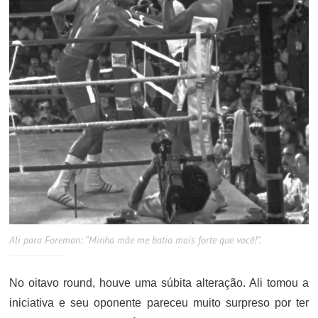
Ali para Foreman: “Minha mãe me batia mais forte que você!”.
No oitavo round, houve uma súbita alteração. Ali tomou a
iniciativa e seu oponente pareceu muito surpreso por ter