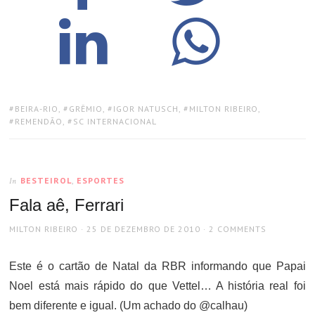
TAGS:
BEIRA-RIO
,
GRÊMIO
,
IGOR NATUSCH
,
MILTON RIBEIRO
,
REMENDÃO
,
SC INTERNACIONAL
BESTEIROL
,
ESPORTES
In
Fala aê, Ferrari
AUTHOR
POSTED
MILTON RIBEIRO
25 DE DEZEMBRO DE 2010
2 COMMENTS
ON
Este é o cartão de Natal da RBR informando que Papai
Noel está mais rápido do que Vettel… A história real foi
bem diferente e igual. (Um achado do @calhau)