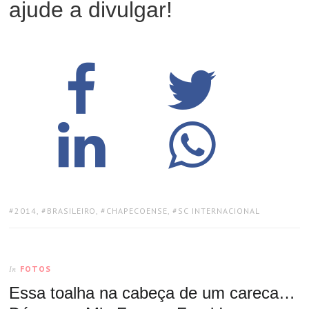
ajude a divulgar!
TAGS:
2014
,
BRASILEIRO
,
CHAPECOENSE
,
SC INTERNACIONAL
FOTOS
In
Essa toalha na cabeça de um careca…