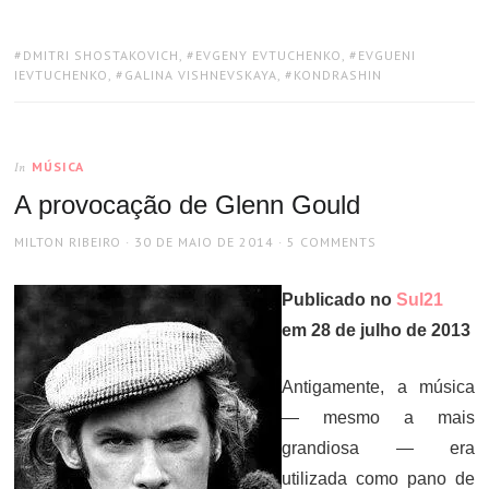
TAGS:
DMITRI SHOSTAKOVICH
,
EVGENY EVTUCHENKO
,
EVGUENI
IEVTUCHENKO
,
GALINA VISHNEVSKAYA
,
KONDRASHIN
MÚSICA
In
A provocação de Glenn Gould
AUTHOR
POSTED
MILTON RIBEIRO
30 DE MAIO DE 2014
5 COMMENTS
ON
Publicado no
Sul21
em 28 de julho de 2013
Antigamente, a música
— mesmo a mais
grandiosa — era
utilizada como pano de