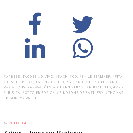
TAGS:
APRESENTAÇÕES AO VIVO
,
BACH
,
CD
,
EMILE BERLINER
,
FITA
CASSETE
,
FLAC
,
GLENN GOULD
,
GLENN GOULD: A LIFE AND
VARIATIONS
,
GRAVAÇÕES
,
JOHANN SEBASTIAN BACH
,
LP
,
MP3
,
MÚSICA
,
OTTO FRIEDRICH
,
SÍNDROME DE BARTLEBY
,
THOMAS
EDISON
,
VIVALDI
POLÍTICA
In