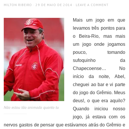
AUTHOR
POSTED
MILTON RIBEIRO
29 DE MAIO DE 2014
LEAVE A COMMENT
ON
Mais um jogo em que
levamos três pontos para
o Beira-Rio, mas mais
um jogo onde jogamos
pouco, tomando
sufoquinho da
Chapecoense… No
início da noite, Abel,
cheguei ao bar e vi parte
do jogo do Grêmio. Meus
deus!, o que era aquilo?
Não estou tão animado quanto tu
Quando iniciou nosso
jogo, já estava com os
nervos gastos de pensar que estávamos atrás do Grêmio e