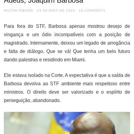
Adeus, Joaquim Barbosa
AUTHOR
POSTED
MILTON RIBEIRO
29 DE MAIO DE 2014
16 COMMENTS
ON
Para fora do STF, Barbosa apenas mostrou desejo de
vingança e um ódio incompatíveis com a posição de
magistrado. Internamente, deixou um legado de arrogância
e falta de diálogo. Que se vá! Que tenha um belo futuro
dando palestras e residindo em Miami.
Ele estava isolado na Corte. A expectativa é que a saída de
Barbosa devolva ao STF ambiente mais respeitoso entre
ministros. O direito deve ser valorizado e o espírito de
perseguição, abandonado.