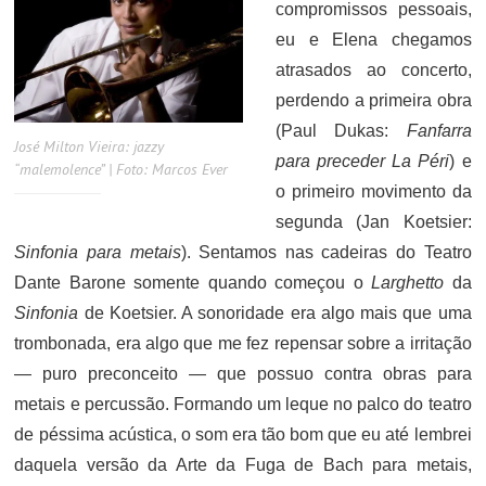
compromissos pessoais,
eu e Elena chegamos
atrasados ao concerto,
perdendo a primeira obra
(Paul Dukas:
Fanfarra
José Milton Vieira: jazzy
para preceder La Péri
) e
“malemolence” | Foto: Marcos Ever
o primeiro movimento da
segunda (Jan Koetsier:
Sinfonia para metais
). Sentamos nas cadeiras do Teatro
Dante Barone somente quando começou o
Larghetto
da
Sinfonia
de Koetsier. A sonoridade era algo mais que uma
trombonada, era algo que me fez repensar sobre a irritação
— puro preconceito — que possuo contra obras para
metais e percussão. Formando um leque no palco do teatro
de péssima acústica, o som era tão bom que eu até lembrei
daquela versão da Arte da Fuga de Bach para metais,