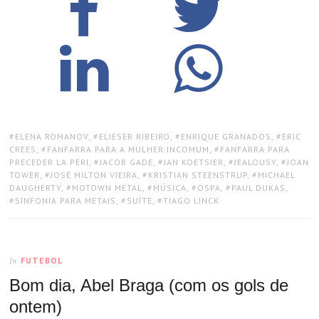
TAGS:
ELENA ROMANOV
,
ELIESER RIBEIRO
,
ENRIQUE GRANADOS
,
ERIC
CREES
,
FANFARRA PARA A MULHER INCOMUM
,
FANFARRA PARA
PRECEDER LA PÉRI
,
JACOB GADE
,
JAN KOETSIER
,
JEALOUSY
,
JOAN
TOWER
,
JOSÉ MILTON VIEIRA
,
KRISTIAN STEENSTRUP
,
MICHAEL
DAUGHERTY
,
MOTOWN METAL
,
MÚSICA
,
OSPA
,
PAUL DUKAS
,
SINFONIA PARA METAIS
,
SUÍTE
,
TIAGO LINCK
FUTEBOL
In
Bom dia, Abel Braga (com os gols de
ontem)