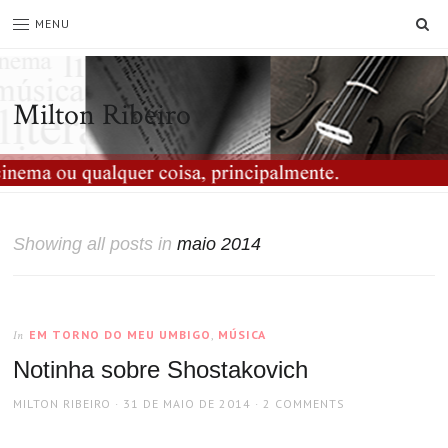
SE
MENU
Milton Ribeiro
Showing all posts in
maio 2014
EM TORNO DO MEU UMBIGO
,
MÚSICA
In
Notinha sobre Shostakovich
AUTHOR
POSTED
MILTON RIBEIRO
31 DE MAIO DE 2014
2 COMMENTS
ON