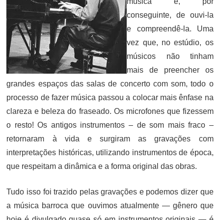
música e, por
conseguinte, de ouvi-la
e compreendê-la. Uma
vez que, no estúdio, os
músicos não tinham
mais de preencher os
grandes espaços das salas de concerto com som, todo o
processo de fazer música passou a colocar mais ênfase na
clareza e beleza do fraseado. Os microfones que fizessem
o resto! Os antigos instrumentos – de som mais fraco –
retornaram à vida e surgiram as gravações com
interpretações históricas, utilizando instrumentos de época,
que respeitam a dinâmica e a forma original das obras.
Tudo isso foi trazido pelas gravações e podemos dizer que
a música barroca que ouvimos atualmente — gênero que
hoje é divulgado quase só em instrumentos originais — é