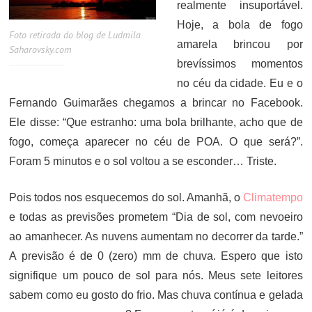
realmente insuportável.
Hoje, a bola de fogo
Foto retirada do blog de Ludmila
amarela brincou por
Saharovsky.com
brevíssimos momentos
no céu da cidade. Eu e o
Fernando Guimarães chegamos a brincar no Facebook.
Ele disse: “Que estranho: uma bola brilhante, acho que de
fogo, começa aparecer no céu de POA. O que será?”.
Foram 5 minutos e o sol voltou a se esconder… Triste.
Pois todos nos esquecemos do sol. Amanhã, o
Climatempo
e todas as previsões prometem “Dia de sol, com nevoeiro
ao amanhecer. As nuvens aumentam no decorrer da tarde.”
A previsão é de 0 (zero) mm de chuva. Espero que isto
signifique um pouco de sol para nós. Meus sete leitores
sabem como eu gosto do frio. Mas chuva contínua e gelada