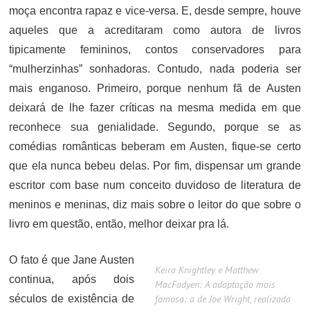
moça encontra rapaz e vice-versa. E, desde sempre, houve
aqueles que a acreditaram como autora de livros
tipicamente femininos, contos conservadores para
“mulherzinhas” sonhadoras. Contudo, nada poderia ser
mais enganoso. Primeiro, porque nenhum fã de Austen
deixará de lhe fazer críticas na mesma medida em que
reconhece sua genialidade. Segundo, porque se as
comédias românticas beberam em Austen, fique-se certo
que ela nunca bebeu delas. Por fim, dispensar um grande
escritor com base num conceito duvidoso de literatura de
meninos e meninas, diz mais sobre o leitor do que sobre o
livro em questão, então, melhor deixar pra lá.
O fato é que Jane Austen
Keira Knightley e Matthew
continua, após dois
MacFadyen: A adaptação mais
séculos de existência de
famosa: a de Joe Wright, realizada