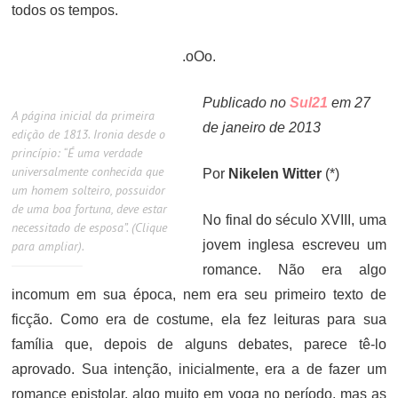
todos os tempos.
.oOo.
Publicado no
Sul21
em 27
A página inicial da primeira
de janeiro de 2013
edição de 1813. Ironia desde o
princípio: “É uma verdade
universalmente conhecida que
Por
Nikelen Witter
(*)
um homem solteiro, possuidor
de uma boa fortuna, deve estar
No final do século XVIII, uma
necessitado de esposa”. (Clique
jovem inglesa escreveu um
para ampliar).
romance. Não era algo
incomum em sua época, nem era seu primeiro texto de
ficção. Como era de costume, ela fez leituras para sua
família que, depois de alguns debates, parece tê-lo
aprovado. Sua intenção, inicialmente, era a de fazer um
romance epistolar, algo muito em voga no período, mas as