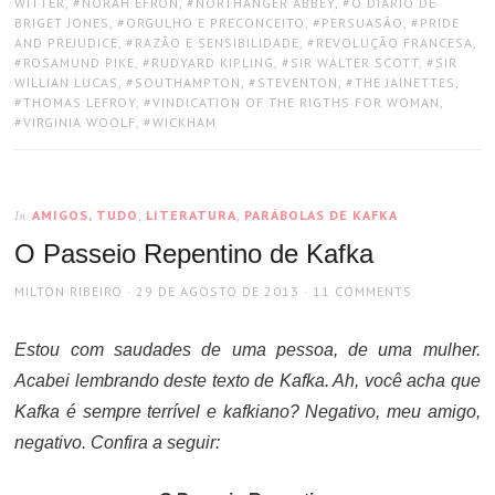
WITTER
,
NORAH EFRON
,
NORTHANGER ABBEY
,
O DIÁRIO DE
BRIGET JONES
,
ORGULHO E PRECONCEITO
,
PERSUASÃO
,
PRIDE
AND PREJUDICE
,
RAZÃO E SENSIBILIDADE
,
REVOLUÇÃO FRANCESA
,
ROSAMUND PIKE
,
RUDYARD KIPLING
,
SIR WALTER SCOTT
,
SIR
WILLIAN LUCAS
,
SOUTHAMPTON
,
STEVENTON
,
THE JAINETTES
,
THOMAS LEFROY
,
VINDICATION OF THE RIGTHS FOR WOMAN
,
VIRGINIA WOOLF
,
WICKHAM
AMIGOS, TUDO
,
LITERATURA
,
PARÁBOLAS DE KAFKA
In
O Passeio Repentino de Kafka
AUTHOR
POSTED
MILTON RIBEIRO
29 DE AGOSTO DE 2013
11 COMMENTS
ON
Estou com saudades de uma pessoa, de uma mulher.
Acabei lembrando deste texto de Kafka. Ah, você acha que
Kafka é sempre terrível e kafkiano? Negativo, meu amigo,
negativo. Confira a seguir: