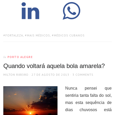
TAGS:
FORTALEZA
,
MAIS MÉDICOS
,
MÉDICOS CUBANOS
PORTO ALEGRE
In
Quando voltará aquela bola amarela?
AUTHOR
POSTED
MILTON RIBEIRO
27 DE AGOSTO DE 2013
3 COMMENTS
ON
Nunca pensei que
sentiria tanta falta do sol,
mas esta sequência de
dias chuvosos está