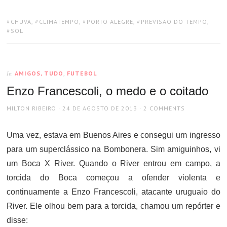
TAGS:
CHUVA
,
CLIMATEMPO
,
PORTO ALEGRE
,
PREVISÃO DO TEMPO
,
SOL
AMIGOS, TUDO
,
FUTEBOL
In
Enzo Francescoli, o medo e o coitado
AUTHOR
POSTED
MILTON RIBEIRO
24 DE AGOSTO DE 2013
2 COMMENTS
ON
Uma vez, estava em Buenos Aires e consegui um ingresso
para um superclássico na Bombonera. Sim amiguinhos, vi
um Boca X River. Quando o River entrou em campo, a
torcida do Boca começou a ofender violenta e
continuamente a Enzo Francescoli, atacante uruguaio do
River. Ele olhou bem para a torcida, chamou um repórter e
disse: