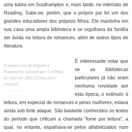
uma tutora em Southampton e, mais tarde, no internato de
Reading. Sabe-se, porém, que o próprio pai foi um dos
grandes educadores dos próprios filhos. Ele mantinha em
sua casa uma ampla biblioteca e se orgulhava da família
ser ávida na leitura de romances, além de outros tipos de
literatura.
É interessante notar que
O manuscrito de Orgulho e
se as bibliotecas
Preconceito: leiloado por 5 milhões
de reais em 2011. (Clique para
particulares já não eram
ampliar).
nenhuma novidade por
esta época, o estímulo à
leitura, em especial de romances e pelas mulheres, estava
ainda sob forte ataque. São bastante conhecidos os textos
do período que criticam a chamada “fome por leitura”, a
qual, no entanto, espalhava-se pelos alfabetizados num