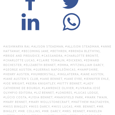
TAGS:
AISHWARYA RAI
,
ALISON STEADMAN
,
ALLISON STEADMAN
,
ANNE
HATTAWAY
,
BECOMING JANE
,
BETHREN
,
BRENDA BLETHYN)
,
BRIDE AND PREJUDICE
,
CASSANDRA
,
CHARLOTTE BRONTË
,
CHARLOTTE LUCAS
,
CLAIRE TOMALIN
,
DICKENS
,
EDWARD
ROCHESTER
,
ELIZABETH BENNET
,
EMMA
,
FITZWILLIAM DARCY
,
GEORGE AUSTEN
,
GUERRAS NAPOLEÔNICAS
,
HAMPSHIRE
,
HENRY AUSTEN
,
HUMBERSTALL
,
INGLATERRA
,
JANE AUSTEN
,
JANE AUSTEN’S CLUB
,
JANE BENNET
,
JANE EYRE
,
JENNIFER EHLE
,
JOE WRIGHT
,
KEIRA KNIGHTLEY
,
KITTY BENNET
,
LADY
CATHERINE DE BOURGH
,
LAWRENCE OLIVIER
,
LIVRARIA JOSÉ
OLYMPIO EDITORA
,
LIZ BENNET
,
LONDRES
,
LUCAS LODGE
,
LÚCIO COSTA
,
LYDIA BENNET
,
MANSFIELD PARK
,
MARK TWAIN
,
MARY BENNET
,
MARY WOLLSTONECRAFT
,
MATTHEW MACFADYEN
,
MISS BINGLEY
,
MISS DARCY
,
MISS LUCAS
,
MR. BENNET
,
MR.
BINGLEY
,
MR. COLLINS
,
MR. DARCY
,
MRS. BENNET
,
NIKELEN