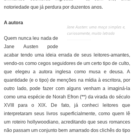
notoriedade que já perdura por duzentos anos.
A autora
Jane Austen: uma moça simples e,
curiosamente, muito letrada
Quem nunca leu nada de
Jane Austen pode
acabar tendo uma ideia errada de seus leitores-amantes,
vendo-os como cegos seguidores de um certo tipo de culto,
que elegeu a autora inglesa como musa e deusa. A
quantidade (e o tipo) de menções na mídia à escritora, por
outro lado, pode fazer com alguns venham a imaginá-la
como uma espécie de Norah Efron (**) da virada do século
XVIII para o XIX. De fato, já conheci leitores que
interpretaram seus livros superficialmente, como quem lê
um roteiro hollywoodiano, acreditando que seus romances
não passam um conjunto bem amarrado dos clichês do tipo