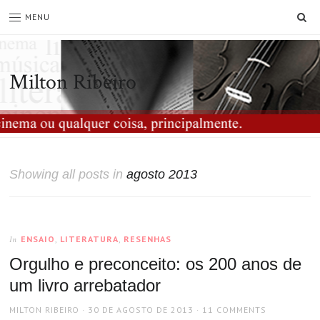
SE
MENU
Milton Ribeiro
Showing all posts in
agosto 2013
ENSAIO
,
LITERATURA
,
RESENHAS
In
Orgulho e preconceito: os 200 anos de
um livro arrebatador
AUTHOR
POSTED
MILTON RIBEIRO
30 DE AGOSTO DE 2013
11 COMMENTS