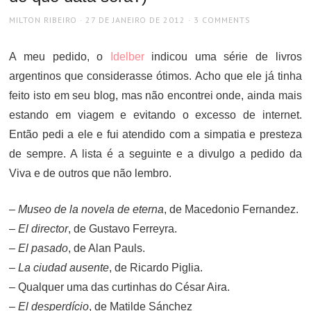
AUTHOR
POSTED
MILTON RIBEIRO
27 DE JANEIRO DE 2012
3 COMMENTS
ON
A meu pedido, o
Idelber
indicou uma série de livros
argentinos que considerasse ótimos. Acho que ele já tinha
feito isto em seu blog, mas não encontrei onde, ainda mais
estando em viagem e evitando o excesso de internet.
Então pedi a ele e fui atendido com a simpatia e presteza
de sempre. A lista é a seguinte e a divulgo a pedido da
Viva e de outros que não lembro.
–
Museo de la novela de eterna
, de Macedonio Fernandez.
–
El director
, de Gustavo Ferreyra.
–
El pasado
, de Alan Pauls.
–
La ciudad ausente
, de Ricardo Piglia.
– Qualquer uma das curtinhas do César Aira.
–
El desperdício
, de Matilde Sánchez