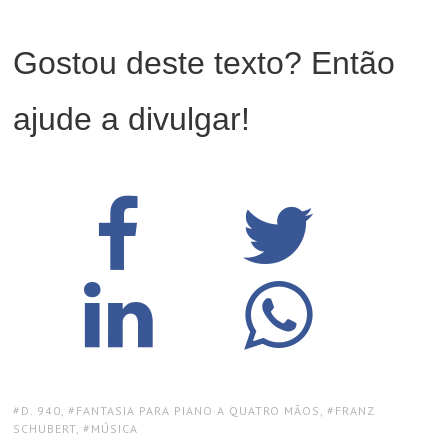
Gostou deste texto? Então
ajude a divulgar!
TAGS:
D. 940
,
FANTASIA PARA PIANO A QUATRO MÃOS
,
FRANZ
SCHUBERT
,
MÚSICA