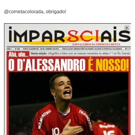
ON
@cornetacolorada, obrigado!