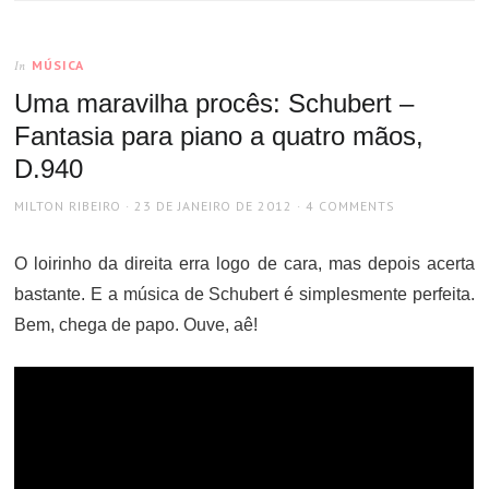
MÚSICA
In
Uma maravilha procês: Schubert –
Fantasia para piano a quatro mãos,
D.940
AUTHOR
POSTED
MILTON RIBEIRO
23 DE JANEIRO DE 2012
4 COMMENTS
ON
O loirinho da direita erra logo de cara, mas depois acerta
bastante. E a música de Schubert é simplesmente perfeita.
Bem, chega de papo. Ouve, aê!