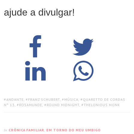
ajude a divulgar!
TAGS:
ANDANTE
,
FRANZ SCHUBERT
,
MÚSICA
,
QUARETTO DE CORDAS
N° 13
,
ROSAMUNDE
,
ROUND MIDNIGHT
,
THELONIOUS MONK
CRÔNICA FAMILIAR
,
EM TORNO DO MEU UMBIGO
In