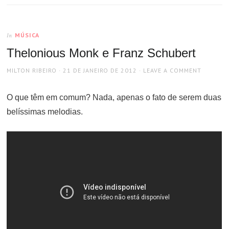
MÚSICA
In
Thelonious Monk e Franz Schubert
AUTHOR
POSTED
MILTON RIBEIRO
21 DE JANEIRO DE 2012
LEAVE A COMMENT
ON
O que têm em comum? Nada, apenas o fato de serem duas
belíssimas melodias.