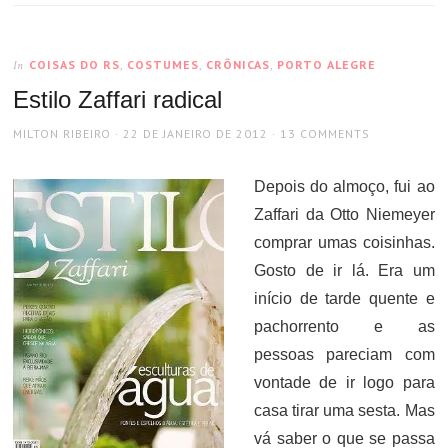
COISAS DO RS
,
COSTUMES
,
CRÔNICAS
,
PORTO ALEGRE
In
Estilo Zaffari radical
AUTHOR
POSTED
MILTON RIBEIRO
22 DE JANEIRO DE 2012
13 COMMENTS
ON
Depois do almoço, fui ao
Zaffari da Otto Niemeyer
comprar umas coisinhas.
Gosto de ir lá. Era um
início de tarde quente e
pachorrento e as
pessoas pareciam com
vontade de ir logo para
casa tirar uma sesta. Mas
vá saber o que se passa