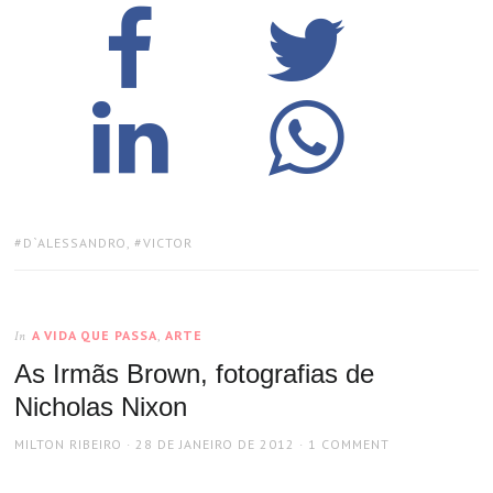
TAGS:
D`ALESSANDRO
,
VICTOR
A VIDA QUE PASSA
,
ARTE
In
As Irmãs Brown, fotografias de
Nicholas Nixon
AUTHOR
POSTED
MILTON RIBEIRO
28 DE JANEIRO DE 2012
1 COMMENT
ON