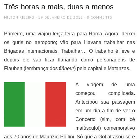
Três horas a mais, duas a menos
AUTHOR
POSTED
MILTON RIBEIRO
19 DE JANEIRO DE 2012
8 COMMENTS
ON
Primeiro, uma viajou terça-feira para Roma. Agora, deixei
os guris no aeroporto; vão para Havana trabalhar nas
Brigadas Internacionais. Trabalhar… O trabalho é leve e
depois ele vão ficar flanando como personagens de
Flaubert (lembrança dos
flâneur
) pela capital e Matanzas.
A viagem de uma
começou complicada.
Antecipou sua passagem
em um dia a fim de ver o
Concerto (sim, com cê
maiúsculo!) comemorativo
aos 70 anos de Maurizio Pollini. Só que a Gol atrasou-se e