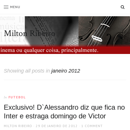
SE
MENU
Milton Ribeiro
Showing all posts in
janeiro 2012
FUTEBOL
In
Exclusivo! D`Alessandro diz que fica no
Inter e estraga domingo de Victor
AUTHOR
POSTED
MILTON RIBEIRO
29 DE JANEIRO DE 2012
1 COMMENT