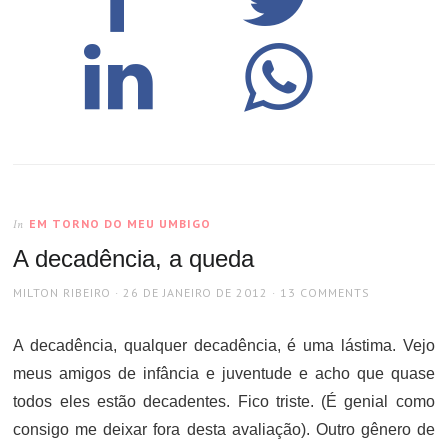
EM TORNO DO MEU UMBIGO
In
A decadência, a queda
AUTHOR
POSTED
MILTON RIBEIRO
26 DE JANEIRO DE 2012
13 COMMENTS
ON
A decadência, qualquer decadência, é uma lástima. Vejo
meus amigos de infância e juventude e acho que quase
todos eles estão decadentes. Fico triste. (É genial como
consigo me deixar fora desta avaliação). Outro gênero de