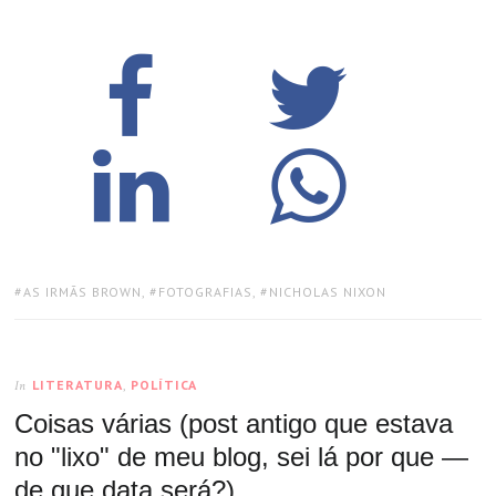
TAGS:
AS IRMÃS BROWN
,
FOTOGRAFIAS
,
NICHOLAS NIXON
LITERATURA
,
POLÍTICA
In
Coisas várias (post antigo que estava
no "lixo" de meu blog, sei lá por que —
de que data será?)