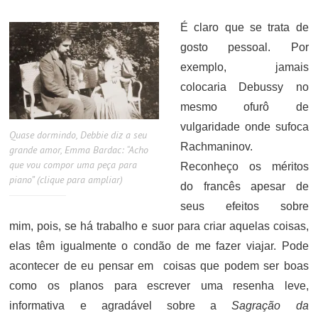
ON
É claro que se trata de
gosto pessoal. Por
exemplo, jamais
colocaria Debussy no
mesmo ofurô de
vulgaridade onde sufoca
Quase dormindo, Debbie diz a seu
Rachmaninov.
grande amor, Emma Bardac: “Acho
que vou compor uma peça para
Reconheço os méritos
piano” (clique para ampliar)
do francês apesar de
seus efeitos sobre
mim, pois, se há trabalho e suor para criar aquelas coisas,
elas têm igualmente o condão de me fazer viajar. Pode
acontecer de eu pensar em coisas que podem ser boas
como os planos para escrever uma resenha leve,
informativa e agradável sobre a
Sagração da