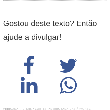
Gostou deste texto? Então
ajude a divulgar!
TAGS:
BRIGADA MILITAR
,
CORTES
,
DERRUBADA DAS ÁRVORES
,