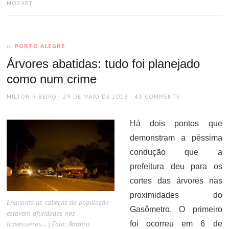
MOZART
PORTO ALEGRE
In
Árvores abatidas: tudo foi planejado
como num crime
AUTHOR
POSTED
MILTON RIBEIRO
29 DE MAIO DE 2013
43 COMMENTS
ON
Há dois pontos que
demonstram a péssima
condução que a
prefeitura deu para os
cortes das árvores nas
proximidades do
Enquanto as cabeças da população
Gasômetro. O primeiro
estavam afundadas nos
travesseiros… | Foto: Ramiro
foi ocorreu em 6 de