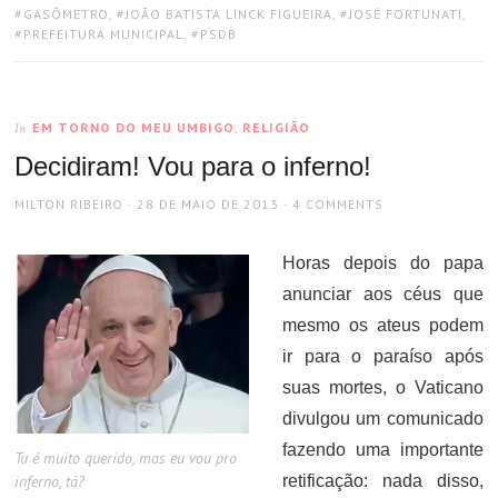
GASÔMETRO
,
JOÃO BATISTA LINCK FIGUEIRA
,
JOSÉ FORTUNATI
,
PREFEITURA MUNICIPAL
,
PSDB
EM TORNO DO MEU UMBIGO
,
RELIGIÃO
In
Decidiram! Vou para o inferno!
AUTHOR
POSTED
MILTON RIBEIRO
28 DE MAIO DE 2013
4 COMMENTS
ON
Horas depois do papa
anunciar aos céus que
mesmo os ateus podem
ir para o paraíso após
suas mortes, o Vaticano
divulgou um comunicado
fazendo uma importante
Tu é muito querido, mas eu vou pro
inferno, tá?
retificação: nada disso,