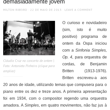
demasiadamente jovem
AUTHOR
POSTED
MILTON RIBEIRO
22 DE MAIO DE 2013
LEAVE A COMMENT
ON
O curioso e novidadeiro
(sim, isto é muito
positivo) programa de
ontem da Ospa iniciou
com a
Sinfonia Simples,
Op. 4
, para orquestra de
Cláudio Cruz no concerto de ontem |
cordas, de Benjamin
Foto: Antonieta Pinheiro (clique para
ampliar)
Britten (1913-1976).
Britten escreveu-a aos
20 anos de idade, utilizando temas que compusera para o
piano entre os dez e treze anos. A primeira apresentação
foi em 1934, com o compositor regendo uma orquestra
amadora. A
Simples
, em quatro movimentos, não faz jus à