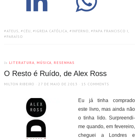
TAGS:
ATEUS
,
CÉU
,
IGREJA CATÓLICA
,
INFERNO
,
PAPA FRANCISCO I
,
PARAÍSO
LITERATURA
,
MÚSICA
,
RESENHAS
In
O Resto é Ruído, de Alex Ross
AUTHOR
POSTED
MILTON RIBEIRO
27 DE MAIO DE 2013
15 COMMENTS
ON
Eu já tinha comprado
este livro, mas ainda não
o tinha lido. Surpreendi-
me quando, em fevereiro,
cheguei a Londres e