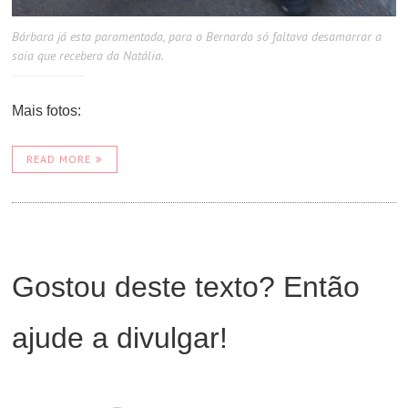
Bárbara já esta paramentada, para o Bernardo só faltava desamarrar a
saia que recebera da Natália.
Mais fotos:
READ MORE
Gostou deste texto? Então
ajude a divulgar!