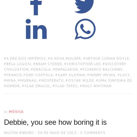
TAGS:
A ERA DOS IMPÉRIOS
,
A NOVA MULHER
,
ARTHUR CONAN DOYLE
,
BELA LUGOSI
,
BRAM STOKER
,
CHRISTOPHER LEE
,
DISCOVERY
CIVILIZATION
,
DRÁCULA
,
EMPALADOR
,
FLORENCE BALCOMBE
,
FRANCIS FORD COPPOLA
,
GARY OLDMAN
,
HENRY IRVING
,
LUCY
,
MINA
,
MURNAU
,
NOSFERATU
,
OSCAR WILDE
,
UMA SINFONIA DE
HORROR
,
VLAD DRACUL
,
VLAD TEPES
,
WALT WHITMAN
MÚSICA
In
Debbie, you see how boring it is
AUTHOR
POSTED
MILTON RIBEIRO
30 DE MAIO DE 2013
5 COMMENTS