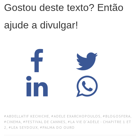
Gostou deste texto? Então
ajude a divulgar!
TAGS:
ABDELLATIF KECHICHE
,
ADELE EXARCHOPOULOS
,
BLOGOSFERA
,
CINEMA
,
FESTIVAL DE CANNES
,
LA VIE D`ADÈLE - CHAPITRE 1 ET
2
,
LEA SEYDOUX
,
PALMA DO OURO