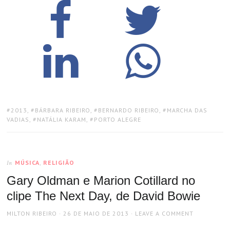
TAGS:
2013
,
BÁRBARA RIBEIRO
,
BERNARDO RIBEIRO
,
MARCHA DAS
VADIAS
,
NATÁLIA KARAM
,
PORTO ALEGRE
MÚSICA
,
RELIGIÃO
In
Gary Oldman e Marion Cotillard no
clipe The Next Day, de David Bowie
AUTHOR
POSTED
MILTON RIBEIRO
26 DE MAIO DE 2013
LEAVE A COMMENT
ON