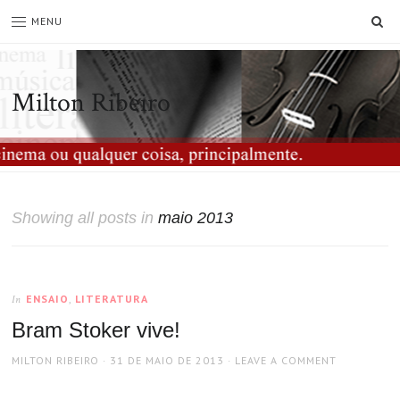
SE
MENU
Milton Ribeiro
Showing all posts in
maio 2013
ENSAIO
,
LITERATURA
In
Bram Stoker vive!
AUTHOR
POSTED
MILTON RIBEIRO
31 DE MAIO DE 2013
LEAVE A COMMENT
ON