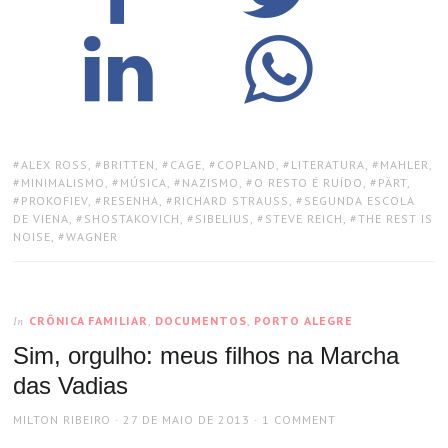
TAGS:
ALEX ROSS
,
BRITTEN
,
CAGE
,
COPLAND
,
LITERATURA
,
MAHLER
,
MINIMALISMO
,
MÚSICA
,
NAZISMO
,
O RESTO É RUÍDO
,
PÄRT
,
PROKOFIEV
,
RESENHA
,
RICHARD STRAUSS
,
SEGUNDA ESCOLA
DE VIENA
,
SHOSTAKOVICH
,
SIBELIUS
,
STEVE REICH
,
THE REST IS
NOISE
,
WAGNER
CRÔNICA FAMILIAR
,
DOCUMENTOS
,
PORTO ALEGRE
In
Sim, orgulho: meus filhos na Marcha
das Vadias
AUTHOR
POSTED
MILTON RIBEIRO
27 DE MAIO DE 2013
1 COMMENT
ON