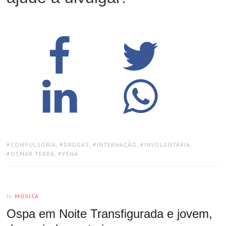
TAGS:
COMPULSÓRIA
,
DROGAS
,
INTERNAÇÃO
,
INVOLUNTÁRIA
,
OSMAR TERRA
,
PENA
MÚSICA
In
Ospa em Noite Transfigurada e jovem,