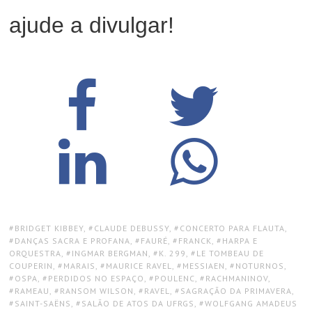
ajude a divulgar!
TAGS:
BRIDGET KIBBEY
,
CLAUDE DEBUSSY
,
CONCERTO PARA FLAUTA
,
DANÇAS SACRA E PROFANA
,
FAURÉ
,
FRANCK
,
HARPA E
ORQUESTRA
,
INGMAR BERGMAN
,
K. 299
,
LE TOMBEAU DE
COUPERIN
,
MARAIS
,
MAURICE RAVEL
,
MESSIAEN
,
NOTURNOS
,
OSPA
,
PERDIDOS NO ESPAÇO
,
POULENC
,
RACHMANINOV
,
RAMEAU
,
RANSOM WILSON
,
RAVEL
,
SAGRAÇÃO DA PRIMAVERA
,
SAINT-SAËNS
,
SALÃO DE ATOS DA UFRGS
,
WOLFGANG AMADEUS