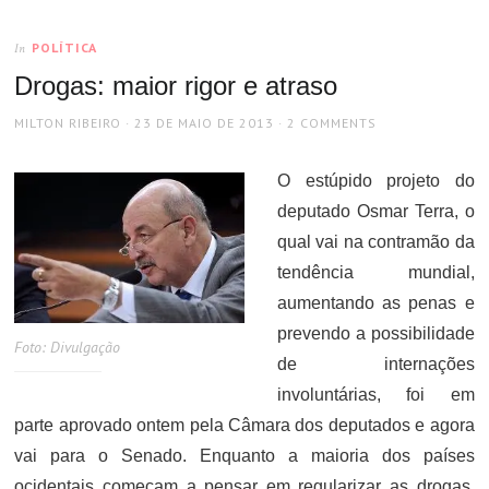
POLÍTICA
In
Drogas: maior rigor e atraso
AUTHOR
POSTED
MILTON RIBEIRO
23 DE MAIO DE 2013
2 COMMENTS
ON
O estúpido projeto do
deputado Osmar Terra, o
qual vai na contramão da
tendência mundial,
aumentando as penas e
prevendo a possibilidade
Foto: Divulgação
de internações
involuntárias, foi em
parte aprovado ontem pela Câmara dos deputados e agora
vai para o Senado. Enquanto a maioria dos países
ocidentais começam a pensar em regularizar as drogas,