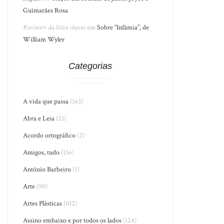
Guimarães Rosa
Rosimeri da Silva chaves
em
Sobre “Infâmia”, de
William Wyler
Categorias
A vida que passa
(163)
Abra e Leia
(21)
Acordo ortográfico
(2)
Amigos, tudo
(136)
António Barbeiro
(3)
Arte
(90)
Artes Plásticas
(102)
Assino embaixo e por todos os lados
(124)