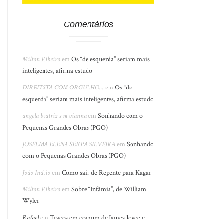
Comentários
Milton Ribeiro
em
Os “de esquerda” seriam mais
inteligentes, afirma estudo
DIREITSTA COM ORGULHO...
em
Os “de
esquerda” seriam mais inteligentes, afirma estudo
angela beatriz s m vianna
em
Sonhando com o
Pequenas Grandes Obras (PGO)
JOSELMA ELENA SERPA SILVEIRA
em
Sonhando
com o Pequenas Grandes Obras (PGO)
João Inácio
em
Como sair de Repente para Kagar
Milton Ribeiro
em
Sobre “Infâmia”, de William
Wyler
Rafael
em
Traços em comum de James Joyce e