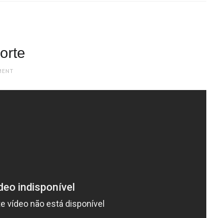
orte
MENT