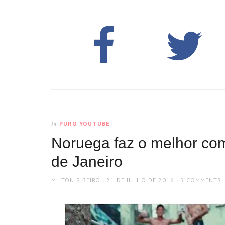
PURO YOUTUBE
In
Noruega faz o melhor com
de Janeiro
AUTHOR
POSTED
MILTON RIBEIRO
21 DE JULHO DE 2016
5 COMMENTS
ON