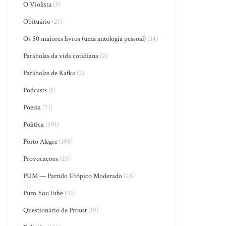
O Violista
(5)
Obituário
(21)
Os 50 maiores livros (uma antologia pessoal)
(34)
Parábolas da vida cotidiana
(2)
Parábolas de Kafka
(2)
Podcasts
(1)
Poesia
(71)
Política
(591)
Porto Alegre
(198)
Provocações
(25)
PUM — Partido Utópico Moderado
(28)
Puro YouTube
(10)
Questionário de Proust
(19)