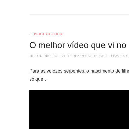
PURO YOUTUBE
In
O melhor vídeo que vi no
AUTHOR
POSTED
MILTON RIBEIRO
31 DE DEZEMBRO DE 2016
LEAVE A 
ON
Para as velozes serpentes, o nascimento de fil
só que…