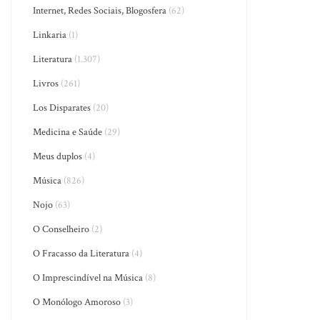
Internet, Redes Sociais, Blogosfera
(62)
Linkaria
(1)
Literatura
(1.307)
Livros
(261)
Los Disparates
(20)
Medicina e Saúde
(29)
Meus duplos
(4)
Música
(826)
Nojo
(63)
O Conselheiro
(2)
O Fracasso da Literatura
(4)
O Imprescindível na Música
(8)
O Monólogo Amoroso
(3)