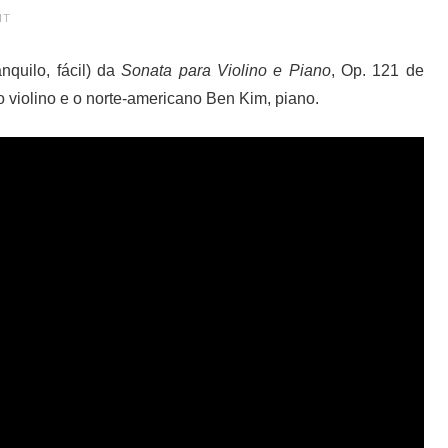
NT
anquilo, fácil) da
Sonata para Violino e Piano
, Op. 121 de
violino e o norte-americano Ben Kim, piano.