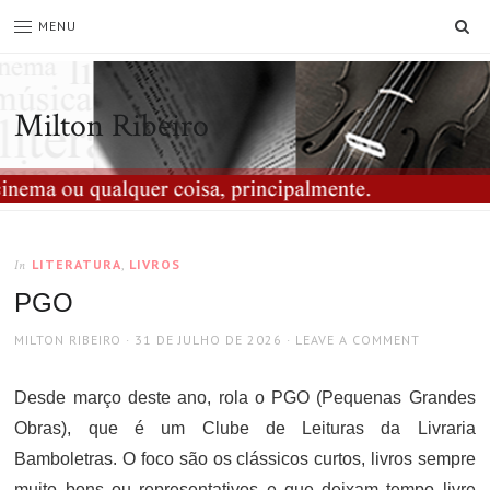
SE
MENU
Milton Ribeiro
LITERATURA
,
LIVROS
In
PGO
AUTHOR
POSTED
MILTON RIBEIRO
31 DE JULHO DE 2026
LEAVE A COMMENT
ON
Desde março deste ano, rola o PGO (Pequenas Grandes
Obras), que é um Clube de Leituras da Livraria
Bamboletras. O foco são os clássicos curtos, livros sempre
muito bons ou representativos e que deixam tempo livre