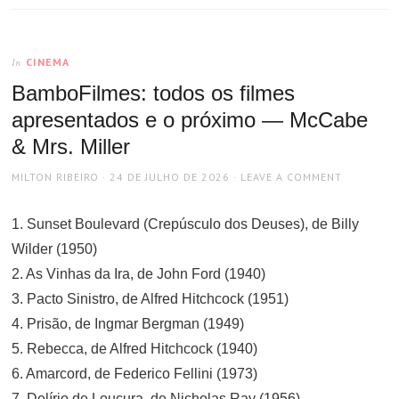
CINEMA
In
BamboFilmes: todos os filmes
apresentados e o próximo — McCabe
& Mrs. Miller
AUTHOR
POSTED
MILTON RIBEIRO
24 DE JULHO DE 2026
LEAVE A COMMENT
ON
1. Sunset Boulevard (Crepúsculo dos Deuses), de Billy
Wilder (1950)
2. As Vinhas da Ira, de John Ford (1940)
3. Pacto Sinistro, de Alfred Hitchcock (1951)
4. Prisão, de Ingmar Bergman (1949)
5. Rebecca, de Alfred Hitchcock (1940)
6. Amarcord, de Federico Fellini (1973)
7. Delírio de Loucura, de Nicholas Ray (1956)