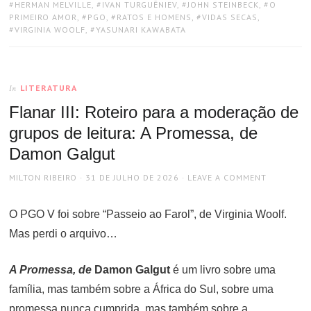
HERMAN MELVILLE
,
IVAN TURGUÊNIEV
,
JOHN STEINBECK
,
O
PRIMEIRO AMOR
,
PGO
,
RATOS E HOMENS
,
VIDAS SECAS
,
VIRGINIA WOOLF
,
YASUNARI KAWABATA
LITERATURA
In
Flanar III: Roteiro para a moderação de
grupos de leitura: A Promessa, de
Damon Galgut
AUTHOR
POSTED
MILTON RIBEIRO
31 DE JULHO DE 2026
LEAVE A COMMENT
ON
O PGO V foi sobre “Passeio ao Farol”, de Virginia Woolf.
Mas perdi o arquivo…
A Promessa, de
Damon Galgut
é um livro sobre uma
família, mas também sobre a África do Sul, sobre uma
promessa nunca cumprida, mas também sobre a