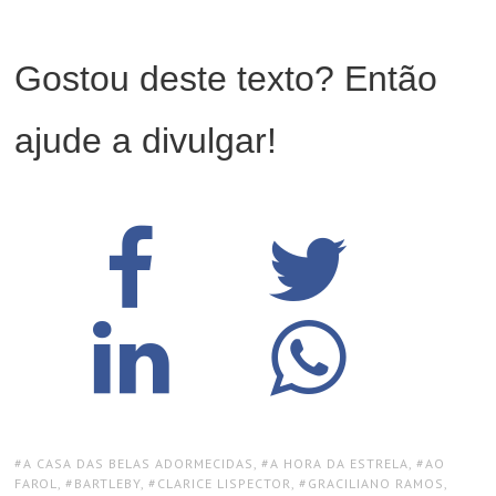
Gostou deste texto? Então
ajude a divulgar!
TAGS:
A CASA DAS BELAS ADORMECIDAS
,
A HORA DA ESTRELA
,
AO
FAROL
,
BARTLEBY
,
CLARICE LISPECTOR
,
GRACILIANO RAMOS
,