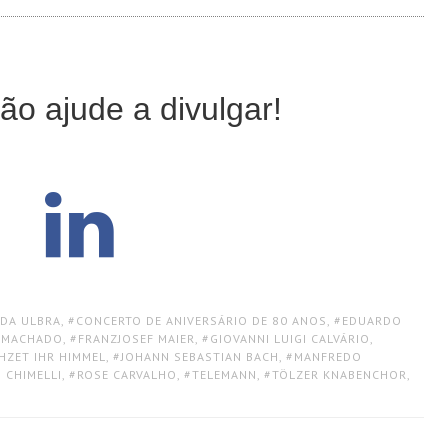
ão ajude a divulgar!
 DA ULBRA
,
CONCERTO DE ANIVERSÁRIO DE 80 ANOS
,
EDUARDO
A MACHADO
,
FRANZJOSEF MAIER
,
GIOVANNI LUIGI CALVÁRIO
,
HZET IHR HIMMEL
,
JOHANN SEBASTIAN BACH
,
MANFREDO
 CHIMELLI
,
ROSE CARVALHO
,
TELEMANN
,
TÖLZER KNABENCHOR
,