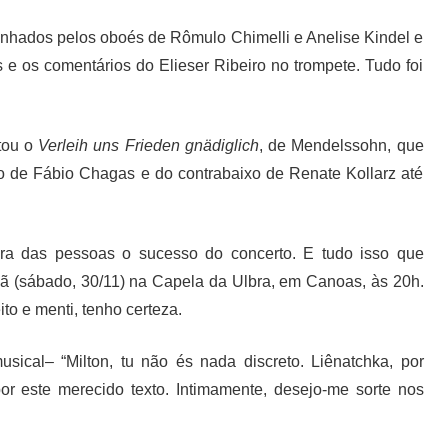
anhados pelos oboés de Rômulo Chimelli e Anelise Kindel e
s e os comentários do Elieser Ribeiro no trompete. Tudo foi
ntou o
Verleih uns Frieden gnädiglich
, de Mendelssohn, que
lo de Fábio Chagas e do contrabaixo de Renate Kollarz até
ra das pessoas o sucesso do concerto. E tudo isso que
ã (sábado, 30/11) na Capela da Ulbra, em Canoas, às 20h.
to e menti, tenho certeza.
sical– “Milton, tu não és nada discreto. Liênatchka, por
or este merecido texto. Intimamente, desejo-me sorte nos