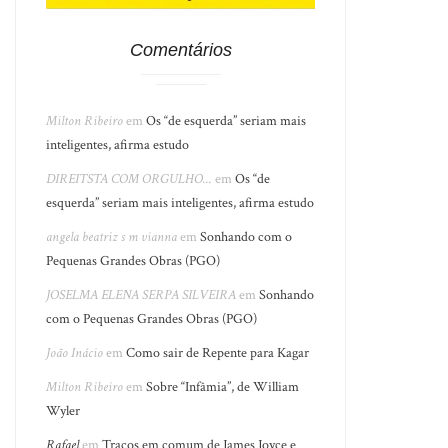
Comentários
Milton Ribeiro
em
Os “de esquerda” seriam mais
inteligentes, afirma estudo
DIREITSTA COM ORGULHO...
em
Os “de
esquerda” seriam mais inteligentes, afirma estudo
angela beatriz s m vianna
em
Sonhando com o
Pequenas Grandes Obras (PGO)
JOSELMA ELENA SERPA SILVEIRA
em
Sonhando
com o Pequenas Grandes Obras (PGO)
João Inácio
em
Como sair de Repente para Kagar
Milton Ribeiro
em
Sobre “Infâmia”, de William
Wyler
Rafael
em
Traços em comum de James Joyce e