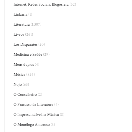
Internet, Redes Sociais, Blogosfera
(62)
Linkaria
(1)
Literatura
(1.307)
Livros
(261)
Los Disparates
(20)
Medicina e Saúde
(29)
Meus duplos
(4)
Música
(826)
Nojo
(63)
O Conselheiro
(2)
O Fracasso da Literatura
(4)
O Imprescindível na Música
(8)
O Monólogo Amoroso
(3)