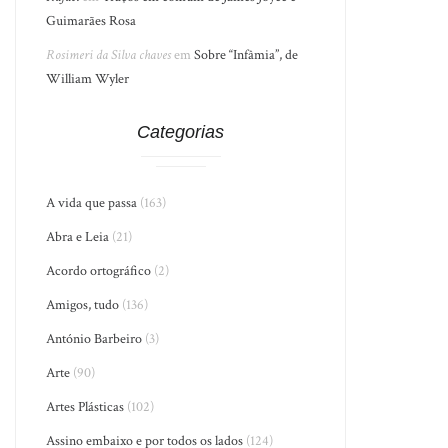
Guimarães Rosa
Rosimeri da Silva chaves
em
Sobre “Infâmia”, de
William Wyler
Categorias
A vida que passa
(163)
Abra e Leia
(21)
Acordo ortográfico
(2)
Amigos, tudo
(136)
António Barbeiro
(3)
Arte
(90)
Artes Plásticas
(102)
Assino embaixo e por todos os lados
(124)