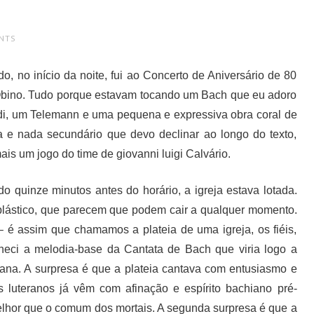
NTS
, no início da noite, fui ao Concerto de Aniversário de 80
Obino. Tudo porque estavam tocando um Bach que eu adoro
ldi, um Telemann e uma pequena e expressiva obra coral de
 e nada secundário que devo declinar ao longo do texto,
ais um jogo do time de giovanni luigi Calvário.
o quinze minutos antes do horário, a igreja estava lotada.
 plástico, que parecem que podem cair a qualquer momento.
– é assim que chamamos a plateia de uma igreja, os fiéis,
eci a melodia-base da Cantata de Bach que viria logo a
erana. A surpresa é que a plateia cantava com entusiasmo e
 luteranos já vêm com afinação e espírito bachiano pré-
melhor que o comum dos mortais. A segunda surpresa é que a