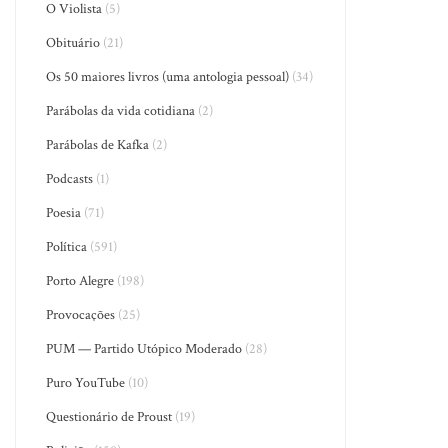
O Violista
(5)
Obituário
(21)
Os 50 maiores livros (uma antologia pessoal)
(34)
Parábolas da vida cotidiana
(2)
Parábolas de Kafka
(2)
Podcasts
(1)
Poesia
(71)
Política
(591)
Porto Alegre
(198)
Provocações
(25)
PUM — Partido Utópico Moderado
(28)
Puro YouTube
(10)
Questionário de Proust
(19)