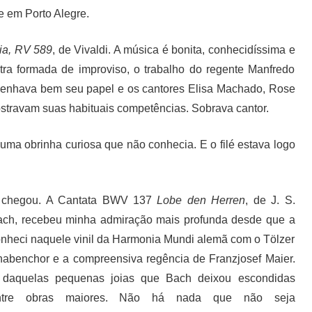
e em Porto Alegre.
ia, RV 589
, de Vivaldi. A música é bonita, conhecidíssima e
a formada de improviso, o trabalho do regente Manfredo
mpenhava bem seu papel e os cantores Elisa Machado, Rose
stravam suas habituais competências. Sobrava cantor.
uma obrinha curiosa que não conhecia. E o filé estava logo
 chegou. A Cantata BWV 137
Lobe den Herren
, de J. S.
ch, recebeu minha admiração mais profunda desde que a
nheci naquele vinil da Harmonia Mundi alemã com o Tölzer
abenchor e a compreensiva regência de Franzjosef Maier.
 daquelas pequenas joias que Bach deixou escondidas
ntre obras maiores. Não há nada que não seja