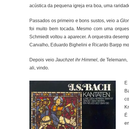
acústica da pequena igreja era boa, uma raridad
Passados os primeiro e bons sustos, veio a
Glor
foi muito bem tocada. Mesmo com uma orquestr
Schmiedt voltou a aparecer. A orquestra dese
Carvalho, Eduardo Bighelini e Ricardo Barpp mo
Depois veio
Jauchzet ihr Himmel
, de Telemann, 
ali, vindo.
E
Ba
co
Kn
É
e