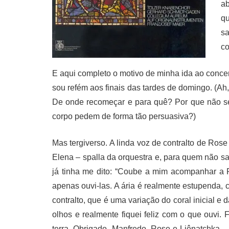
ab
qu
sa
co
E aqui completo o motivo de minha ida ao concer
sou refém aos finais das tardes de domingo. (Ah
De onde recomeçar e para quê? Por que não se
corpo pedem de forma tão persuasiva?)
Mas tergiverso. A linda voz de contralto de Ro
Elena – spalla da orquestra e, para quem não s
já tinha me dito: “Coube a mim acompanhar a R
apenas ouvi-las. A ária é realmente estupenda,
contralto, que é uma variação do coral inicial e
olhos e realmente fiquei feliz com o que ouvi
terra. Obrigado, Manfredo, Rose e Liênatchka – s