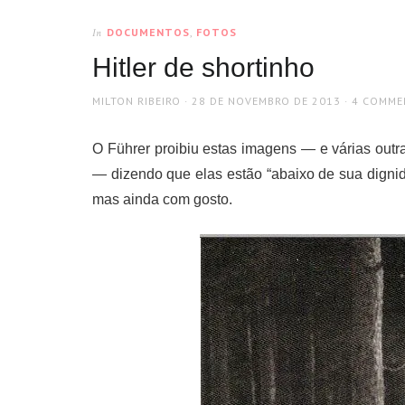
DOCUMENTOS
,
FOTOS
In
Hitler de shortinho
AUTHOR
POSTED
MILTON RIBEIRO
28 DE NOVEMBRO DE 2013
4 COMME
ON
O Führer proibiu estas imagens — e várias outra
— dizendo que elas estão “abaixo de sua dignid
mas ainda com gosto.