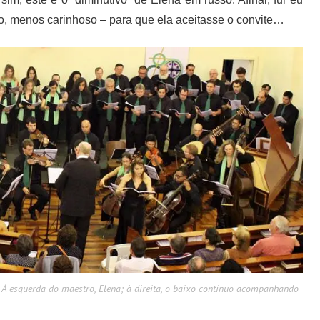
o, menos carinhoso – para que ela aceitasse o convite…
a. À esquerda do maestro, Elena; à direita, o baixo contínuo acompanhando