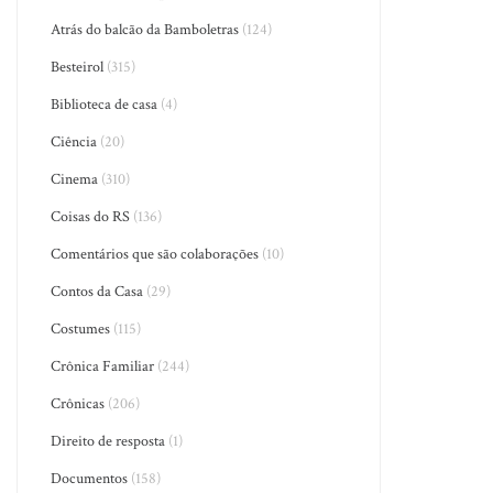
Atrás do balcão da Bamboletras
(124)
Besteirol
(315)
Biblioteca de casa
(4)
Ciência
(20)
Cinema
(310)
Coisas do RS
(136)
Comentários que são colaborações
(10)
Contos da Casa
(29)
Costumes
(115)
Crônica Familiar
(244)
Crônicas
(206)
Direito de resposta
(1)
Documentos
(158)