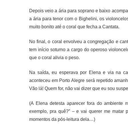
Depois veio a ária para soprano e baixo acomp
a ária para tenor com o Bighelini, os violoncelo
muito bonito até o coral que fecha a Cantata.
No final, o coral envolveu a congregação e ca
tem início soturno a cargo do operoso violonce
que o coral alivia o peso.
Na saída, eu esperava por Elena e via na ca
aconteceu em Porto Alegre será repetido amanh
Vão lá! Quem for, não vai dizer que eu sou suspei
(A Elena detesta aparecer fora do ambiente mu
exemplo, pra quê?” – e vai querer me matar p
momentos da pós-leitura dela…)