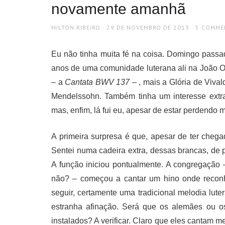
novamente amanhã
AUTHOR
POSTED
MILTON RIBEIRO
29 DE NOVEMBRO DE 2013
5 COMME
ON
Eu não tinha muita fé na coisa. Domingo passado
anos de uma comunidade luterana ali na João 
– a
Cantata BWV 137
– , mais a Glória de Viva
Mendelssohn. Também tinha um interesse extra
mas, enfim, lá fui eu, apesar de estar perdendo m
A primeira surpresa é que, apesar de ter chegad
Sentei numa cadeira extra, dessas brancas, de
A função iniciou pontualmente. A congregação 
não? – começou a cantar um hino onde reconh
seguir, certamente uma tradicional melodia lut
estranha afinação. Será que os alemães ou os
instalados? A verificar. Claro que eles cantam 