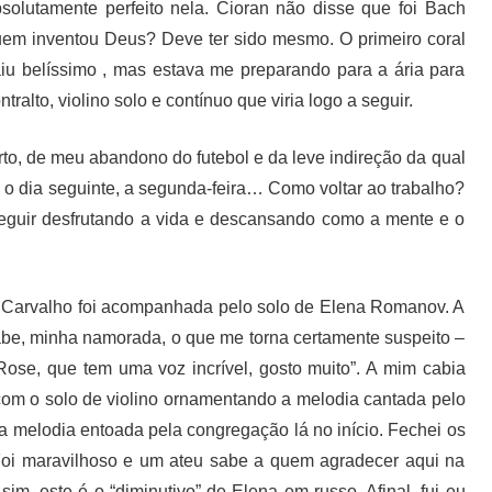
solutamente perfeito nela. Cioran não disse que foi Bach
em inventou Deus? Deve ter sido mesmo. O primeiro coral
iu belíssimo , mas estava me preparando para a ária para
ntralto, violino solo e contínuo que viria logo a seguir.
to, de meu abandono do futebol e da leve indireção da qual
, o dia seguinte, a segunda-feira… Como voltar ao trabalho?
guir desfrutando a vida e descansando como a mente e o
se Carvalho foi acompanhada pelo solo de Elena Romanov. A
abe, minha namorada, o que me torna certamente suspeito –
ose, que tem uma voz incrível, gosto muito”. A mim cabia
 com o solo de violino ornamentando a melodia cantada pelo
 da melodia entoada pela congregação lá no início. Fechei os
. Foi maravilhoso e um ateu sabe a quem agradecer aqui na
im, este é o “diminutivo” de Elena em russo. Afinal, fui eu