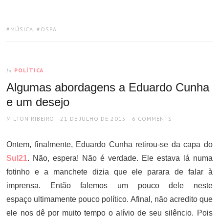
TAGS:
MÚSICA
,
OSPA
POLÍTICA
In
Algumas abordagens a Eduardo Cunha
e um desejo
AUTHOR
POSTED
MILTON RIBEIRO
21 DE JULHO DE 2015
6 COMMENTS
ON
Ontem, finalmente, Eduardo Cunha retirou-se da capa do
Sul21
. Não, espera! Não é verdade. Ele estava lá numa
fotinho e a manchete dizia que ele parara de falar à
imprensa. Então falemos um pouco dele neste
espaço ultimamente pouco político. Afinal, não acredito que
ele nos dê por muito tempo o alívio de seu silêncio. Pois