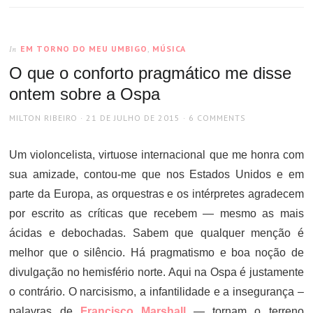
EM TORNO DO MEU UMBIGO
,
MÚSICA
In
O que o conforto pragmático me disse
ontem sobre a Ospa
AUTHOR
POSTED
MILTON RIBEIRO
21 DE JULHO DE 2015
6 COMMENTS
ON
Um violoncelista, virtuose internacional que me honra com
sua amizade, contou-me que nos Estados Unidos e em
parte da Europa, as orquestras e os intérpretes agradecem
por escrito as críticas que recebem — mesmo as mais
ácidas e debochadas. Sabem que qualquer menção é
melhor que o silêncio. Há pragmatismo e boa noção de
divulgação no hemisfério norte. Aqui na Ospa é justamente
o contrário. O narcisismo, a infantilidade e a insegurança –
palavras de
Francisco Marshall
— tornam o terreno