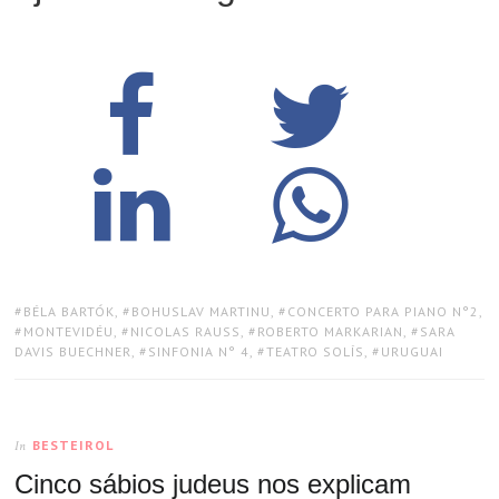
TAGS:
BÉLA BARTÓK
,
BOHUSLAV MARTINU
,
CONCERTO PARA PIANO N°2
,
MONTEVIDÉU
,
NICOLAS RAUSS
,
ROBERTO MARKARIAN
,
SARA
DAVIS BUECHNER
,
SINFONIA N° 4
,
TEATRO SOLÍS
,
URUGUAI
BESTEIROL
In
Cinco sábios judeus nos explicam