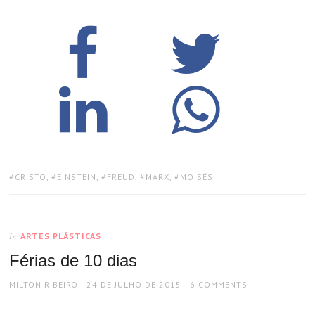
TAGS:
CRISTO
,
EINSTEIN
,
FREUD
,
MARX
,
MOISÉS
ARTES PLÁSTICAS
In
Férias de 10 dias
AUTHOR
POSTED
MILTON RIBEIRO
24 DE JULHO DE 2015
6 COMMENTS
ON