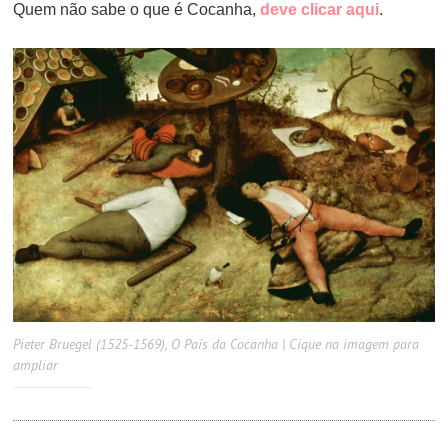
Quem não sabe o que é Cocanha,
deve clicar aqui
.
Pieter Bruegel (1525-1569), O País da Cocanha | Cique na imagem para
ampliar