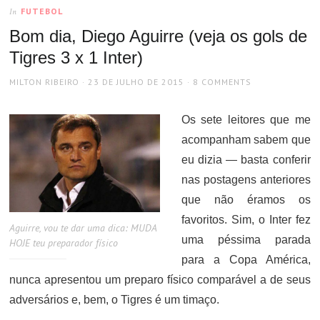
FUTEBOL
In
Bom dia, Diego Aguirre (veja os gols de
Tigres 3 x 1 Inter)
AUTHOR
POSTED
MILTON RIBEIRO
23 DE JULHO DE 2015
8 COMMENTS
ON
Os sete leitores que me
acompanham sabem que
eu dizia — basta conferir
nas postagens anteriores
que não éramos os
favoritos. Sim, o Inter fez
Aguirre, vou te dar uma dica: MUDA
uma péssima parada
HOJE teu preparador físico
para a Copa América,
nunca apresentou um preparo físico comparável a de seus
adversários e, bem, o Tigres é um timaço.