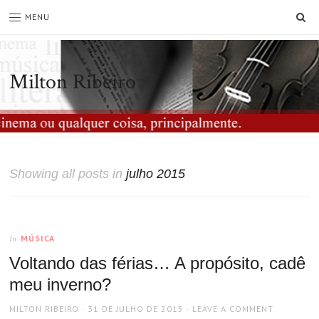
SE
MENU
Milton Ribeiro
Showing all posts in
julho 2015
MÚSICA
In
Voltando das férias… A propósito, cadê
meu inverno?
AUTHOR
POSTED
MILTON RIBEIRO
31 DE JULHO DE 2015
LEAVE A COMMENT