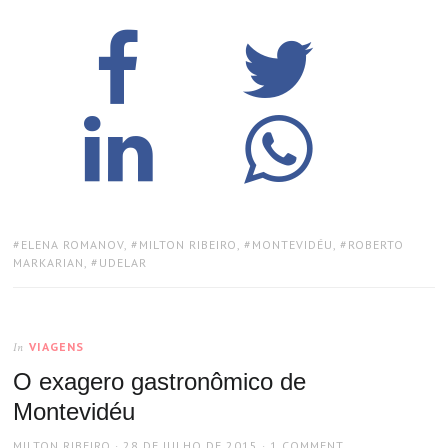
TAGS:
ELENA ROMANOV
,
MILTON RIBEIRO
,
MONTEVIDÉU
,
ROBERTO
MARKARIAN
,
UDELAR
VIAGENS
In
O exagero gastronômico de
Montevidéu
AUTHOR
POSTED
MILTON RIBEIRO
28 DE JULHO DE 2015
1 COMMENT