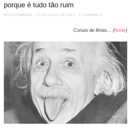
porque é tudo tão ruim
AUTHOR
POSTED
MILTON RIBEIRO
27 DE JULHO DE 2015
2 COMMENTS
ON
Coisas de férias… (
fonte
)