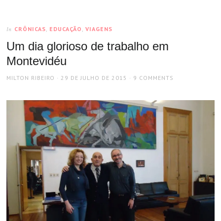
CRÔNICAS
,
EDUCAÇÃO
,
VIAGENS
In
Um dia glorioso de trabalho em
Montevidéu
AUTHOR
POSTED
MILTON RIBEIRO
29 DE JULHO DE 2015
9 COMMENTS
ON