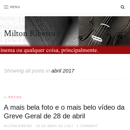
SE
MENU
Milton Ribeiro
Showing all posts in
abril 2017
FOTOS
In
A mais bela foto e o mais belo vídeo da
Greve Geral de 28 de abril
AUTHOR
POSTED
MILTON RIBEIRO
30 DE ABRIL DE 2017
1 COMMENT