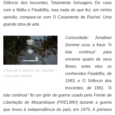
Silêncio dos Inocentes
,
Totalmente Selvagem
,
De caso
com a Máfia
e
Filadélfia
, mas nada do que fez, em minha
opinião, compara-se com
O Casamento de Rachel
. Uma
grande obra de arte.
Curiosidade: Jonathan
Demme usou a frase “A
luta continua” para
encerrar quatro de seus
filmes, entre eles os
O final de ‘O Silêncio dos Inocentes’ |
conhecidos
Filadélfia
, de
Clique para ampliar
1993, e
O Silêncio dos
Inocentes
, de 1991. “A
luta continua” foi um grito de guerra usado pela Frente de
Libertação de Moçambique (FRELIMO) durante a guerra
que levou à independência do país, em 1975. A primeira