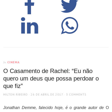
CINEMA
In
O Casamento de Rachel: “Eu não
quero um deus que possa perdoar o
que fiz”
AUTHOR
POSTED
MILTON RIBEIRO
26 DE ABRIL DE 2017
3 COMMENTS
ON
Jonathan Demme, falecido hoje, é o grande autor de
O