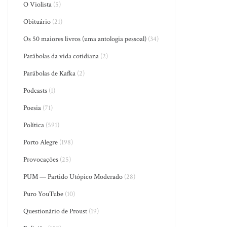
O Violista
(5)
Obituário
(21)
Os 50 maiores livros (uma antologia pessoal)
(34)
Parábolas da vida cotidiana
(2)
Parábolas de Kafka
(2)
Podcasts
(1)
Poesia
(71)
Política
(591)
Porto Alegre
(198)
Provocações
(25)
PUM — Partido Utópico Moderado
(28)
Puro YouTube
(10)
Questionário de Proust
(19)