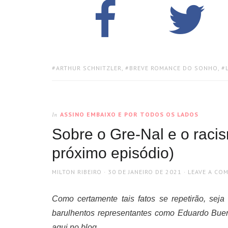
TAGS:
ARTHUR SCHNITZLER
,
BREVE ROMANCE DO SONHO
,
ASSINO EMBAIXO E POR TODOS OS LADOS
In
Sobre o Gre-Nal e o raci
próximo episódio)
AUTHOR
POSTED
MILTON RIBEIRO
30 DE JANEIRO DE 2021
LEAVE A CO
ON
Como certamente tais fatos se repetirão, sej
barulhentos representantes como Eduardo Bueno
aqui no blog.