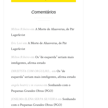
Comentários
Milton Ribeiro
em
A Morte de Ahasverus, de Pär
Lagerkvist
Eric Levi
em
A Morte de Ahasverus, de Pär
Lagerkvist
Milton Ribeiro
em
Os “de esquerda” seriam mais
inteligentes, afirma estudo
DIREITSTA COM ORGULHO...
em
Os “de
esquerda” seriam mais inteligentes, afirma estudo
angela beatriz s m vianna
em
Sonhando com o
Pequenas Grandes Obras (PGO)
JOSELMA ELENA SERPA SILVEIRA
em
Sonhando
com o Pequenas Grandes Obras (PGO)