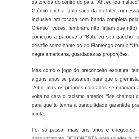
da torcida do centro do país, “Ah, eu tou maluc
Grêmio enchia tanto saco da do Inter com ess
inclusive era tocada com banda completa pela
Grêmio”, vocês, lembram, não finjam que não) 
começou a parodiar a “Bah, eu sou gaúcho” 
desafio semelhante ao do Flamengo com o “Uru
negra americana, guardadas as proporções.
Mas como o jogo do preconceito estrutural te
alguns anos se passarem para que o gremista
“Aihn, mas os próprios colorados se chamam 
volta na cara o racismo anterior: “Me chamou
para que tu tenha a tranquilidade garantida pra
idiota.
Foi só passar mais uns anos e chegou-se a 
absolutamente DESONESTA para vender a ide