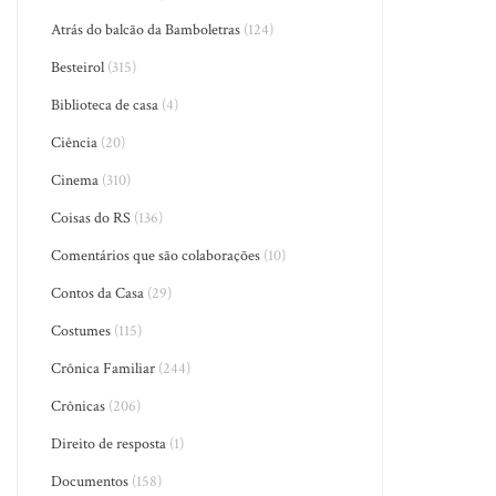
Atrás do balcão da Bamboletras
(124)
Besteirol
(315)
Biblioteca de casa
(4)
Ciência
(20)
Cinema
(310)
Coisas do RS
(136)
Comentários que são colaborações
(10)
Contos da Casa
(29)
Costumes
(115)
Crônica Familiar
(244)
Crônicas
(206)
Direito de resposta
(1)
Documentos
(158)