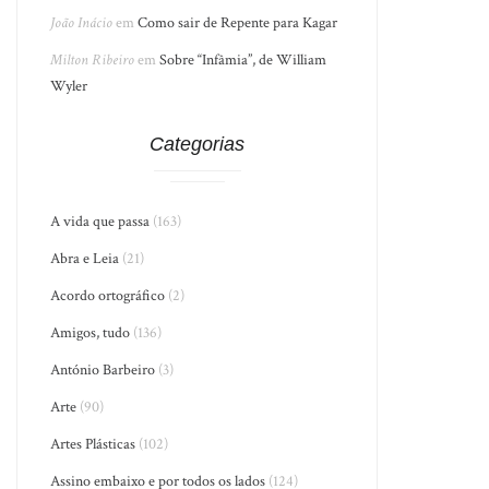
João Inácio
em
Como sair de Repente para Kagar
Milton Ribeiro
em
Sobre “Infâmia”, de William
Wyler
Categorias
A vida que passa
(163)
Abra e Leia
(21)
Acordo ortográfico
(2)
Amigos, tudo
(136)
António Barbeiro
(3)
Arte
(90)
Artes Plásticas
(102)
Assino embaixo e por todos os lados
(124)