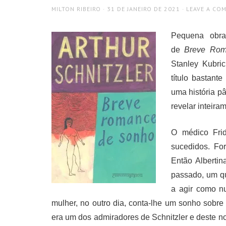
AUTHOR
POSTED
MILTON RIBEIRO
31 DE JANEIRO DE 2021
LEAVE A CO
ON
Pequena obra-
de
Breve Rom
Stanley Kubri
título bastant
uma história p
revelar inteira
O médico Frid
sucedidos. Fo
Então Alberti
passado, um qu
a agir como n
mulher, no outro dia, conta-lhe um sonho sob
era um dos admiradores de Schnitzler e deste n