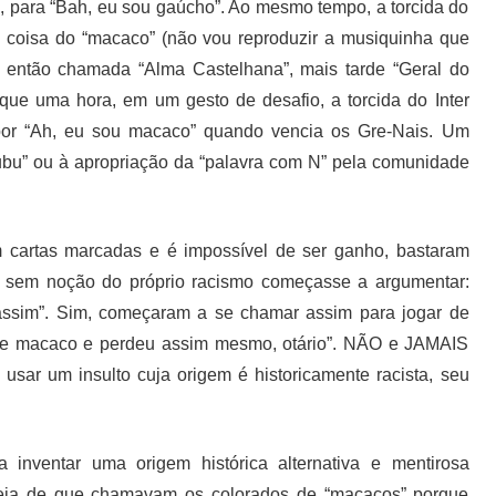
o”, para “Bah, eu sou gaúcho”. Ao mesmo tempo, a torcida do
a coisa do “macaco” (não vou reproduzir a musiquinha que
 então chamada “Alma Castelhana”, mais tarde “Geral do
que uma hora, em um gesto de desafio, a torcida do Inter
por “Ah, eu sou macaco” quando vencia os Gre-Nais. Um
bu” ou à apropriação da “palavra com N” pela comunidade
m cartas marcadas e é impossível de ser ganho, bastaram
 sem noção do próprio racismo começasse a argumentar:
assim”. Sim, começaram a se chamar assim para jogar de
 de macaco e perdeu assim mesmo, otário”. NÃO e JAMAIS
 usar um insulto cuja origem é historicamente racista, seu
inventar uma origem histórica alternativa e mentirosa
ia de que chamavam os colorados de “macacos” porque