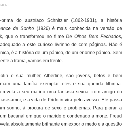
MMENT
prima do austríaco Schnitzler (1862-1931), a história
ance de Sonho
(1926) é mais conhecida na versão de
ck, que o transformou no filme
De Olhos Bem Fechados
,
e adequado a este curioso livrinho de cem páginas. Não é
ânica, é a história de um pânico, de um enorme pânico. Sem
mente a trama, vamos em frente.
olin e sua mulher, Albertine, são jovens, belos e bem
rmam uma família exemplar, eles e sua querida filhinha.
na revela a seu marido uma fantasia sexual com amigo do
ase-amor, e a vida de Fridolin vira pelo avesso. Ele passa
um sonho, à procura de sexo e problemas. Para piorar, a
re um bacanal em que o marido é condenado à morte. Freud
ovela absolutamente brilhante em expor o medo e a questão