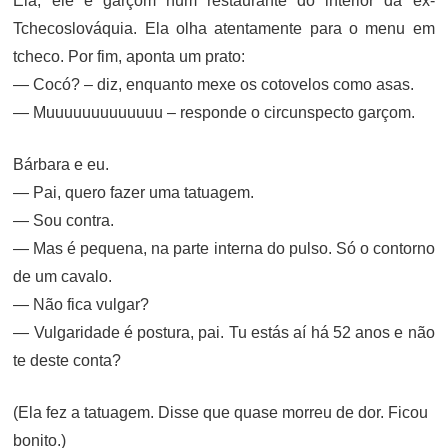
Ela, ele e garçom num restaurante do interior da ex-
Tchecoslováquia. Ela olha atentamente para o menu em
tcheco. Por fim, aponta um prato:
— Cocó? – diz, enquanto mexe os cotovelos como asas.
— Muuuuuuuuuuuuu – responde o circunspecto garçom.
Bárbara e eu.
— Pai, quero fazer uma tatuagem.
— Sou contra.
— Mas é pequena, na parte interna do pulso. Só o contorno
de um cavalo.
— Não fica vulgar?
— Vulgaridade é postura, pai. Tu estás aí há 52 anos e não
te deste conta?
(Ela fez a tatuagem. Disse que quase morreu de dor. Ficou
bonito.)