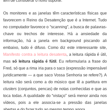
tem de considerar o novo suporte.
Os monitores e as janelas têm características físicas que
favorecem o Reino da Desatenção que é a Internet. Tudo
no computador favorece o “scanning”, a busca de palavras-
chave ou trechos de interesse. Há a ansiedade da
informação, há a janela em background piscando ali
embaixo, tudo é difuso. Como diz este interessante site,
Manifesto contra a leitura desatenta
, a leitura rápida é útil,
mas
só leitura rápida é fútil
. Eu reformularia a frase do
Fred, só que a rima iria para o saco (expressão impensável
juridicamente — a que saco Vossa Senhoria se refere?). A
leitura não será como a do músico que lê a partitura em
clusters
(conjuntos, pencas) de notas conhecidas e que as
toca todas. A qualidade do “vistaço” será menor ainda nos
vídeos, pois a ele associa-se a pressão das janelas
abertas e do fazer tudo ao mesmo tempo agora.