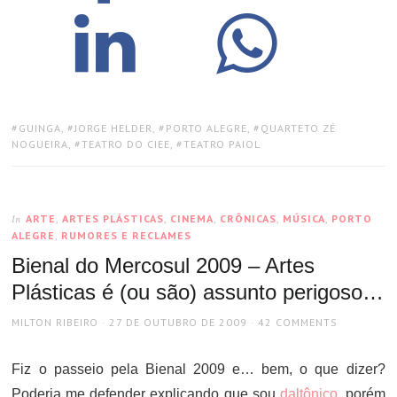
TAGS:
GUINGA
,
JORGE HELDER
,
PORTO ALEGRE
,
QUARTETO ZÉ
NOGUEIRA
,
TEATRO DO CIEE
,
TEATRO PAIOL
ARTE
,
ARTES PLÁSTICAS
,
CINEMA
,
CRÔNICAS
,
MÚSICA
,
PORTO
In
ALEGRE
,
RUMORES E RECLAMES
Bienal do Mercosul 2009 – Artes
Plásticas é (ou são) assunto perigoso…
AUTHOR
POSTED
MILTON RIBEIRO
27 DE OUTUBRO DE 2009
42 COMMENTS
ON
Fiz o passeio pela Bienal 2009 e… bem, o que dizer?
Poderia me defender explicando que sou
daltônico
, porém