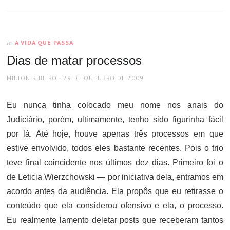
A VIDA QUE PASSA
In
Dias de matar processos
AUTHOR
POSTED
MILTON RIBEIRO
29 DE OUTUBRO DE 2009
ON
Eu nunca tinha colocado meu nome nos anais do
Judiciário, porém, ultimamente, tenho sido figurinha fácil
por lá. Até hoje, houve apenas três processos em que
estive envolvido, todos eles bastante recentes. Pois o trio
teve final coincidente nos últimos dez dias. Primeiro foi o
de Leticia Wierzchowski — por iniciativa dela, entramos em
acordo antes da audiência. Ela propôs que eu retirasse o
conteúdo que ela considerou ofensivo e ela, o processo.
Eu realmente lamento deletar posts que receberam tantos