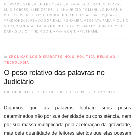
EDWARD SAID
,
EUGENE YSAŸE
,
FRANCISCO FRANCO
,
JORGE
LUIS BORGES
,
LED ZEPPELIN
,
MAURIZIO POLLINI
,
O PASQUIM
,
OP. 27
,
PINK FLOYD
,
PINOCHET
,
PORTO ALEGRE
,
QUARUP
,
RADIOHEAD
,
SALVADOR DALI
,
SHAKIRA
,
SONATA PARA VIOLINO
SOLO
,
SONATAS PARA VIOLINO SOLO
,
STANLEY KUBRICK
,
THE
DARK SIDE OF THE MOON
,
VAN GOGH
,
VIETNAME
CRÔNICAS
,
LOS DISPARATES
,
NOJO
,
POLÍTICA
,
RELIGIÃO
,
In
TECNOLOGIA
O peso relativo das palavras no
Judiciário
AUTHOR
POSTED
MILTON RIBEIRO
26 DE OUTUBRO DE 2009
38 COMMENTS
ON
Digamos que as palavras tenham seus pesos
determinados não por sua densidade ou consistência, nem
por sua massa multiplicada pela aceleração da gravidade,
mas pela quantidade de leitores atentos que elas possam