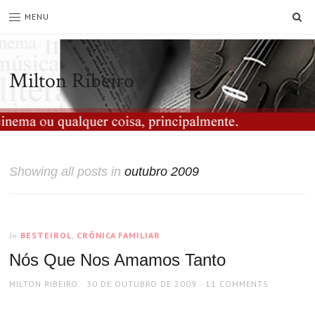
SE
MENU
Milton Ribeiro
Showing all posts in
outubro 2009
BESTEIROL
,
CRÔNICA FAMILIAR
In
Nós Que Nos Amamos Tanto
AUTHOR
POSTED
MILTON RIBEIRO
30 DE OUTUBRO DE 2009
11 COMMENTS
ON