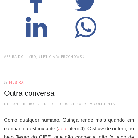
TAGS:
FEIRA DO LIVRO
,
LETICIA WIERZCHOWSKI
MÚSICA
In
Outra conversa
AUTHOR
POSTED
MILTON RIBEIRO
28 DE OUTUBRO DE 2009
9 COMMENTS
ON
Como qualquer humano, Guinga rende mais quando em
companhia estimulante (
aqui
, item 4). O show de ontem, no
belo Teatro do CIEE, que não conhecia, não foi algo de