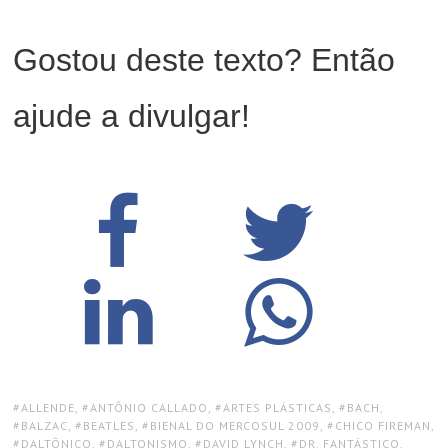
Gostou deste texto? Então
ajude a divulgar!
TAGS:
ALLENDE
,
ANTÔNIO CALLADO
,
ARTES PLÁSTICAS
,
BACH
,
BALZAC
,
BEATLES
,
BIENAL DO MERCOSUL 2009
,
CHICO FIREMAN
,
DALTÔNICO
,
DALTONISMO
,
DAVID LYNCH
,
DR. FANTÁSTICO
,