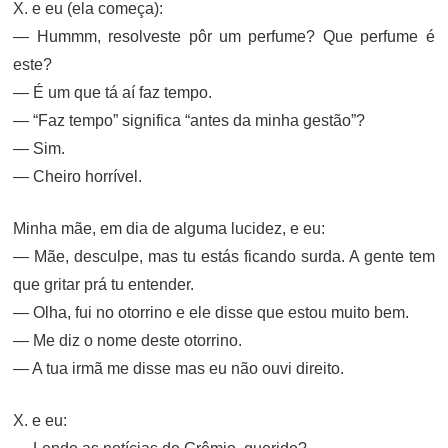
X. e eu (ela começa):
— Hummm, resolveste pôr um perfume? Que perfume é
este?
— É um que tá aí faz tempo.
— “Faz tempo” significa “antes da minha gestão”?
— Sim.
— Cheiro horrível.
Minha mãe, em dia de alguma lucidez, e eu:
— Mãe, desculpe, mas tu estás ficando surda. A gente tem
que gritar prá tu entender.
— Olha, fui no otorrino e ele disse que estou muito bem.
— Me diz o nome deste otorrino.
— A tua irmã me disse mas eu não ouvi direito.
X. e eu: