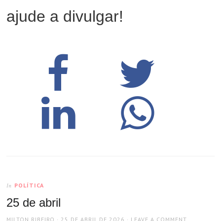
ajude a divulgar!
POLÍTICA
In
25 de abril
AUTHOR
POSTED
MILTON RIBEIRO
25 DE ABRIL DE 2026
LEAVE A COMMENT