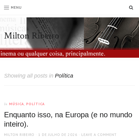
SE
MENU
Milton Ribeiro
Showing all posts in
Política
MÚSICA
,
POLÍTICA
In
Enquanto isso, na Europa (e no mundo
inteiro).
AUTHOR
POSTED
MILTON RIBEIRO
1 DE JULHO DE 2026
LEAVE A COMMENT