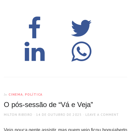
CINEMA
,
POLÍTICA
In
O pós-sessão de “Vá e Veja”
AUTHOR
POSTED
MILTON RIBEIRO
14 DE OUTUBRO DE 2025
LEAVE A COMMENT
ON
Veio pouca gente assistir, mas quem veio ficou boquiaberto