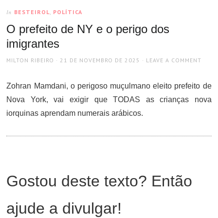
BESTEIROL
,
POLÍTICA
In
O prefeito de NY e o perigo dos
imigrantes
AUTHOR
POSTED
MILTON RIBEIRO
21 DE NOVEMBRO DE 2025
LEAVE A COMMENT
ON
Zohran Mamdani, o perigoso muçulmano eleito prefeito de
Nova York, vai exigir que TODAS as crianças nova
iorquinas aprendam numerais arábicos.
Gostou deste texto? Então
ajude a divulgar!