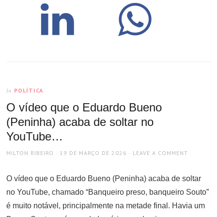
POLÍTICA
In
O vídeo que o Eduardo Bueno
(Peninha) acaba de soltar no
YouTube…
AUTHOR
POSTED
MILTON RIBEIRO
19 DE MARÇO DE 2026
LEAVE A COMMENT
ON
O vídeo que o Eduardo Bueno (Peninha) acaba de soltar
no YouTube, chamado “Banqueiro preso, banqueiro Souto”
é muito notável, principalmente na metade final. Havia um