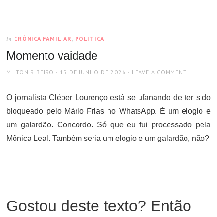
CRÔNICA FAMILIAR
,
POLÍTICA
In
Momento vaidade
AUTHOR
POSTED
MILTON RIBEIRO
15 DE JUNHO DE 2026
LEAVE A COMMENT
ON
O jornalista Cléber Lourenço está se ufanando de ter sido
bloqueado pelo Mário Frias no WhatsApp. É um elogio e
um galardão. Concordo. Só que eu fui processado pela
Mônica Leal. Também seria um elogio e um galardão, não?
Gostou deste texto? Então