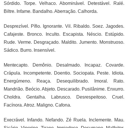
Sórdido. Torpe. Velhaco. Abominável. Detestável. Ralé.
Biltre. Infame. Bandalho. Aberração. Calhorda.
Desprezível. Pífio. Ignorante. Vil. Ribaldo. Soez. Jagodes.
Cafajeste. Bronco. Inculto. Escapista. Néscio. Estúpido.
Rude. Verme. Desgraçado. Maldito. Jumento. Monstruoso.
Sádico. Burro. Insensível.
Mentecapto. Demônio. Desalmado. Incapaz. Covarde.
Crápula. Incompetente. Doentio. Sociopata. Peste. Idiota.
Energúmeno. Reaça. Desequilibrado. Imoral. Rato.
Mandrião. Beócio. Abjeto. Descarado. Pusilânime. Enxurro.
Choldra. Gentalha. Labrusco. Desrespeitoso. Cruel.
Facínora. Atroz. Maligno. Cafona.
Execrável. Infando. Nefando. Zé Ruela. Inclemente. Mau.
Sicário. Viperino. Tirano. Impiedoso. Desumano. Malfeitor.