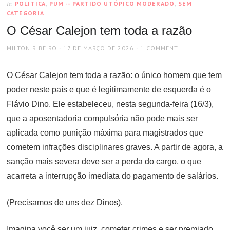
POLÍTICA
,
PUM -- PARTIDO UTÓPICO MODERADO
,
SEM
In
CATEGORIA
O César Calejon tem toda a razão
AUTHOR
POSTED
MILTON RIBEIRO
17 DE MARÇO DE 2026
1 COMMENT
ON
O César Calejon tem toda a razão: o único homem que tem
poder neste país e que é legitimamente de esquerda é o
Flávio Dino. Ele estabeleceu, nesta segunda-feira (16/3),
que a aposentadoria compulsória não pode mais ser
aplicada como punição máxima para magistrados que
cometem infrações disciplinares graves. A partir de agora, a
sanção mais severa deve ser a perda do cargo, o que
acarreta a interrupção imediata do pagamento de salários.
(Precisamos de uns dez Dinos).
Imagina você ser um juiz, cometer crimes e ser premiado