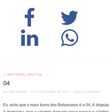
BESTEIROL
,
POLÍTICA
In
04
AUTHOR
POSTED
MILTON RIBEIRO
13 DE OUTUBRO DE 2025
LEAVE A COMMENT
ON
Eu acho que o mais burro dos Bolsonaros é o 04. A disputa
é duríssima, mas o cérebro daquele rapaz parece o câmbio