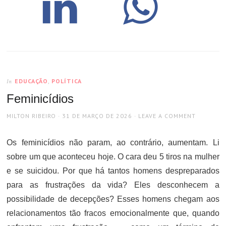
EDUCAÇÃO
,
POLÍTICA
In
Feminicídios
AUTHOR
POSTED
MILTON RIBEIRO
31 DE MARÇO DE 2026
LEAVE A COMMENT
ON
Os feminicídios não param, ao contrário, aumentam. Li
sobre um que aconteceu hoje. O cara deu 5 tiros na mulher
e se suicidou. Por que há tantos homens despreparados
para as frustrações da vida? Eles desconhecem a
possibilidade de decepções? Esses homens chegam aos
relacionamentos tão fracos emocionalmente que, quando