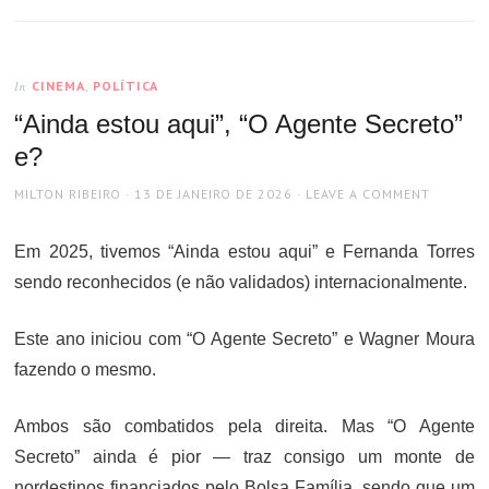
CINEMA
,
POLÍTICA
In
“Ainda estou aqui”, “O Agente Secreto”
e?
AUTHOR
POSTED
MILTON RIBEIRO
13 DE JANEIRO DE 2026
LEAVE A COMMENT
ON
Em 2025, tivemos “Ainda estou aqui” e Fernanda Torres
sendo reconhecidos (e não validados) internacionalmente.
Este ano iniciou com “O Agente Secreto” e Wagner Moura
fazendo o mesmo.
Ambos são combatidos pela direita. Mas “O Agente
Secreto” ainda é pior — traz consigo um monte de
nordestinos financiados pelo Bolsa Família, sendo que um