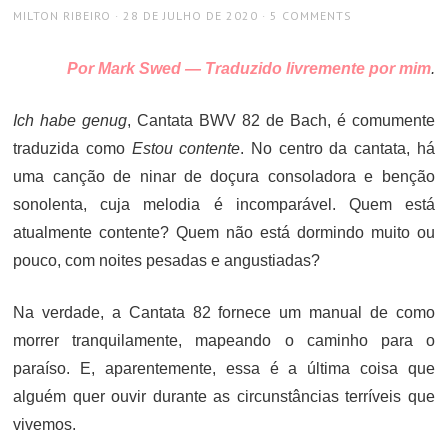
AUTHOR
POSTED
MILTON RIBEIRO
28 DE JULHO DE 2020
5 COMMENTS
ON
Por Mark Swed — Traduzido livremente por mim
.
Ich habe genug
, Cantata BWV 82 de Bach, é comumente
traduzida como
Estou contente
. No centro da cantata, há
uma canção de ninar de doçura consoladora e benção
sonolenta, cuja melodia é incomparável. Quem está
atualmente contente? Quem não está dormindo muito ou
pouco, com noites pesadas e angustiadas?
Na verdade, a Cantata 82 fornece um manual de como
morrer tranquilamente, mapeando o caminho para o
paraíso. E, aparentemente, essa é a última coisa que
alguém quer ouvir durante as circunstâncias terríveis que
vivemos.