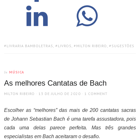
TAGS:
LIVRARIA BAMBOLETRAS
,
LIVROS
,
MILTON RIBEIRO
,
SUGESTÕES
MÚSICA
In
As melhores Cantatas de Bach
AUTHOR
POSTED
MILTON RIBEIRO
13 DE JULHO DE 2020
1 COMMENT
ON
Escolher as “melhores” das mais de 200 cantatas sacras
de Johann Sebastian Bach é uma tarefa assustadora, pois
cada uma delas parece perfeita. Mas três grandes
especialistas em Bach aceitaram o desafio.