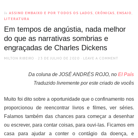
ASSINO EMBAIXO E POR TODOS OS LADOS
,
CRÔNICAS
,
ENSAIO
,
In
LITERATURA
Em tempos de angústia, nada melhor
do que as narrativas sombrias e
engraçadas de Charles Dickens
AUTHOR
POSTED
MILTON RIBEIRO
23 DE JULHO DE 2020
LEAVE A COMMENT
ON
Da coluna de JOSÉ ANDRÉS ROJO, no
El País
Traduzido livremente por este criado de vocês
Muito foi dito sobre a oportunidade que o confinamento nos
proporcionou de reencontrar livros e filmes, ver séries.
Falamos também das chances para começar a desenhar
ou escrever, para contar coisas, para ouvi-las. Ficamos em
casa para ajudar a conter o contágio da doença, e