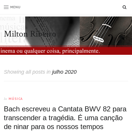
SE
MENU
Milton Ribeiro
Showing all posts in
julho 2020
MÚSICA
In
Bach escreveu a Cantata BWV 82 para
transcender a tragédia. É uma canção
de ninar para os nossos tempos