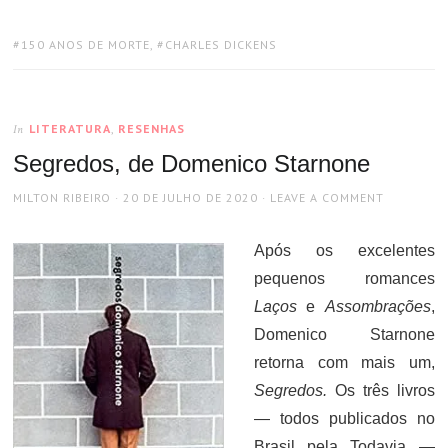
TAGS:
150 ANOS DE MORTE
,
CHARLES DICKENS
LITERATURA
,
RESENHAS
In
Segredos, de Domenico Starnone
AUTHOR
POSTED
MILTON RIBEIRO
20 DE JULHO DE 2020
LEAVE A COMMENT
ON
Após os excelentes
pequenos romances
Laços
e
Assombrações
,
Domenico Starnone
retorna com mais um,
Segredos.
Os três livros
— todos publicados no
Brasil pela Todavia —