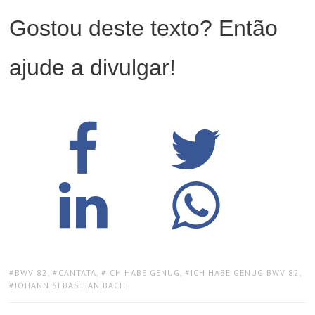
Gostou deste texto? Então
ajude a divulgar!
TAGS:
BWV 82
,
CANTATA
,
ICH HABE GENUG
,
ICH HABE GENUG BWV 82
,
JOHANN SEBASTIAN BACH