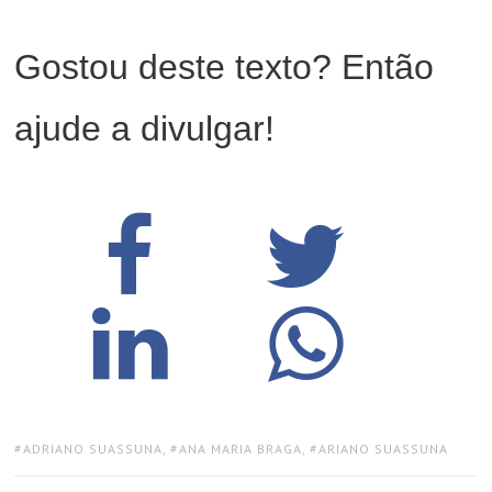
Gostou deste texto? Então
ajude a divulgar!
TAGS:
ADRIANO SUASSUNA
,
ANA MARIA BRAGA
,
ARIANO SUASSUNA