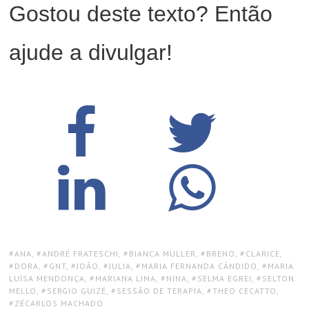
Gostou deste texto? Então
ajude a divulgar!
TAGS:
ANA
,
ANDRÉ FRATESCHI
,
BIANCA MULLER
,
BRENO
,
CLARICE
,
DORA
,
GNT
,
JOÃO
,
JULIA
,
MARIA FERNANDA CÂNDIDO
,
MARIA
LUÍSA MENDONÇA
,
MARIANA LIMA
,
NINA
,
SELMA EGREI
,
SELTON
MELLO
,
SERGIO GUIZÉ
,
SESSÃO DE TERAPIA
,
THEO CECATTO
,
ZÉCARLOS MACHADO