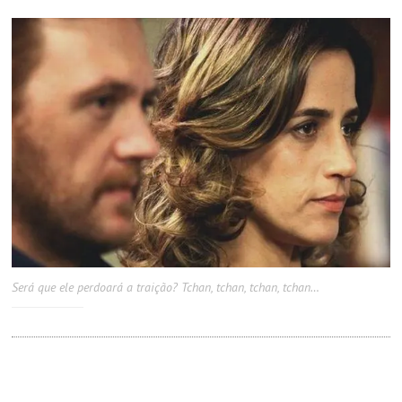
Será que ele perdoará a traição? Tchan, tchan, tchan, tchan…