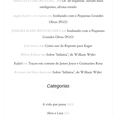
DIREITSTA COM ORGULHO...
em
Os “de esquerda” seriam mais
inteligentes, afirma estudo
angela beatriz s m vianna
em
Sonhando com o Pequenas Grandes
Obras (PGO)
JOSELMA ELENA SERPA SILVEIRA
em
Sonhando com o Pequenas
Grandes Obras (PGO)
João Inácio
em
Como sair de Repente para Kagar
Milton Ribeiro
em
Sobre “Infâmia”, de William Wyler
Rafael
em
Traços em comum de James Joyce e Guimarães Rosa
Rosimeri da Silva chaves
em
Sobre “Infâmia”, de William Wyler
Categorias
A vida que passa
(163)
Abra e Leia
(21)