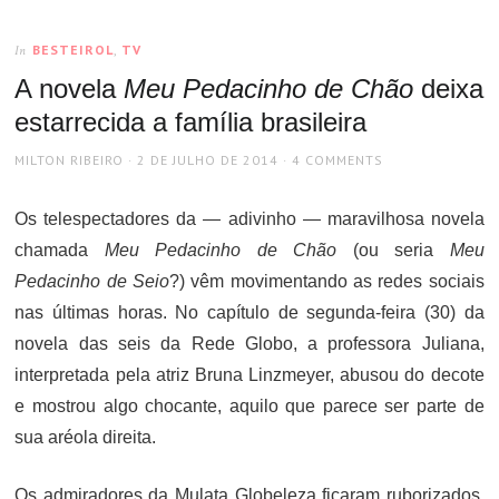
BESTEIROL
,
TV
In
A novela
Meu Pedacinho de Chão
deixa
estarrecida a família brasileira
AUTHOR
POSTED
MILTON RIBEIRO
2 DE JULHO DE 2014
4 COMMENTS
ON
Os telespectadores da — adivinho — maravilhosa novela
chamada
Meu Pedacinho de Chão
(ou seria
Meu
Pedacinho de Seio
?) vêm movimentando as redes sociais
nas últimas horas. No capítulo de segunda-feira (30) da
novela das seis da Rede Globo, a professora Juliana,
interpretada pela atriz Bruna Linzmeyer, abusou do decote
e mostrou algo chocante, aquilo que parece ser parte de
sua aréola direita.
Os admiradores da Mulata Globeleza ficaram ruborizados,