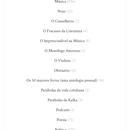
Música
(826)
Nojo
(63)
O Conselheiro
(2)
O Fracasso da Literatura
(4)
O Imprescindível na Música
(8)
O Monólogo Amoroso
(3)
O Violista
(5)
Obituário
(21)
Os 50 maiores livros (uma antologia pessoal)
(34)
Parábolas da vida cotidiana
(2)
Parábolas de Kafka
(2)
Podcasts
(1)
Poesia
(71)
Política
(591)