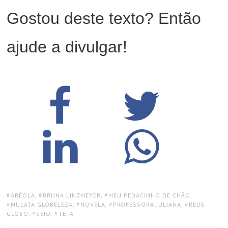
Gostou deste texto? Então
ajude a divulgar!
TAGS:
ARÉOLA
,
BRUNA LINZMEYER
,
MEU PEDACINHO DE CHÃO
,
MULATA GLOBELEZA
,
NOVELA
,
PROFESSORA JULIANA
,
REDE
GLOBO
,
SEIO
,
TETA