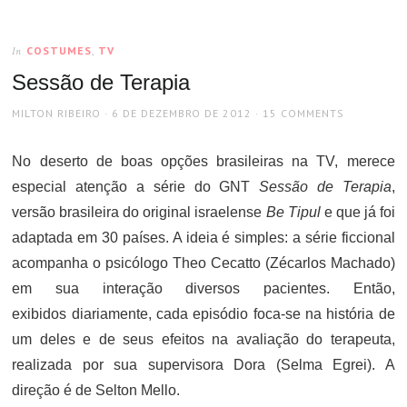
COSTUMES
,
TV
In
Sessão de Terapia
AUTHOR
POSTED
MILTON RIBEIRO
6 DE DEZEMBRO DE 2012
15 COMMENTS
ON
No deserto de boas opções brasileiras na TV, merece
especial atenção a série do GNT
Sessão de Terapia
,
versão brasileira do original israelense
Be Tipul
e que já foi
adaptada em 30 países. A ideia é simples: a série ficcional
acompanha o psicólogo Theo Cecatto (Zécarlos Machado)
em sua interação diversos pacientes. Então,
exibidos diariamente, cada episódio foca-se na história de
um deles e de seus efeitos na avaliação do terapeuta,
realizada por sua supervisora Dora (Selma Egrei). A
direção é de Selton Mello.