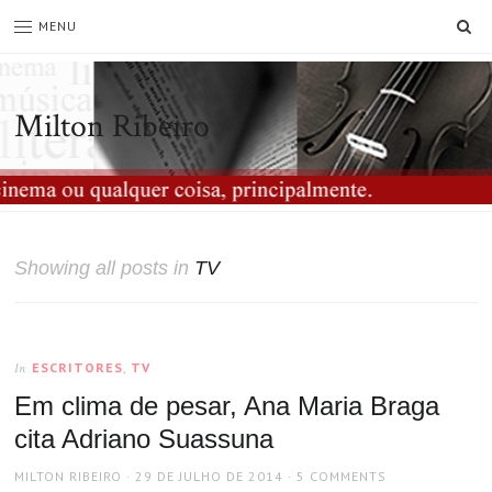
SE
MENU
Milton Ribeiro
Showing all posts in
TV
ESCRITORES
,
TV
In
Em clima de pesar, Ana Maria Braga
cita Adriano Suassuna
AUTHOR
POSTED
MILTON RIBEIRO
29 DE JULHO DE 2014
5 COMMENTS