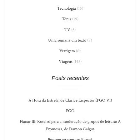
Tecnologia
(16)
Tênis
(19)
TV
(3)
Uma semana um texto
(8)
Vertigem
(6)
Viagens
(143)
Posts recentes
A Hora da Estrela, de Clarice Lispector (PGO VI)
PGO
Flanar III: Roteiro para a moderação de grupos de leitura: A
Promessa, de Damon Galgut
Por que eu compro livros?