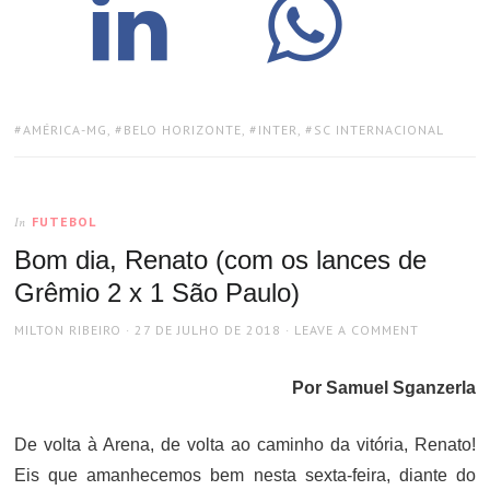
TAGS:
AMÉRICA-MG
,
BELO HORIZONTE
,
INTER
,
SC INTERNACIONAL
FUTEBOL
In
Bom dia, Renato (com os lances de
Grêmio 2 x 1 São Paulo)
AUTHOR
POSTED
MILTON RIBEIRO
27 DE JULHO DE 2018
LEAVE A COMMENT
ON
Por Samuel Sganzerla
De volta à Arena, de volta ao caminho da vitória, Renato!
Eis que amanhecemos bem nesta sexta-feira, diante do