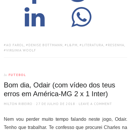
TAGS:
AO FAROL
,
DENISE BOTTMANN
,
L&PM
,
LITERATURA
,
RESENHA
,
VIRGINIA WOOLF
FUTEBOL
In
Bom dia, Odair (com vídeo dos teus
erros em América-MG 2 x 1 Inter)
AUTHOR
POSTED
MILTON RIBEIRO
27 DE JULHO DE 2018
LEAVE A COMMENT
ON
Nem vou perder muito tempo falando neste jogo, Odair.
Tenho que trabalhar. Te confesso que procurei Charles na