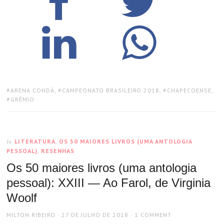
TAGS:
ARENA CONDÁ
,
CAMPEONATO BRASILEIRO 2018
,
CHAPECOENSE
,
GRÊMIO
LITERATURA
,
OS 50 MAIORES LIVROS (UMA ANTOLOGIA
In
PESSOAL)
,
RESENHAS
Os 50 maiores livros (uma antologia
pessoal): XXIII — Ao Farol, de Virginia
Woolf
AUTHOR
POSTED
MILTON RIBEIRO
27 DE JULHO DE 2018
1 COMMENT
ON