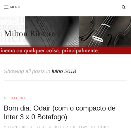
SE
MENU
Milton Ribeiro
Showing all posts in
julho 2018
FUTEBOL
In
Bom dia, Odair (com o compacto de
Inter 3 x 0 Botafogo)
AUTHOR
POSTED
MILTON RIBEIRO
31 DE JULHO DE 2018
LEAVE A COMMENT