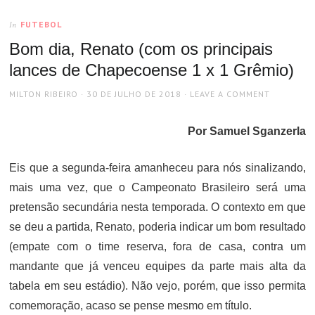
FUTEBOL
In
Bom dia, Renato (com os principais
lances de Chapecoense 1 x 1 Grêmio)
AUTHOR
POSTED
MILTON RIBEIRO
30 DE JULHO DE 2018
LEAVE A COMMENT
ON
Por Samuel Sganzerla
Eis que a segunda-feira amanheceu para nós sinalizando,
mais uma vez, que o Campeonato Brasileiro será uma
pretensão secundária nesta temporada. O contexto em que
se deu a partida, Renato, poderia indicar um bom resultado
(empate com o time reserva, fora de casa, contra um
mandante que já venceu equipes da parte mais alta da
tabela em seu estádio). Não vejo, porém, que isso permita
comemoração, acaso se pense mesmo em título.