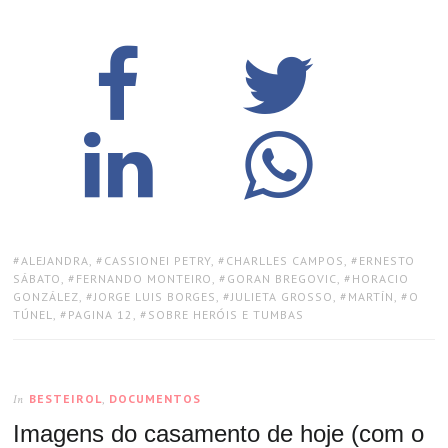
TAGS:
ALEJANDRA
,
CASSIONEI PETRY
,
CHARLLES CAMPOS
,
ERNESTO
SÁBATO
,
FERNANDO MONTEIRO
,
GORAN BREGOVIC
,
HORACIO
GONZÁLEZ
,
JORGE LUIS BORGES
,
JULIETA GROSSO
,
MARTÍN
,
O
TÚNEL
,
PAGINA 12
,
SOBRE HERÓIS E TUMBAS
BESTEIROL
,
DOCUMENTOS
In
Imagens do casamento de hoje (com o