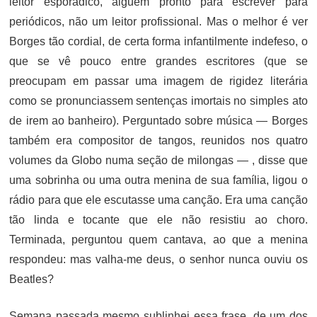
leitor esporádico, alguém pronto para escrever para
periódicos, não um leitor profissional. Mas o melhor é ver
Borges tão cordial, de certa forma infantilmente indefeso, o
que se vê pouco entre grandes escritores (que se
preocupam em passar uma imagem de rigidez literária
como se pronunciassem sentenças imortais no simples ato
de irem ao banheiro). Perguntado sobre música — Borges
também era compositor de tangos, reunidos nos quatro
volumes da Globo numa seção de milongas — , disse que
uma sobrinha ou uma outra menina de sua família, ligou o
rádio para que ele escutasse uma canção. Era uma canção
tão linda e tocante que ele não resistiu ao choro.
Terminada, perguntou quem cantava, ao que a menina
respondeu: mas valha-me deus, o senhor nunca ouviu os
Beatles?
Semana passada mesmo sublinhei essa frase, de um dos