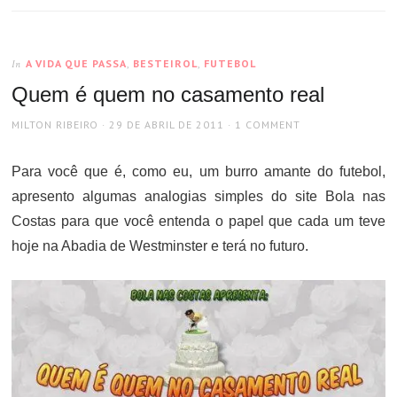
A VIDA QUE PASSA
,
BESTEIROL
,
FUTEBOL
In
Quem é quem no casamento real
AUTHOR
POSTED
MILTON RIBEIRO
29 DE ABRIL DE 2011
1 COMMENT
ON
Para você que é, como eu, um burro amante do futebol,
apresento algumas analogias simples do site Bola nas
Costas para que você entenda o papel que cada um teve
hoje na Abadia de Westminster e terá no futuro.