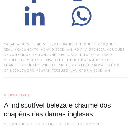
TAGS:
ABADIA DE WESTMINSTER
,
ALEXANDER MCQUEEN
,
BOQUETE
REAL
,
CASAMENTO
,
DAVID BECKHAM
,
DIANA SPENCER
,
DUQUES
DE CAMBRIDGE
,
ELTON JOHN
,
FOTOS
,
INGLATERRA
,
KATE
MIDDLETON
,
LADY DI
,
PALÁCIO DE BUCKINGHAM
,
PRÍNCIPE
CHARLES
,
PRÍNCÍPE WILLIAM
,
REAL
,
REALEZA
,
ROYAL SCHOOL
OF NEEDLEWORK
,
SARAH FERGUSON
,
VICTORIA BECKHAM
BESTEIROL
In
A indiscutível beleza e charme dos
chapéus das damas inglesas
AUTHOR
POSTED
MILTON RIBEIRO
29 DE ABRIL DE 2011
13 COMMENTS
ON