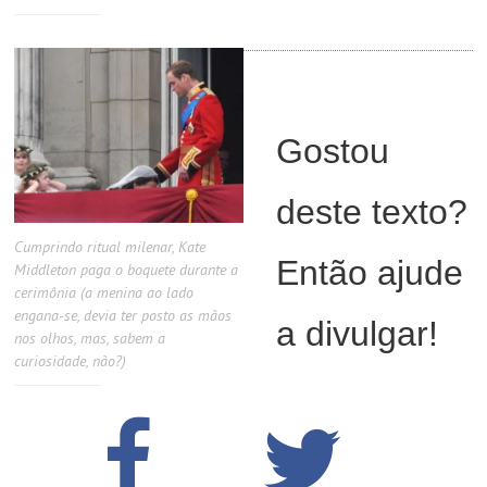
Gostou
deste texto?
Cumprindo ritual milenar, Kate
Então ajude
Middleton paga o boquete durante a
cerimônia (a menina ao lado
engana-se, devia ter posto as mãos
a divulgar!
nos olhos, mas, sabem a
curiosidade, não?)