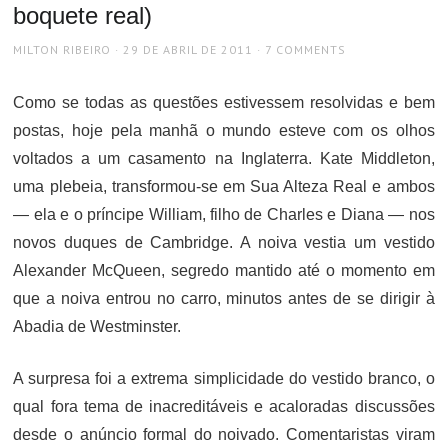
boquete real)
AUTHOR
POSTED
MILTON RIBEIRO
29 DE ABRIL DE 2011
7 COMMENTS
ON
Como se todas as questões estivessem resolvidas e bem
postas, hoje pela manhã o mundo esteve com os olhos
voltados a um casamento na Inglaterra. Kate Middleton,
uma plebeia, transformou-se em Sua Alteza Real e ambos
— ela e o príncipe William, filho de Charles e Diana — nos
novos duques de Cambridge. A noiva vestia um vestido
Alexander McQueen, segredo mantido até o momento em
que a noiva entrou no carro, minutos antes de se dirigir à
Abadia de Westminster.
A surpresa foi a extrema simplicidade do vestido branco, o
qual fora tema de inacreditáveis e acaloradas discussões
desde o anúncio formal do noivado. Comentaristas viram