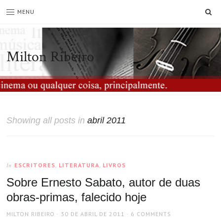
SE
MENU
Milton Ribeiro
Showing all posts in
abril 2011
ESCRITORES
,
LITERATURA
,
LIVROS
In
Sobre Ernesto Sabato, autor de duas
obras-primas, falecido hoje
AUTHOR
POSTED
MILTON RIBEIRO
30 DE ABRIL DE 2011
6 COMMENTS