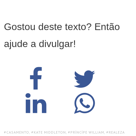
Gostou deste texto? Então
ajude a divulgar!
TAGS:
CASAMENTO
,
KATE MIDDLETON
,
PRÍNCÍPE WILLIAM
,
REALEZA