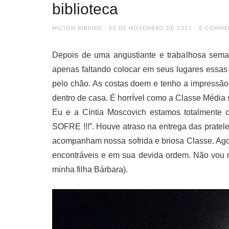
biblioteca
AUTHOR
POSTED
MILTON RIBEIRO
30 DE NOVEMBRO DE 2012
6 COMME
ON
Depois de uma angustiante e trabalhosa seman
apenas faltando colocar em seus lugares essas
pelo chão. As costas doem e tenho a impressã
dentro de casa. É horrível como a Classe Média so
Eu e a Cíntia Moscovich estamos totalmente
SOFRE !!!”. Houve atraso na entrega das pratel
acompanham nossa sofrida e briosa Classe. Agora
encontráveis e em sua devida ordem. Não vou 
minha filha Bárbara).