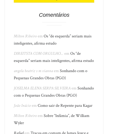
Comentários
Milton Ribeiro
em
Os “de esquerda” seriam mais
inteligentes, afirma estudo
DIREITSTA COM ORGULHO...
em
Os “de
esquerda” seriam mais inteligentes, afirma estudo
angela beatriz s m vianna
em
Sonhando com o
Pequenas Grandes Obras (PGO)
JOSELMA ELENA SERPA SILVEIRA
em
Sonhando
com o Pequenas Grandes Obras (PGO)
João Inácio
em
Como sair de Repente para Kagar
Milton Ribeiro
em
Sobre “Infâmia”, de William
Wyler
Rafael
em
Traços em comum de James Joyce e