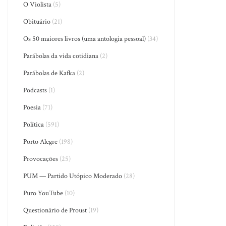
O Violista
(5)
Obituário
(21)
Os 50 maiores livros (uma antologia pessoal)
(34)
Parábolas da vida cotidiana
(2)
Parábolas de Kafka
(2)
Podcasts
(1)
Poesia
(71)
Política
(591)
Porto Alegre
(198)
Provocações
(25)
PUM — Partido Utópico Moderado
(28)
Puro YouTube
(10)
Questionário de Proust
(19)