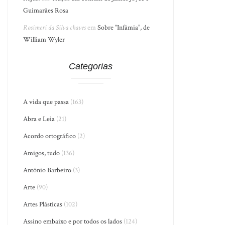
Guimarães Rosa
Rosimeri da Silva chaves
em
Sobre “Infâmia”, de
William Wyler
Categorias
A vida que passa
(163)
Abra e Leia
(21)
Acordo ortográfico
(2)
Amigos, tudo
(136)
António Barbeiro
(3)
Arte
(90)
Artes Plásticas
(102)
Assino embaixo e por todos os lados
(124)