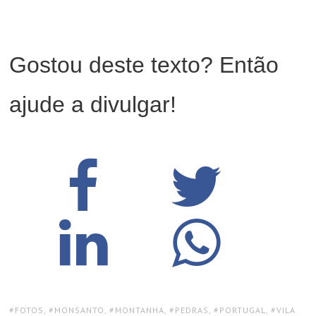
Gostou deste texto? Então
ajude a divulgar!
TAGS:
FOTOS
,
MONSANTO
,
MONTANHA
,
PEDRAS
,
PORTUGAL
,
VILA