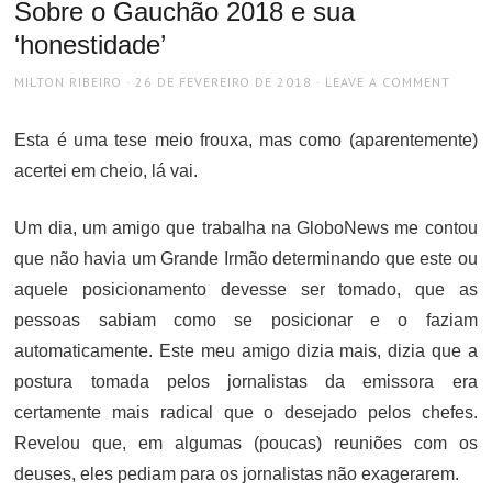
Sobre o Gauchão 2018 e sua
‘honestidade’
AUTHOR
POSTED
MILTON RIBEIRO
26 DE FEVEREIRO DE 2018
LEAVE A COMMENT
ON
Esta é uma tese meio frouxa, mas como (aparentemente)
acertei em cheio, lá vai.
Um dia, um amigo que trabalha na GloboNews me contou
que não havia um Grande Irmão determinando que este ou
aquele posicionamento devesse ser tomado, que as
pessoas sabiam como se posicionar e o faziam
automaticamente. Este meu amigo dizia mais, dizia que a
postura tomada pelos jornalistas da emissora era
certamente mais radical que o desejado pelos chefes.
Revelou que, em algumas (poucas) reuniões com os
deuses, eles pediam para os jornalistas não exagerarem.