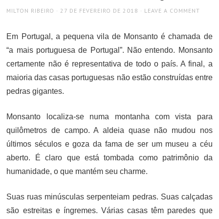
AUTHOR
POSTED
MILTON RIBEIRO
27 DE FEVEREIRO DE 2018
LEAVE A COMMENT
ON
Em Portugal, a pequena vila de Monsanto é chamada de
“a mais portuguesa de Portugal”. Não entendo. Monsanto
certamente não é representativa de todo o país. A final, a
maioria das casas portuguesas não estão construídas entre
pedras gigantes.
Monsanto localiza-se numa montanha com vista para
quilômetros de campo. A aldeia quase não mudou nos
últimos séculos e goza da fama de ser um museu a céu
aberto. É claro que está tombada como patrimônio da
humanidade, o que mantém seu charme.
Suas ruas minúsculas serpenteiam pedras. Suas calçadas
são estreitas e íngremes. Várias casas têm paredes que