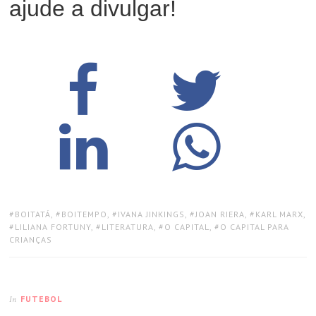
ajude a divulgar!
TAGS:
BOITATÁ
,
BOITEMPO
,
IVANA JINKINGS
,
JOAN RIERA
,
KARL MARX
,
LILIANA FORTUNY
,
LITERATURA
,
O CAPITAL
,
O CAPITAL PARA
CRIANÇAS
FUTEBOL
In