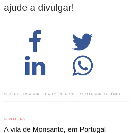
ajude a divulgar!
TAGS:
COPA LIBERTADORES DA AMÉRICA 2018
,
DEFENSOR
,
GRÊMIO
VIAGENS
In
A vila de Monsanto, em Portugal