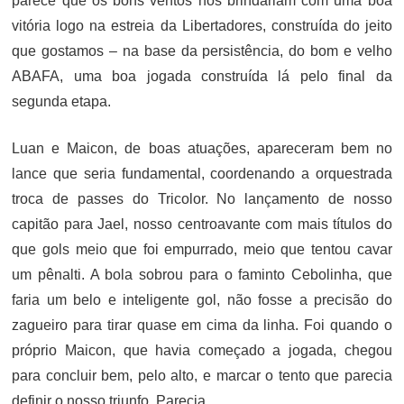
parece que os bons ventos nos brindariam com uma boa
vitória logo na estreia da Libertadores, construída do jeito
que gostamos – na base da persistência, do bom e velho
ABAFA, uma boa jogada construída lá pelo final da
segunda etapa.
Luan e Maicon, de boas atuações, apareceram bem no
lance que seria fundamental, coordenando a orquestrada
troca de passes do Tricolor. No lançamento de nosso
capitão para Jael, nosso centroavante com mais títulos do
que gols meio que foi empurrado, meio que tentou cavar
um pênalti. A bola sobrou para o faminto Cebolinha, que
faria um belo e inteligente gol, não fosse a precisão do
zagueiro para tirar quase em cima da linha. Foi quando o
próprio Maicon, que havia começado a jogada, chegou
para concluir bem, pelo alto, e marcar o tento que parecia
definir o nosso triunfo. Parecia.