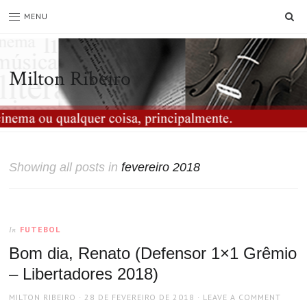
SE
MENU
Milton Ribeiro
Showing all posts in
fevereiro 2018
FUTEBOL
In
Bom dia, Renato (Defensor 1×1 Grêmio
– Libertadores 2018)
AUTHOR
POSTED
MILTON RIBEIRO
28 DE FEVEREIRO DE 2018
LEAVE A COMMENT