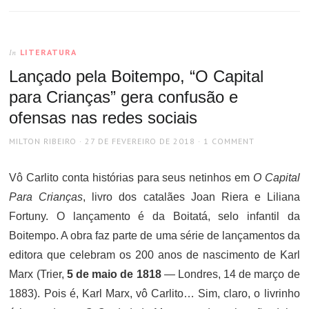
LITERATURA
In
Lançado pela Boitempo, “O Capital
para Crianças” gera confusão e
ofensas nas redes sociais
AUTHOR
POSTED
MILTON RIBEIRO
27 DE FEVEREIRO DE 2018
1 COMMENT
ON
Vô Carlito conta histórias para seus netinhos em
O Capital
Para Crianças
, livro dos catalães Joan Riera e Liliana
Fortuny. O lançamento é da Boitatá, selo infantil da
Boitempo. A obra faz parte de uma série de lançamentos da
editora que celebram os 200 anos de nascimento de Karl
Marx (Trier,
5 de maio de 1818
— Londres, 14 de março de
1883). Pois é, Karl Marx, vô Carlito… Sim, claro, o livrinho