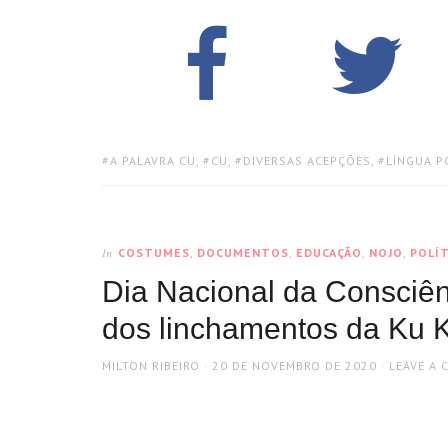
TAGS:
A PALAVRA CU
,
CU
,
DIVERSAS ACEPÇÕES
,
LÍNGUA 
COSTUMES
,
DOCUMENTOS
,
EDUCAÇÃO
,
NOJO
,
POLÍT
In
Dia Nacional da Consciên
dos linchamentos da Ku K
AUTHOR
POSTED
MILTON RIBEIRO
20 DE NOVEMBRO DE 2020
LEAVE A
ON