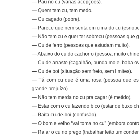
— Pau no cu (várias acepções).
— Quem tem cu, tem medo.
— Cu cagado (pobre).
— Parece que nem senta em cima do cu (esnobe
— Não tem cu e quer ter sobrecu (pessoas que 
— Cu de ferro (pessoas que estudam muito).
— Abaixo do cu do cachorro (pessoa muito chine
— Cu de arrasto (cagalhão, bunda mole. baba ov
— Cu de boi (situação sem freio, sem limites).
— Tá com cu que é uma rosa (pessoa que está 
grande prejuízo).
— Não tem merda no cu pra cagar (é metido).
— Estar com o cu fazendo bico (estar de buxo c
— Baita cu-de-boi (confusão).
— O bom e velho “vai toma no cu” (embora contr
— Ralar o cu no prego (trabalhar feito um conde