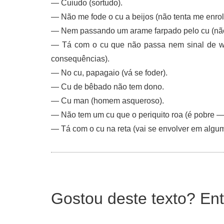
— Cuiudo (sortudo).
— Não me fode o cu a beijos (não tenta me enrol
— Nem passando um arame farpado pelo cu (não 
— Tá com o cu que não passa nem sinal de wi-
consequências).
— No cu, papagaio (vá se foder).
— Cu de bêbado não tem dono.
— Cu man (homem asqueroso).
— Não tem um cu que o periquito roa (é pobre 
— Tá com o cu na reta (vai se envolver em algu
Gostou deste texto? Ent