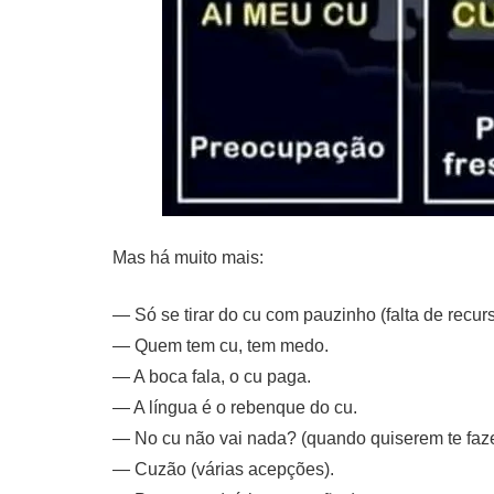
Mas há muito mais:
— Só se tirar do cu com pauzinho (falta de recurs
— Quem tem cu, tem medo.
— A boca fala, o cu paga.
— A língua é o rebenque do cu.
— No cu não vai nada? (quando quiserem te faze
— Cuzão (várias acepções).