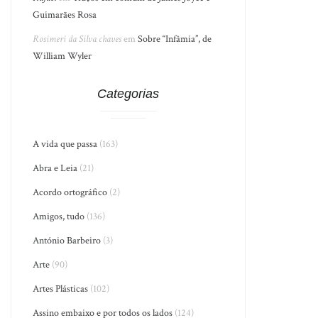
Guimarães Rosa
Rosimeri da Silva chaves
em
Sobre “Infâmia”, de
William Wyler
Categorias
A vida que passa
(163)
Abra e Leia
(21)
Acordo ortográfico
(2)
Amigos, tudo
(136)
António Barbeiro
(3)
Arte
(90)
Artes Plásticas
(102)
Assino embaixo e por todos os lados
(124)