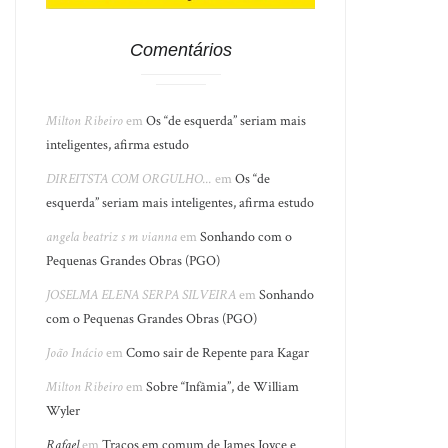
Comentários
Milton Ribeiro
em
Os “de esquerda” seriam mais
inteligentes, afirma estudo
DIREITSTA COM ORGULHO...
em
Os “de
esquerda” seriam mais inteligentes, afirma estudo
angela beatriz s m vianna
em
Sonhando com o
Pequenas Grandes Obras (PGO)
JOSELMA ELENA SERPA SILVEIRA
em
Sonhando
com o Pequenas Grandes Obras (PGO)
João Inácio
em
Como sair de Repente para Kagar
Milton Ribeiro
em
Sobre “Infâmia”, de William
Wyler
Rafael
em
Traços em comum de James Joyce e