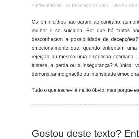
AUTHOR
POSTED
MILTON RIBEIRO
31 DE MARÇO DE 2026
LEAVE A COM
ON
Os feminicídios não param, ao contrário, aumen
mulher e se suicidou. Por que há tantos ho
desconhecem a possibilidade de decepções?
emocionalmente que, quando enfrentam uma 
rejeição ou mesmo uma discussão cotidiana –,
tristeza, a perda ou a insegurança? A única “
demonstrar indignação ou intensidade emocional
Tudo o que escrevi é muito óbvio, mas porque e
Gostou deste texto? Ent