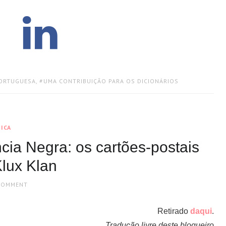
PORTUGUESA
,
UMA CONTRIBUIÇÃO PARA OS DICIONÁRIOS
ICA
cia Negra: os cartões-postais
lux Klan
 COMMENT
Retirado
daqui
.
Tradução livre deste blogueiro