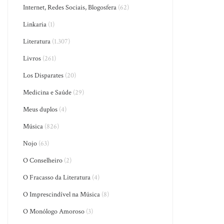
Internet, Redes Sociais, Blogosfera
(62)
Linkaria
(1)
Literatura
(1.307)
Livros
(261)
Los Disparates
(20)
Medicina e Saúde
(29)
Meus duplos
(4)
Música
(826)
Nojo
(63)
O Conselheiro
(2)
O Fracasso da Literatura
(4)
O Imprescindível na Música
(8)
O Monólogo Amoroso
(3)