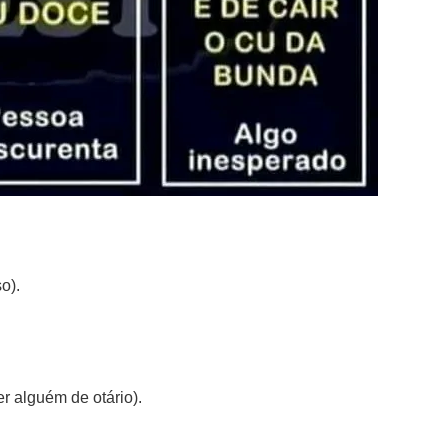
o).
r alguém de otário).