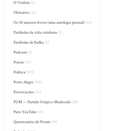
O Violista
(5)
Obituário
(21)
Os 50 maiores livros (uma antologia pessoal)
(34)
Parábolas da vida cotidiana
(2)
Parábolas de Kafka
(2)
Podcasts
(1)
Poesia
(71)
Política
(591)
Porto Alegre
(198)
Provocações
(25)
PUM — Partido Utópico Moderado
(28)
Puro YouTube
(10)
Questionário de Proust
(19)