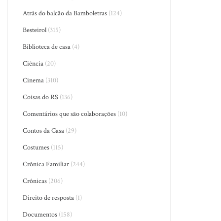
Atrás do balcão da Bamboletras
(124)
Besteirol
(315)
Biblioteca de casa
(4)
Ciência
(20)
Cinema
(310)
Coisas do RS
(136)
Comentários que são colaborações
(10)
Contos da Casa
(29)
Costumes
(115)
Crônica Familiar
(244)
Crônicas
(206)
Direito de resposta
(1)
Documentos
(158)