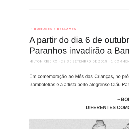
RUMORES E RECLAMES
In
A partir do dia 6 de outu
Paranhos invadirão a Bam
AUTHOR
POSTED
MILTON RIBEIRO
28 DE SETEMBRO DE 2018
1 COMME
ON
Em comemoração ao Mês das Crianças, no próxim
Bamboletras e a artista porto-alegrense Cláu P
~ BO
DIFERENTES COM