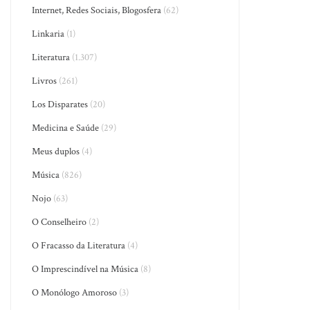
Internet, Redes Sociais, Blogosfera
(62)
Linkaria
(1)
Literatura
(1.307)
Livros
(261)
Los Disparates
(20)
Medicina e Saúde
(29)
Meus duplos
(4)
Música
(826)
Nojo
(63)
O Conselheiro
(2)
O Fracasso da Literatura
(4)
O Imprescindível na Música
(8)
O Monólogo Amoroso
(3)