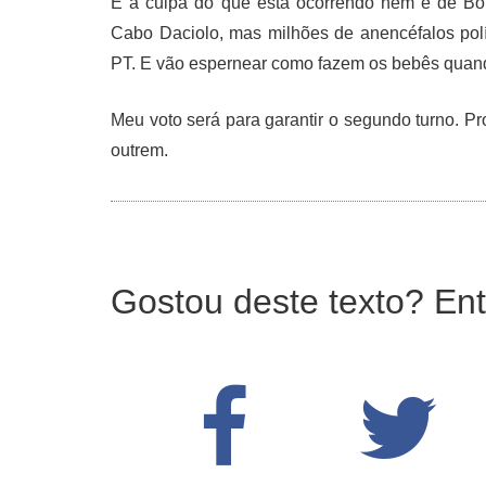
E a culpa do que está ocorrendo nem é de Bolso
Cabo Daciolo, mas milhões de anencéfalos polí
PT. E vão espernear como fazem os bebês quand
Meu voto será para garantir o segundo turno. P
outrem.
Gostou deste texto? Ent