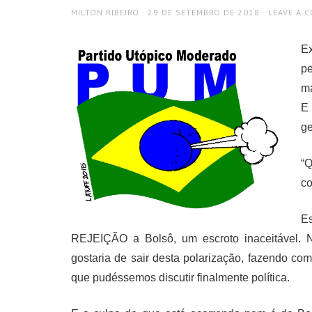
AUTHOR
POSTED
MILTON RIBEIRO
29 DE SETEMBRO DE 2018
LEAVE A 
ON
E
pe
ma
E
ge
“Q
co
E
REJEIÇÃO a Bolsô, um escroto inaceitável. 
gostaria de sair desta polarização, fazendo c
que pudéssemos discutir finalmente política.