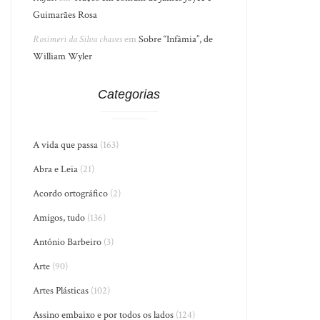
Guimarães Rosa
Rosimeri da Silva chaves
em
Sobre “Infâmia”, de
William Wyler
Categorias
A vida que passa
(163)
Abra e Leia
(21)
Acordo ortográfico
(2)
Amigos, tudo
(136)
António Barbeiro
(3)
Arte
(90)
Artes Plásticas
(102)
Assino embaixo e por todos os lados
(124)