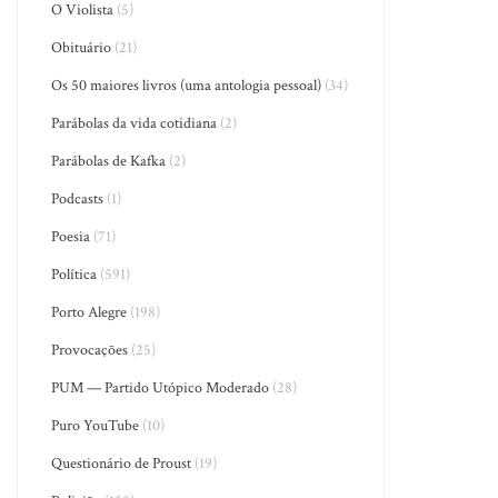
O Violista
(5)
Obituário
(21)
Os 50 maiores livros (uma antologia pessoal)
(34)
Parábolas da vida cotidiana
(2)
Parábolas de Kafka
(2)
Podcasts
(1)
Poesia
(71)
Política
(591)
Porto Alegre
(198)
Provocações
(25)
PUM — Partido Utópico Moderado
(28)
Puro YouTube
(10)
Questionário de Proust
(19)