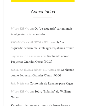
Comentários
Milton Ribeiro
em
Os “de esquerda” seriam mais
inteligentes, afirma estudo
DIREITSTA COM ORGULHO...
em
Os “de
esquerda” seriam mais inteligentes, afirma estudo
angela beatriz s m vianna
em
Sonhando com o
Pequenas Grandes Obras (PGO)
JOSELMA ELENA SERPA SILVEIRA
em
Sonhando
com o Pequenas Grandes Obras (PGO)
João Inácio
em
Como sair de Repente para Kagar
Milton Ribeiro
em
Sobre “Infâmia”, de William
Wyler
Rafael
em
Traços em comum de James Joyce e