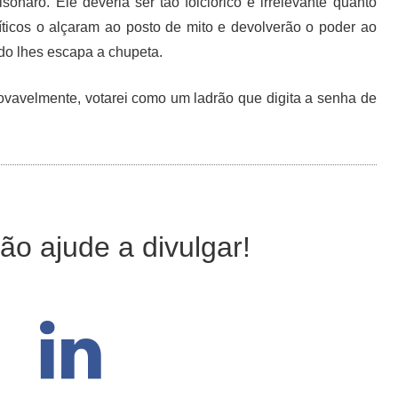
naro. Ele deveria ser tão folclórico e irrelevante quanto
ticos o alçaram ao posto de mito e devolverão o poder ao
o lhes escapa a chupeta.
rovavelmente, votarei como um ladrão que digita a senha de
ão ajude a divulgar!