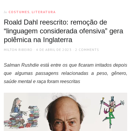
COSTUMES
,
LITERATURA
In
Roald Dahl reescrito: remoção de
“linguagem considerada ofensiva” gera
polêmica na Inglaterra
AUTHOR
POSTED
MILTON RIBEIRO
4 DE ABRIL DE 2023
2 COMMENTS
ON
Salman Rushdie está entre os que ficaram irritados depois
que algumas passagens relacionadas a peso, gênero,
saúde mental e raça foram reescritas