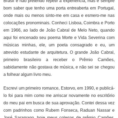
Brasil e não pretendo repetir a experiência, mas é sempre
bom saber que tenho uma porta entreaberta em Portugal,
onde mais ou menos sinto-me em casa e esmero-me nas
colocações pronominais. Conheci Lisboa, Coimbra e Porto
em 1966, ao lado de João Cabral de Melo Neto, quando
aqui foi encenado seu poema Morte e Vida Severina com
músicas minhas, ele, um poeta consagrado e eu, um
atrevido estudante de arquitetura. O grande João Cabral,
primeiro brasileiro a receber o Prêmio Camões,
sabidamente não gostava de música, e não sei se chegou
a folhear algum livro meu.
Escrevi um primeiro romance, Estorvo, em 1990, e publicá-
lo foi para mim como me arriscar novamente no escritório
do meu pai em busca de sua aprovação. Contei dessa vez
com padrinhos como Rubem Fonseca, Raduan Nassar e
José Saramago, hoje meus colegas de prêmio Camões.