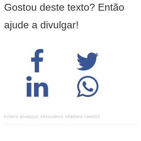
Gostou deste texto? Então
ajude a divulgar!
TAGS:
CHICO BUARQUE
,
DISCURSO
,
PRÊMIO CAMÕES