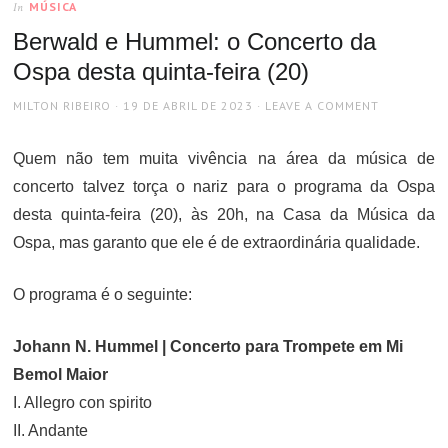
MÚSICA
In
Berwald e Hummel: o Concerto da
Ospa desta quinta-feira (20)
AUTHOR
POSTED
MILTON RIBEIRO
19 DE ABRIL DE 2023
LEAVE A COMMENT
ON
Quem não tem muita vivência na área da música de
concerto talvez torça o nariz para o programa da Ospa
desta quinta-feira (20), às 20h, na Casa da Música da
Ospa, mas garanto que ele é de extraordinária qualidade.
O programa é o seguinte:
Johann N. Hummel | Concerto para Trompete em Mi
Bemol Maior
I. Allegro con spirito
II. Andante