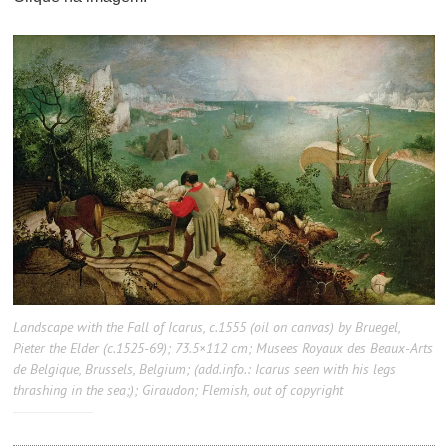
Landscape with the Fall of Icarus, c.1555 (oil on canvas) by Bruegel,
Pieter the Elder (c.1525-69); 73.5×112 cm; Musees Royaux des Beaux-Arts
de Belgique, Brussels, Belgium; (add.info.: Icarus seen with his legs
thrashing in the sea;); Giraudon; Flemish, out of copyright