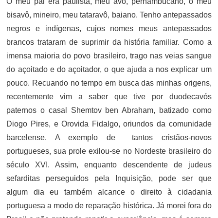
O meu pai era paulista, meu avô, pernambucano, o meu
bisavô, mineiro, meu tataravô, baiano. Tenho antepassados
negros e indígenas, cujos nomes meus antepassados
brancos trataram de suprimir da história familiar. Como a
imensa maioria do povo brasileiro, trago nas veias sangue
do açoitado e do açoitador, o que ajuda a nos explicar um
pouco. Recuando no tempo em busca das minhas origens,
recentemente vim a saber que tive por duodecavós
paternos o casal Shemtov ben Abraham, batizado como
Diogo Pires, e Orovida Fidalgo, oriundos da comunidade
barcelense. A exemplo de tantos cristãos-novos
portugueses, sua prole exilou-se no Nordeste brasileiro do
século XVI. Assim, enquanto descendente de judeus
sefarditas perseguidos pela Inquisição, pode ser que
algum dia eu também alcance o direito à cidadania
portuguesa a modo de reparação histórica. Já morei fora do