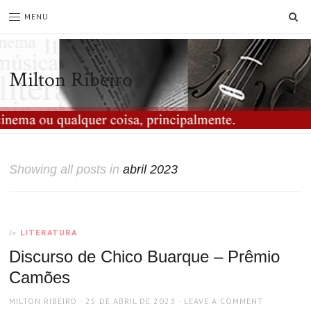
SE
MENU
Milton Ribeiro
Showing all posts in
abril 2023
LITERATURA
In
Discurso de Chico Buarque – Prêmio
Camões
AUTHOR
POSTED
MILTON RIBEIRO
25 DE ABRIL DE 2023
LEAVE A COMMENT