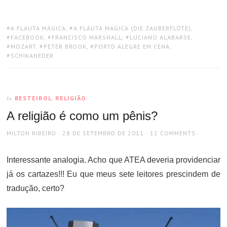
TAGS:
A FLAUTA MÁGICA
,
A FLÁUTA MÁGICA (DIE ZAUBERFLÖTE)
,
FACEBOOK
,
FRANCISCO MARSHALL
,
LUCIANO ALABARSE
,
MOZART
,
PETER BROOK
,
PORTO ALEGRE EM CENA
,
SCHIKANEDER
BESTEIROL
,
RELIGIÃO
In
A religião é como um pênis?
AUTHOR
POSTED
MILTON RIBEIRO
28 DE SETEMBRO DE 2011
12 COMMENTS
ON
Interessante analogia. Acho que ATEA deveria providenciar
já os cartazes!!! Eu que meus sete leitores prescindem de
tradução, certo?