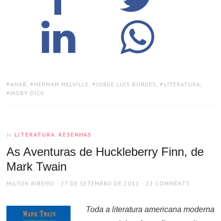
TAGS:
AHAB
,
HERMAN MELVILLE
,
JORGE LUIS BORGES
,
LITERATURA
,
MOBY DICK
LITERATURA
,
RESENHAS
In
As Aventuras de Huckleberry Finn, de
Mark Twain
AUTHOR
POSTED
MILTON RIBEIRO
27 DE SETEMBRO DE 2011
22 COMMENTS
ON
Toda a literatura americana moderna