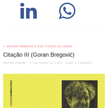
ASSINO EMBAIXO E POR TODOS OS LADOS
In
Citação III (Goran Bregović)
AUTHOR
POSTED
MILTON RIBEIRO
17 DE JUNHO DE 2025
LEAVE A COMMENT
ON