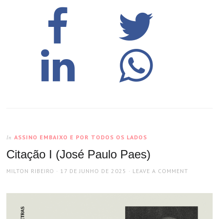
ASSINO EMBAIXO E POR TODOS OS LADOS
In
Citação I (José Paulo Paes)
AUTHOR
POSTED
MILTON RIBEIRO
17 DE JUNHO DE 2025
LEAVE A COMMENT
ON