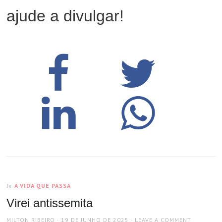
ajude a divulgar!
A VIDA QUE PASSA
In
Virei antissemita
AUTHOR
POSTED
MILTON RIBEIRO
19 DE JUNHO DE 2025
LEAVE A COMMENT