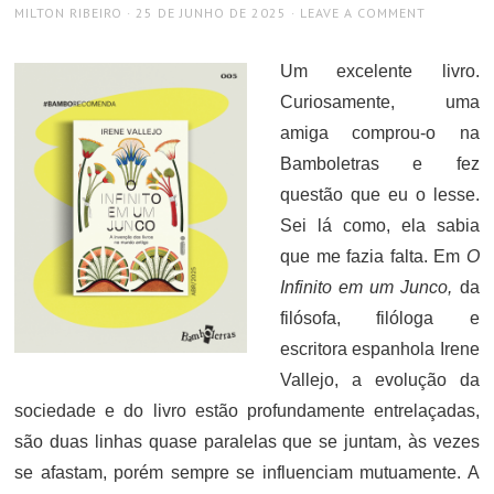
AUTHOR
POSTED
MILTON RIBEIRO
25 DE JUNHO DE 2025
LEAVE A COMMENT
ON
Um excelente livro.
Curiosamente, uma
amiga comprou-o na
Bamboletras e fez
questão que eu o lesse.
Sei lá como, ela sabia
que me fazia falta. Em
O
Infinito em um Junco,
da
filósofa, filóloga e
escritora espanhola Irene
Vallejo, a evolução da
sociedade e do livro estão profundamente entrelaçadas,
são duas linhas quase paralelas que se juntam, às vezes
se afastam, porém sempre se influenciam mutuamente. A