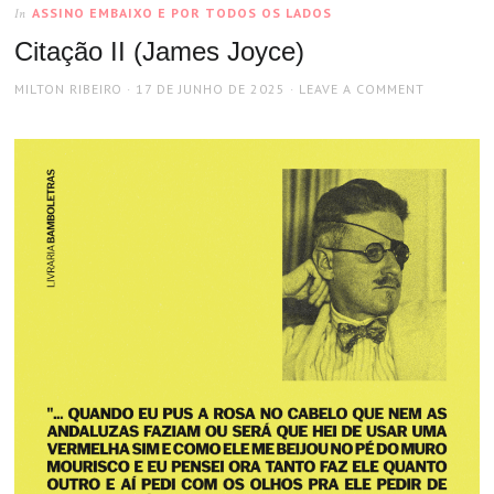
ASSINO EMBAIXO E POR TODOS OS LADOS
In
Citação II (James Joyce)
AUTHOR
POSTED
MILTON RIBEIRO
17 DE JUNHO DE 2025
LEAVE A COMMENT
ON