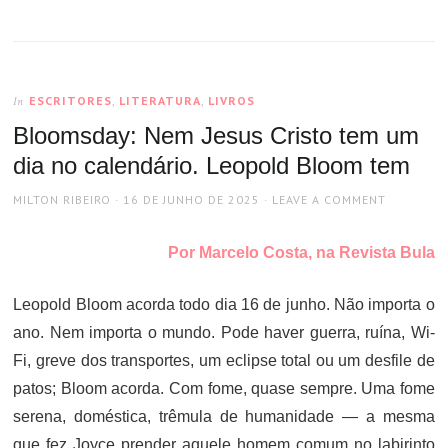
ESCRITORES
,
LITERATURA
,
LIVROS
In
Bloomsday: Nem Jesus Cristo tem um
dia no calendário. Leopold Bloom tem
AUTHOR
POSTED
MILTON RIBEIRO
16 DE JUNHO DE 2025
LEAVE A COMMENT
ON
Por Marcelo Costa, na Revista Bula
Leopold Bloom acorda todo dia 16 de junho. Não importa o
ano. Nem importa o mundo. Pode haver guerra, ruína, Wi-
Fi, greve dos transportes, um eclipse total ou um desfile de
patos; Bloom acorda. Com fome, quase sempre. Uma fome
serena, doméstica, trêmula de humanidade — a mesma
que fez Joyce prender aquele homem comum no labirinto