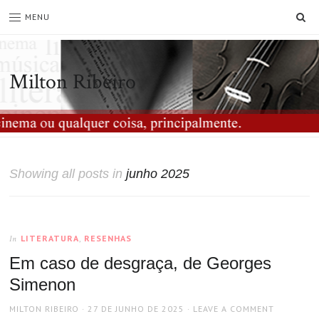
SE
MENU
Milton Ribeiro
Showing all posts in
junho 2025
LITERATURA
,
RESENHAS
In
Em caso de desgraça, de Georges
Simenon
AUTHOR
POSTED
MILTON RIBEIRO
27 DE JUNHO DE 2025
LEAVE A COMMENT