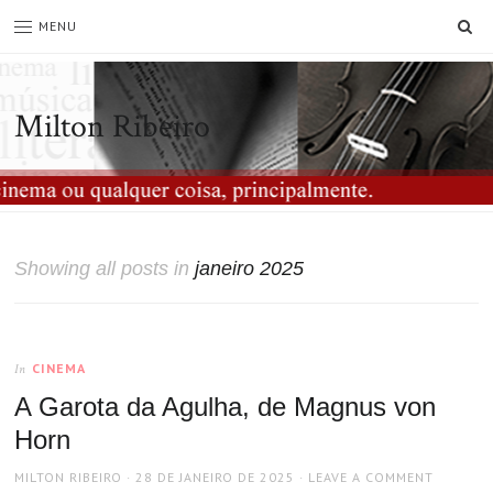
SE
MENU
Milton Ribeiro
Showing all posts in
janeiro 2025
CINEMA
In
A Garota da Agulha, de Magnus von
Horn
AUTHOR
POSTED
MILTON RIBEIRO
28 DE JANEIRO DE 2025
LEAVE A COMMENT