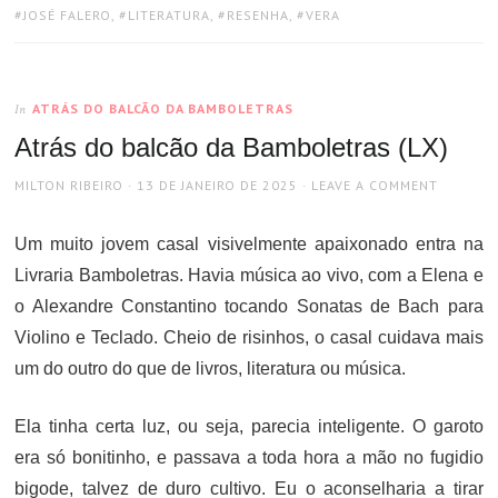
TAGS:
JOSÉ FALERO
,
LITERATURA
,
RESENHA
,
VERA
ATRÁS DO BALCÃO DA BAMBOLETRAS
In
Atrás do balcão da Bamboletras (LX)
AUTHOR
POSTED
MILTON RIBEIRO
13 DE JANEIRO DE 2025
LEAVE A COMMENT
ON
Um muito jovem casal visivelmente apaixonado entra na
Livraria Bamboletras. Havia música ao vivo, com a Elena e
o Alexandre Constantino tocando Sonatas de Bach para
Violino e Teclado. Cheio de risinhos, o casal cuidava mais
um do outro do que de livros, literatura ou música.
Ela tinha certa luz, ou seja, parecia inteligente. O garoto
era só bonitinho, e passava a toda hora a mão no fugidio
bigode, talvez de duro cultivo. Eu o aconselharia a tirar