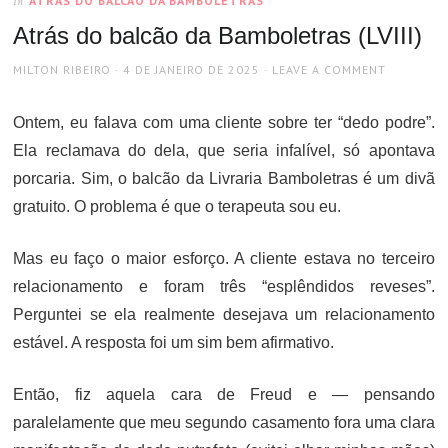
ATRÁS DO BALCÃO DA BAMBOLETRAS
In
Atrás do balcão da Bamboletras (LVIII)
AUTHOR
POSTED
MILTON RIBEIRO
4 DE JANEIRO DE 2025
LEAVE A COMMENT
ON
Ontem, eu falava com uma cliente sobre ter “dedo podre”.
Ela reclamava do dela, que seria infalível, só apontava
porcaria. Sim, o balcão da Livraria Bamboletras é um divã
gratuito. O problema é que o terapeuta sou eu.
Mas eu faço o maior esforço. A cliente estava no terceiro
relacionamento e foram três “esplêndidos reveses”.
Perguntei se ela realmente desejava um relacionamento
estável. A resposta foi um sim bem afirmativo.
Então, fiz aquela cara de Freud e — pensando
paralelamente que meu segundo casamento fora uma clara