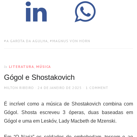
TAGS:
A GAROTA DA AGULHA
,
MAGNUS VON HORN
LITERATURA
,
MÚSICA
In
Gógol e Shostakovich
AUTHOR
POSTED
MILTON RIBEIRO
24 DE JANEIRO DE 2025
1 COMMENT
ON
É incrível como a música de Shostakovich combina com
Gógol. Shosta escreveu 3 óperas, duas baseadas em
Gógol e uma em Leskóv, Lady Macbeth de Mzenski.
Em “O Nariz” os soldados de embebedam, tossem e ao