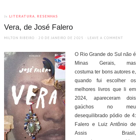
LITERATURA
,
RESENHAS
In
Vera, de José Falero
AUTHOR
POSTED
MILTON RIBEIRO
20 DE JANEIRO DE 2025
LEAVE A COMMENT
ON
O Rio Grande do Sul não é
Minas Gerais, mas
costuma ter bons autores e,
quando fui escolher os
melhores livros que li em
2024, apareceram dois
gaúchos no meu
desequilibrado pódio de 4:
Falero e Luiz Antônio de
Assis Brasil,