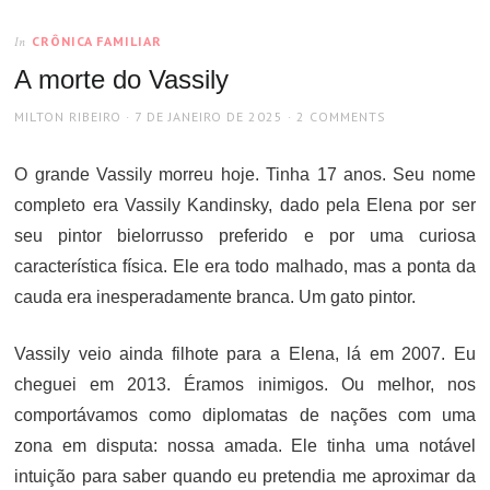
CRÔNICA FAMILIAR
In
A morte do Vassily
AUTHOR
POSTED
MILTON RIBEIRO
7 DE JANEIRO DE 2025
2 COMMENTS
ON
O grande Vassily morreu hoje. Tinha 17 anos. Seu nome
completo era Vassily Kandinsky, dado pela Elena por ser
seu pintor bielorrusso preferido e por uma curiosa
característica física. Ele era todo malhado, mas a ponta da
cauda era inesperadamente branca. Um gato pintor.
Vassily veio ainda filhote para a Elena, lá em 2007. Eu
cheguei em 2013. Éramos inimigos. Ou melhor, nos
comportávamos como diplomatas de nações com uma
zona em disputa: nossa amada. Ele tinha uma notável
intuição para saber quando eu pretendia me aproximar da