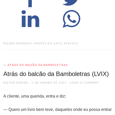
TAGS:
ELENA ROMANOV
,
MORTE DO GATO
,
VASSILY
ATRÁS DO BALCÃO DA BAMBOLETRAS
In
Atrás do balcão da Bamboletras (LVIX)
AUTHOR
POSTED
MILTON RIBEIRO
5 DE JANEIRO DE 2025
LEAVE A COMMENT
ON
A cliente, uma querida, entra e diz:
— Quero um livro bem leve, daqueles onde eu possa entrar