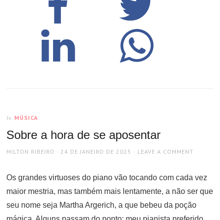
MÚSICA
In
Sobre a hora de se aposentar
AUTHOR
POSTED
MILTON RIBEIRO
24 DE JANEIRO DE 2025
LEAVE A COMMENT
ON
Os grandes virtuoses do piano vão tocando com cada vez
maior mestria, mas também mais lentamente, a não ser que
seu nome seja Martha Argerich, a que bebeu da poção
mágica. Alguns passam do ponto: meu pianista preferido,