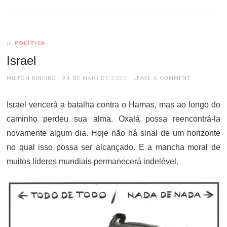
POLÍTICA
In
Israel
AUTHOR
POSTED
MILTON RIBEIRO
24 DE MAIO DE 2025
LEAVE A COMMENT
ON
Israel vencerá a batalha contra o Hamas, mas ao longo do
caminho perdeu sua alma. Oxalá possa reencontrá-la
novamente algum dia. Hoje não há sinal de um horizonte
no qual isso possa ser alcançado. E a mancha moral de
muitos líderes mundiais permanecerá indelével.