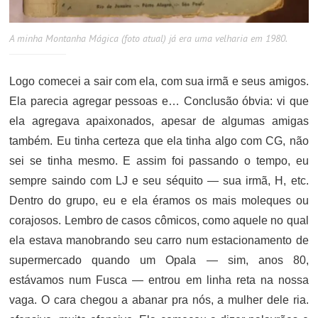
A minha Montanha Mágica (foto atual) já era uma velharia em 1980.
Logo comecei a sair com ela, com sua irmã e seus amigos.
Ela parecia agregar pessoas e… Conclusão óbvia: vi que
ela agregava apaixonados, apesar de algumas amigas
também. Eu tinha certeza que ela tinha algo com CG, não
sei se tinha mesmo. E assim foi passando o tempo, eu
sempre saindo com LJ e seu séquito — sua irmã, H, etc.
Dentro do grupo, eu e ela éramos os mais moleques ou
corajosos. Lembro de casos cômicos, como aquele no qual
ela estava manobrando seu carro num estacionamento de
supermercado quando um Opala — sim, anos 80,
estávamos num Fusca — entrou em linha reta na nossa
vaga. O cara chegou a abanar pra nós, a mulher dele ria.