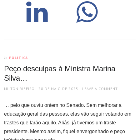
POLÍTICA
In
Peço desculpas à Ministra Marina
Silva…
AUTHOR
POSTED
MILTON RIBEIRO
28 DE MAIO DE 2025
LEAVE A COMMENT
ON
… pelo que ouviu ontem no Senado. Sem melhorar a
educação geral das pessoas, elas vão seguir votando em
trastes que farão aquilo. Aliás, já tivemos um traste
presidente. Mesmo assim, fiquei envergonhado e peço