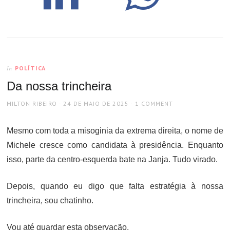
POLÍTICA
In
Da nossa trincheira
AUTHOR
POSTED
MILTON RIBEIRO
24 DE MAIO DE 2025
1 COMMENT
ON
Mesmo com toda a misoginia da extrema direita, o nome de
Michele cresce como candidata à presidência. Enquanto
isso, parte da centro-esquerda bate na Janja. Tudo virado.
Depois, quando eu digo que falta estratégia à nossa
trincheira, sou chatinho.
Vou até guardar esta observação.