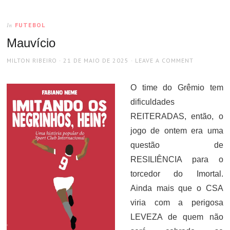
FUTEBOL
In
Mauvício
AUTHOR
POSTED
MILTON RIBEIRO
21 DE MAIO DE 2025
LEAVE A COMMENT
ON
O time do Grêmio tem
dificuldades
REITERADAS, então, o
jogo de ontem era uma
questão de
RESILIÊNCIA para o
torcedor do Imortal.
Ainda mais que o CSA
viria com a perigosa
LEVEZA de quem não