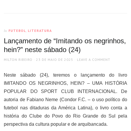
FUTEBOL
,
LITERATURA
In
Lançamento de “Imitando os negrinhos,
hein?” neste sábado (24)
AUTHOR
POSTED
MILTON RIBEIRO
23 DE MAIO DE 2025
LEAVE A COMMENT
ON
Neste sábado (24), teremos o lançamento do livro
IMITANDO OS NEGRINHOS, HEIN? – UMA HISTÓRIA
POPULAR DO SPORT CLUB INTERNACIONAL. De
autoria de Fabiano Neme (Condor F.C. – o uso político do
futebol nas ditaduras da América Latina), o livro conta a
história do Clube do Povo do Rio Grande do Sul pela
perspectiva da cultura popular e de arquibancada.