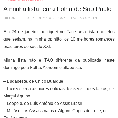
A minha lista, cara Folha de São Paulo
AUTHOR
POSTED
MILTON RIBEIRO
26 DE MAIO DE 2025
LEAVE A COMMENT
ON
Em 24 de janeiro, publiquei no Face uma lista daqueles
que seriam, na minha opinião, os 10 melhores romances
brasileiros do século XXI.
Minha lista não é TÃO diferente da publicada neste
domingo pela Folha. A ordem é alfabética.
– Budapeste, de Chico Buarque
– Eu receberia as piores notícias dos seus lindos lábios, de
Marçal Aquino
– Leopold, de Luís Antônio de Assis Brasil
– Minúsculos Assassinatos e Alguns Copos de Leite, de