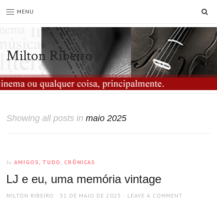
SE
MENU
Milton Ribeiro
Showing all posts in
maio 2025
AMIGOS, TUDO
,
CRÔNICAS
In
LJ e eu, uma memória vintage
AUTHOR
POSTED
MILTON RIBEIRO
31 DE MAIO DE 2025
LEAVE A COMMENT
ON