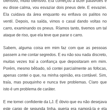
ofensivo, muito ofensivo. Ela começou a dizer palavrões e
eu disse calma, vou esvaziar dois pneus dele. E esvaziei.
Ela cuidava da área enquanto eu enfiava os palitos no
ventil. Depois, na saída, vimos o casal dando voltas no
carro, examinando os pneus. Ríamos tanto, tivemos um tal
ataque de riso, que ela teve que parar o carro.
Sabem, alguma coisa em mim faz com que as pessoas
passem a me contar segredos. E eu não sou nada discreto,
muitas vezes traí a confiança que depositaram em mim.
Porém, mesmo bêbado, só contei parcialmente as fofocas,
apenas contei o que, na minha opinião, era contável. Sim,
traía, mas pouquinho e nunca tive problemas. Claro que
isto é um problema de caráter.
E me tornei confidente da LJ. É óbvio que eu não desejava
este cargo de segunda linha, queria era namorá-la e ela