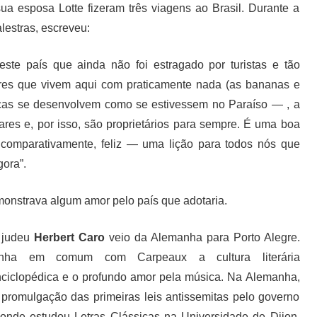
ua esposa Lotte fizeram três viagens ao Brasil. Durante a
lestras, escreveu:
este país que ainda não foi estragado por turistas e tão
bres que vivem aqui com praticamente nada (as bananas e
nças se desenvolvem como se estivessem no Paraíso — , a
lares e, por isso, são proprietários para sempre. É uma boa
 comparativamente, feliz — uma lição para todos nós que
gora”.
onstrava algum amor pelo país que adotaria.
 judeu
Herbert Caro
veio da Alemanha para Porto Alegre.
inha em comum com Carpeaux a cultura literária
ciclopédica e o profundo amor pela música. Na Alemanha,
 promulgação das primeiras leis antissemitas pelo governo
, onde estudou Letras Clássicas na Universidade de Dijon.