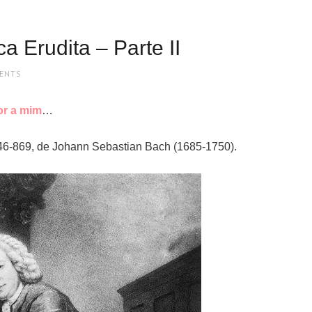
a Erudita – Parte II
ENTS
or a mim
…
6-869, de Johann Sebastian Bach (1685-1750).