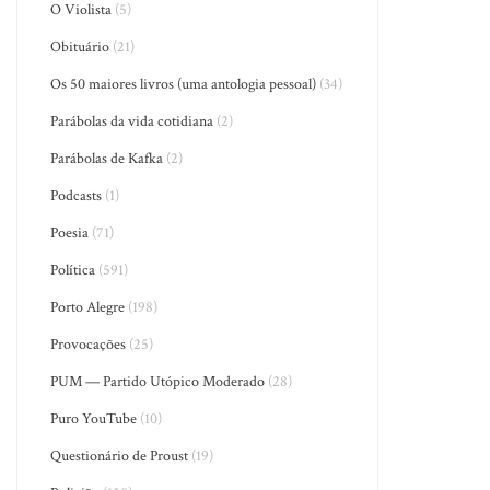
O Violista
(5)
Obituário
(21)
Os 50 maiores livros (uma antologia pessoal)
(34)
Parábolas da vida cotidiana
(2)
Parábolas de Kafka
(2)
Podcasts
(1)
Poesia
(71)
Política
(591)
Porto Alegre
(198)
Provocações
(25)
PUM — Partido Utópico Moderado
(28)
Puro YouTube
(10)
Questionário de Proust
(19)