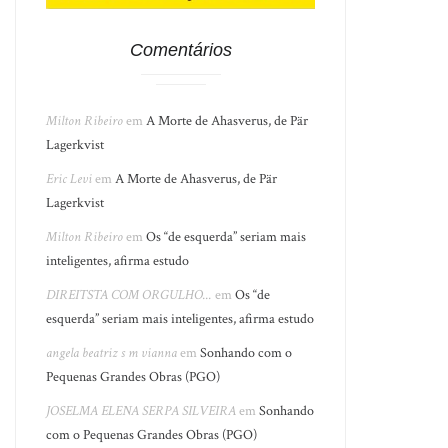
Comentários
Milton Ribeiro
em
A Morte de Ahasverus, de Pär
Lagerkvist
Eric Levi
em
A Morte de Ahasverus, de Pär
Lagerkvist
Milton Ribeiro
em
Os “de esquerda” seriam mais
inteligentes, afirma estudo
DIREITSTA COM ORGULHO...
em
Os “de
esquerda” seriam mais inteligentes, afirma estudo
angela beatriz s m vianna
em
Sonhando com o
Pequenas Grandes Obras (PGO)
JOSELMA ELENA SERPA SILVEIRA
em
Sonhando
com o Pequenas Grandes Obras (PGO)