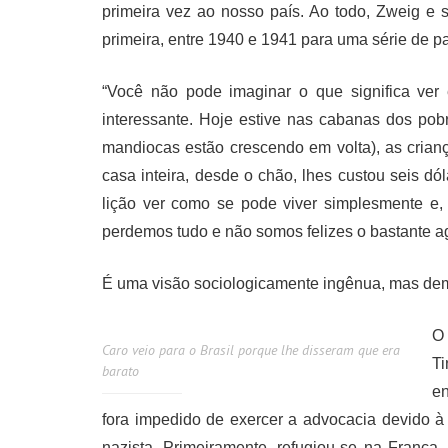
primeira vez ao nosso país. Ao todo, Zweig e s
primeira, entre 1940 e 1941 para uma série de pa
“Você não pode imaginar o que significa ver 
interessante. Hoje estive nas cabanas dos po
mandiocas estão crescendo em volta), as cria
casa inteira, desde o chão, lhes custou seis dó
lição ver como se pode viver simplesmente e,
perdemos tudo e não somos felizes o bastante a
É uma visão sociologicamente ingênua, mas dem
O
Caro veio para o Brasil porque lhe disseram que era
T
barato
en
fora impedido de exercer a advocacia devido à
nazista. Primeiramente, refugiou-se na França