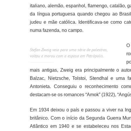
italiano, alemão, espanhol, flamengo, catalão, g
da língua portuguesa quando chegou ao Brasil
judeu e mãe católica. Identificava-se como cat
numa fazenda, no campo.
O 
Stefan Zweig veio para uma série de palestras,
ro
voltou e morou com a esposa em Petrópolis.
po
mais antigas, Zweig era principalmente o autor
Balzac, Nietzsche, Tolstoi, Stendhal e uma 
Antonieta. Conseguiu o reconhecimento com
destacam-se os romances “Amok” (1922), “Angúst
Em 1934 deixou o país e passou a viver na Ingl
britânico. Com o início da Segunda Guerra Mund
Atlântico em 1940 e se estabeleceu nos Est