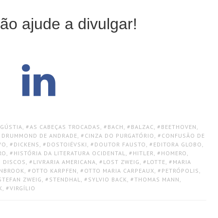
ão ajude a divulgar!
GÚSTIA
,
AS CABEÇAS TROCADAS
,
BACH
,
BALZAC
,
BEETHOVEN
,
 DRUMMOND DE ANDRADE
,
CINZA DO PURGATÓRIO
,
CONFUSÃO DE
VO
,
DICKENS
,
DOSTOIÉVSKI
,
DOUTOR FAUSTO
,
EDITORA GLOBO
,
RO
,
HISTÓRIA DA LITERATURA OCIDENTAL
,
HITLER
,
HOMERO
,
S DISCOS
,
LIVRARIA AMERICANA
,
LOST ZWEIG
,
LOTTE
,
MARIA
ENBROOK
,
OTTO KARPFEN
,
OTTO MARIA CARPEAUX
,
PETRÓPOLIS
,
STEFAN ZWEIG
,
STENDHAL
,
SYLVIO BACK
,
THOMAS MANN
,
K
,
VIRGÍLIO