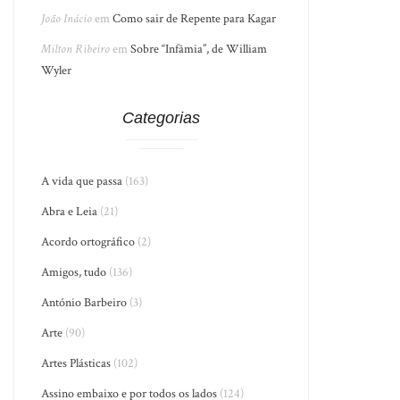
João Inácio
em
Como sair de Repente para Kagar
Milton Ribeiro
em
Sobre “Infâmia”, de William
Wyler
Categorias
A vida que passa
(163)
Abra e Leia
(21)
Acordo ortográfico
(2)
Amigos, tudo
(136)
António Barbeiro
(3)
Arte
(90)
Artes Plásticas
(102)
Assino embaixo e por todos os lados
(124)