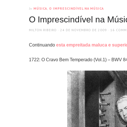
MÚSICA
,
O IMPRESCINDÍVEL NA MÚSICA
In
O Imprescindível na Músic
AUTHOR
POSTED
MILTON RIBEIRO
24 DE NOVEMBRO DE 2009
16 COMM
ON
Continuando
esta empreitada maluca e superi
1722: O Cravo Bem Temperado (Vol.1) – BWV 84