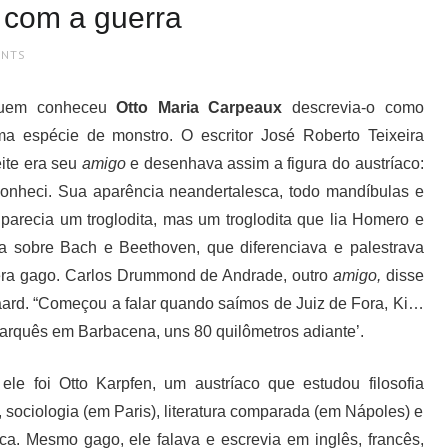
 com a guerra
ENTS
uem conheceu
Otto Maria Carpeaux
descrevia-o como
a espécie de monstro. O escritor José Roberto Teixeira
ite era seu
amigo
e desenhava assim a figura do austríaco:
onheci. Sua aparência neandertalesca, todo mandíbulas e
: parecia um troglodita, mas um troglodita que lia Homero e
ava sobre Bach e Beethoven, que diferenciava e palestrava
ra gago. Carlos Drummond de Andrade, outro
amigo,
disse
gaard. “Começou a falar quando saímos de Juiz de Fora, Ki…
rquês em Barbacena, uns 80 quilômetros adiante’.
ele foi Otto Karpfen, um austríaco que estudou filosofia
 sociologia (em Paris), literatura comparada (em Nápoles) e
ica. Mesmo gago, ele falava e escrevia em inglês, francês,