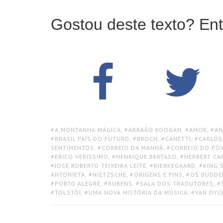
Gostou deste texto? Ent
TAGS:
A MONTANHA MÁGICA
,
ABRAÃO KOOGAN
,
AMOK
,
AN
BRASIL PAÍS DO FUTURO
,
BROCH
,
CANETTI
,
CARLOS
SENTIMENTOS
,
CORREIO DA MANHÃ
,
CORREIO DO PO
ERICO VERISSIMO
,
HENRIQUE BERTASO
,
HERBERT CA
JOSÉ ROBERTO TEIXEIRA LEITE
,
KIERKEGAARD
,
KING`
ANTONIETA
,
NIETZSCHE
,
ORIGENS E FINS
,
OS BUDD
PORTO ALEGRE
,
RUBENS
,
SALA DOS TRADUTORES
,
TOLSTÓI
,
UMA NOVA HISTÓRIA DA MÚSICA
,
VAN DYC