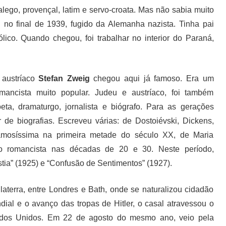
alego, provençal, latim e servo-croata. Mas não sabia muito
 no final de 1939, fugido da Alemanha nazista. Tinha pai
ólico. Quando chegou, foi trabalhar no interior do Paraná,
austríaco
Stefan Zweig
chegou aqui já famoso. Era um
mancista muito popular. Judeu e austríaco, foi também
eta, dramaturgo, jornalista e biógrafo. Para as gerações
 de biografias. Escreveu várias: de Dostoiévski, Dickens,
famosíssima na primeira metade do século XX, de Maria
o romancista nas décadas de 20 e 30. Neste período,
ia” (1925) e “Confusão de Sentimentos” (1927).
aterra, entre Londres e Bath, onde se naturalizou cidadão
ial e o avanço das tropas de Hitler, o casal atravessou o
ados Unidos. Em 22 de agosto do mesmo ano, veio pela