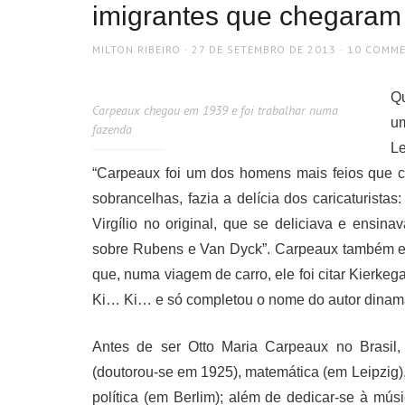
imigrantes que chegaram
AUTHOR
POSTED
MILTON RIBEIRO
27 DE SETEMBRO DE 2013
10 COMM
ON
Q
Carpeaux chegou em 1939 e foi trabalhar numa
um
fazenda
Le
“Carpeaux foi um dos homens mais feios que c
sobrancelhas, fazia a delícia dos caricaturistas
Virgílio no original, que se deliciava e ensin
sobre Rubens e Van Dyck”. Carpeaux também e
que, numa viagem de carro, ele foi citar Kierke
Ki… Ki… e só completou o nome do autor dinama
Antes de ser Otto Maria Carpeaux no Brasil, 
(doutorou-se em 1925), matemática (em Leipzig),
política (em Berlim); além de dedicar-se à mús