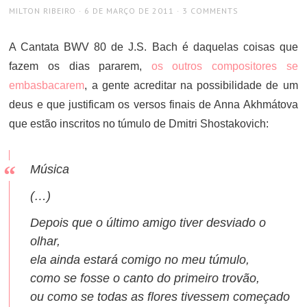
AUTHOR
POSTED
MILTON RIBEIRO
6 DE MARÇO DE 2011
3 COMMENTS
ON
A Cantata BWV 80 de J.S. Bach é daquelas coisas que
fazem os dias pararem,
os outros compositores se
embasbacarem
, a gente acreditar na possibilidade de um
deus e que justificam os versos finais de Anna Akhmátova
que estão inscritos no túmulo de Dmitri Shostakovich:
Música
(…)
Depois que o último amigo tiver desviado o
olhar,
ela ainda estará comigo no meu túmulo,
como se fosse o canto do primeiro trovão,
ou como se todas as flores tivessem começado