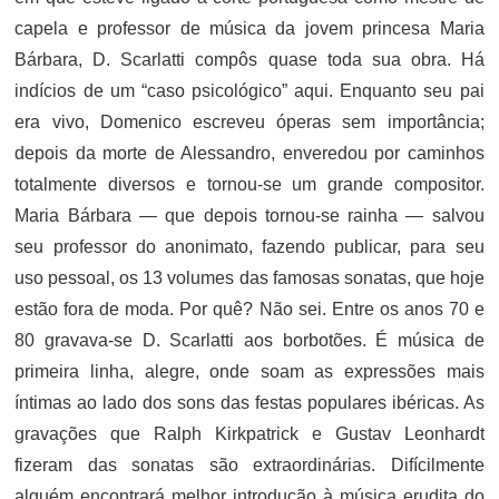
capela e professor de música da jovem princesa Maria
Bárbara, D. Scarlatti compôs quase toda sua obra. Há
indícios de um “caso psicológico” aqui. Enquanto seu pai
era vivo, Domenico escreveu óperas sem importância;
depois da morte de Alessandro, enveredou por caminhos
totalmente diversos e tornou-se um grande compositor.
Maria Bárbara — que depois tornou-se rainha — salvou
seu professor do anonimato, fazendo publicar, para seu
uso pessoal, os 13 volumes das famosas sonatas, que hoje
estão fora de moda. Por quê? Não sei. Entre os anos 70 e
80 gravava-se D. Scarlatti aos borbotões. É música de
primeira linha, alegre, onde soam as expressões mais
íntimas ao lado dos sons das festas populares ibéricas. As
gravações que Ralph Kirkpatrick e Gustav Leonhardt
fizeram das sonatas são extraordinárias. Difícilmente
alguém encontrará melhor introdução à música erudita do