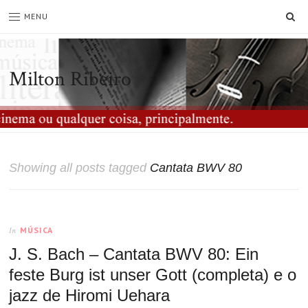
SE
MENU
Milton Ribeiro
Showing all posts tagged
Cantata BWV 80
MÚSICA
In
J. S. Bach – Cantata BWV 80: Ein
feste Burg ist unser Gott (completa) e o
jazz de Hiromi Uehara