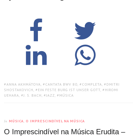
TAGS:
ANNA AKHMÁTOVA
,
CANTATA BWV 80
,
COMPLETA
,
DMITRI
SHOSTAKOVICH
,
EIN FESTE BURG IST UNSER GOTT
,
HIROMI
UEHARA
,
J. S. BACH
,
JAZZ
,
MÚSICA
MÚSICA
,
O IMPRESCINDÍVEL NA MÚSICA
In
O Imprescindível na Música Erudita –