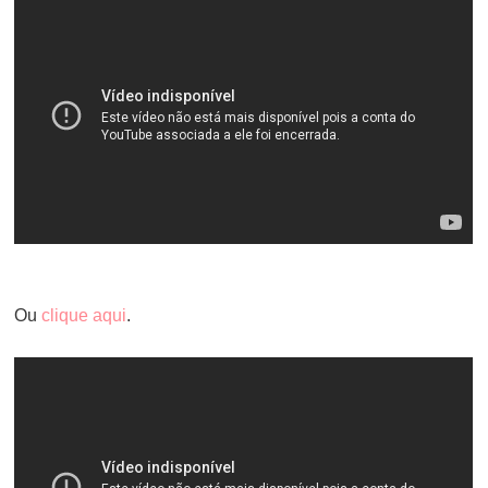
Ou
clique aqui
.