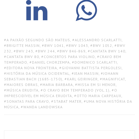
TAGS:
A PAIXÃO SEGUNDO SÃO MATEUS
,
ALESSANDRO SCARLATTI
,
BRIGITTE MASSIN
,
BWV 1041
,
BWV 1043
,
BWV 1052
,
BWV
232
,
BWV 243
,
BWV 244
,
BWV 846-869
,
CANTATA BWV 140
,
CANTATA BWV 80
,
CONCERTOS PARA VIOLINO
,
CRAVO BEM
TEMPERADO
,
DANIEL CHORZEMPA
,
DOMENICO SCARLATTI
,
EDITORA NOVA FRONTEIRA
,
GIOVANNI BATTISTA PERGOLESI
,
HISTÓRIA DA MÚSICA OCIDENTAL
,
JEAN MASSIN
,
JOHANN
SEBASTIAN BACH (1685-1750)
,
KARL GEIRINGER
,
MAGNIFICAT
,
MAIORES OBRAS
,
MARIA BÁRBARA
,
MISSA EM SI MENOR
,
MÚSICA ERUDITA
,
O CRAVO BEM TEMPERADO (VOL.1)
,
O
IMPRESCIDÍVEL EM MÚSICA ERUDITA
,
OTTO MARIA CARPEAUX
,
SONATAS PARA CRAVO
,
STABAT MATER
,
UMA NOVA HISTÓRIA DA
MÚSICA
,
WANDA LANDOWSKA