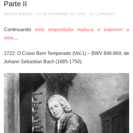
Parte II
AUTHOR
POSTED
MILTON RIBEIRO
24 DE NOVEMBRO DE 2009
16 COMMENTS
ON
Continuando
esta empreitada maluca e superior a
mim
…
1722: O Cravo Bem Temperado (Vol.1) – BWV 846-869, de
Johann Sebastian Bach (1685-1750).