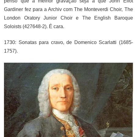
penso que a melhor gravação seja a que John Eliot
Gardiner fez para a Archiv com The Monteverdi Choir, The
London Oratory Junior Choir e The English Baroque
Soloists (427648-2). É cara.
1730: Sonatas para cravo, de Domenico Scarlatti (1685-
1757).