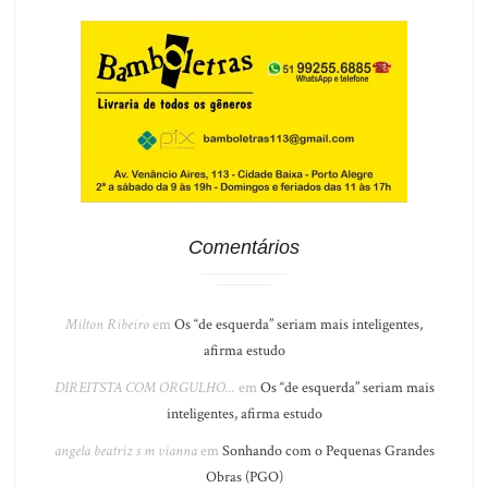
Comentários
Milton Ribeiro
em
Os “de esquerda” seriam mais inteligentes,
afirma estudo
DIREITSTA COM ORGULHO...
em
Os “de esquerda” seriam mais
inteligentes, afirma estudo
angela beatriz s m vianna
em
Sonhando com o Pequenas Grandes
Obras (PGO)