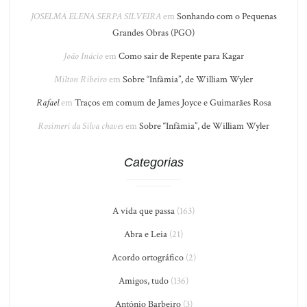
JOSELMA ELENA SERPA SILVEIRA
em
Sonhando com o Pequenas
Grandes Obras (PGO)
João Inácio
em
Como sair de Repente para Kagar
Milton Ribeiro
em
Sobre “Infâmia”, de William Wyler
Rafael
em
Traços em comum de James Joyce e Guimarães Rosa
Rosimeri da Silva chaves
em
Sobre “Infâmia”, de William Wyler
Categorias
A vida que passa
(163)
Abra e Leia
(21)
Acordo ortográfico
(2)
Amigos, tudo
(136)
António Barbeiro
(3)