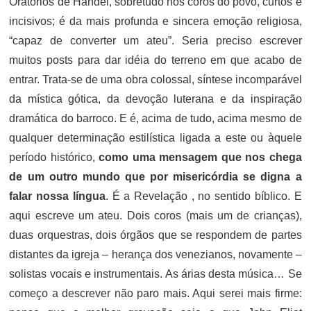
Oratórios de Handel, sobretudo nos coros do povo, curtos e
incisivos; é da mais profunda e sincera emoção religiosa,
“capaz de converter um ateu”. Seria preciso escrever
muitos posts para dar idéia do terreno em que acabo de
entrar. Trata-se de uma obra colossal, síntese incomparável
da mística gótica, da devoção luterana e da inspiração
dramática do barroco. E é, acima de tudo, acima mesmo de
qualquer determinação estilística ligada a este ou àquele
período histórico,
como uma mensagem que nos chega
de um outro mundo que por misericórdia se digna a
falar nossa língua
. É a Revelação , no sentido bíblico. E
aqui escreve um ateu. Dois coros (mais um de crianças),
duas orquestras, dois órgãos que se respondem de partes
distantes da igreja – herança dos venezianos, novamente –
solistas vocais e instrumentais. As árias desta música… Se
começo a descrever não paro mais. Aqui serei mais firme: