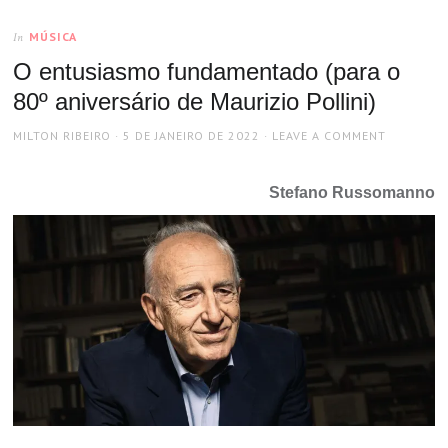
MÚSICA
In
O entusiasmo fundamentado (para o
80º aniversário de Maurizio Pollini)
AUTHOR
POSTED
MILTON RIBEIRO
5 DE JANEIRO DE 2022
LEAVE A COMMENT
ON
Stefano Russomanno