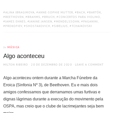
TAGS:
ALINA IBRAGIMOVA
,
ANNE-SOPHIE MUTTER
,
BACH
,
BARTÓK
,
BEETHOVEN
,
BRAHMS
,
BRUCH
,
CONCERTOS PARA VIOLINO
,
JAMES EHNES
,
JANINE JANSEN
,
MENDELSSOHN
,
PAGANINI
,
PROKOFIEV
,
SHOSTAKOVICH
,
SIBELIUS
,
TCHAIKOVSKI
MÚSICA
In
Algo aconteceu
AUTHOR
POSTED
MILTON RIBEIRO
20 DE DEZEMBRO DE 2020
LEAVE A COMMENT
ON
Algo aconteceu ontem durante a Marcha Fúnebre da
Eroica (Sinfonia Nº 3), de Beethoven. Eu e mais dois
amigos confessamos que derramamos umas furtivas e
dignas lágrimas durante a execução do movimento pela
OSPA, mas creio que o clube de lacrimejantes seja bem