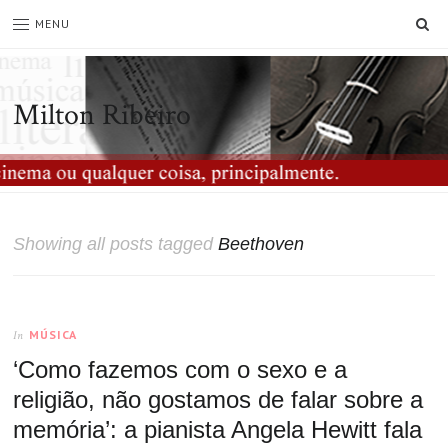
SE
MENU
Milton Ribeiro
Showing all posts tagged
Beethoven
MÚSICA
In
‘Como fazemos com o sexo e a
religião, não gostamos de falar sobre a
memória’: a pianista Angela Hewitt fala