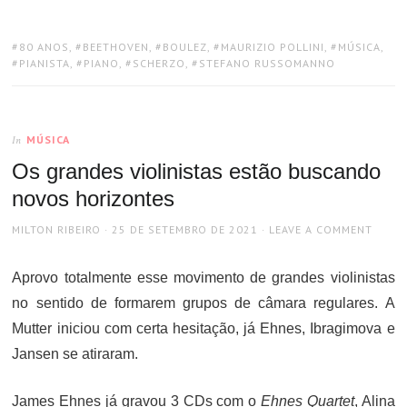
TAGS:
80 ANOS
,
BEETHOVEN
,
BOULEZ
,
MAURIZIO POLLINI
,
MÚSICA
,
PIANISTA
,
PIANO
,
SCHERZO
,
STEFANO RUSSOMANNO
MÚSICA
In
Os grandes violinistas estão buscando
novos horizontes
AUTHOR
POSTED
MILTON RIBEIRO
25 DE SETEMBRO DE 2021
LEAVE A COMMENT
ON
Aprovo totalmente esse movimento de grandes violinistas
no sentido de formarem grupos de câmara regulares. A
Mutter iniciou com certa hesitação, já Ehnes, Ibragimova e
Jansen se atiraram.
James Ehnes já gravou 3 CDs com o
Ehnes Quartet
, Alina