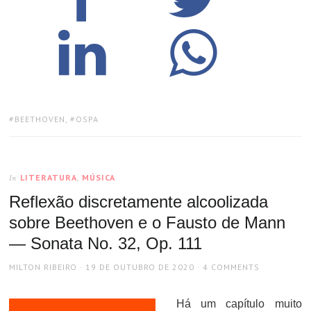
TAGS:
BEETHOVEN
,
OSPA
LITERATURA
,
MÚSICA
In
Reflexão discretamente alcoolizada
sobre Beethoven e o Fausto de Mann
— Sonata No. 32, Op. 111
AUTHOR
POSTED
MILTON RIBEIRO
19 DE OUTUBRO DE 2020
4 COMMENTS
ON
Há um capítulo muito