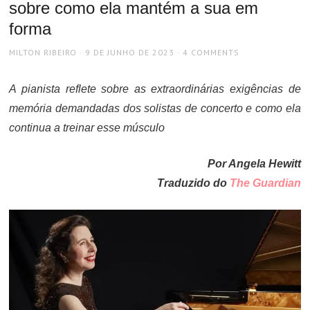
sobre como ela mantém a sua em
forma
AUTHOR
POSTED
MILTON RIBEIRO
9 DE JUNHO DE 2023
4 COMMENTS
ON
A pianista reflete sobre as extraordinárias exigências de
memória demandadas dos solistas de concerto e como ela
continua a treinar esse músculo
Por Angela Hewitt
Traduzido do
The Guardian