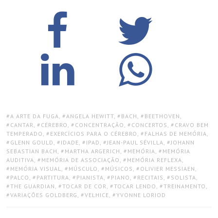
TAGS:
A ARTE DA FUGA
,
ANGELA HEWITT
,
BACH
,
BEETHOVEN
,
CANTAR
,
CÉREBRO
,
CONCENTRAÇÃO
,
CONCERTOS
,
CRAVO BEM
TEMPERADO
,
EXERCÍCIOS PARA O CÉREBRO
,
FALHAS DE MEMÓRIA
,
GLENN GOULD
,
IDADE
,
IPAD
,
JEAN-PAUL SÉVILLA
,
JOHANN
SEBASTIAN BACH
,
MARTHA ARGERICH
,
MEMÓRIA
,
MEMÓRIA
AUDITIVA
,
MEMÓRIA DE ASSOCIAÇÃO
,
MEMÓRIA REFLEXA
,
MEMÓRIA VISUAL
,
MÚSCULO
,
MÚSICOS
,
OLIVIER MESSIAEN
,
PALCO
,
PARTITURA
,
PIANISTA
,
PIANO
,
RECITAIS
,
SOLISTA
,
THE GUARDIAN
,
TOCAR DE COR
,
TOCAR LENDO
,
TREINAMENTO
,
VARIAÇÕES GOLDBERG
,
VELHICE
,
YVONNE LORIOD